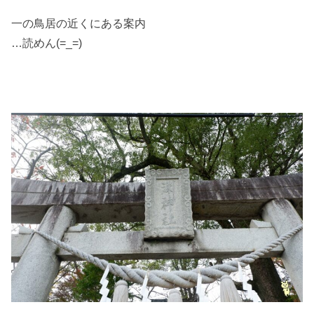
一の鳥居の近くにある案内
…読めん(=_=)