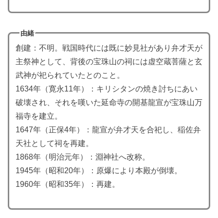
由緒
創建：不明。戦国時代には既に妙見社があり弁才天が
主祭神として、背後の宝珠山の祠には虚空蔵菩薩と玄
武神が祀られていたとのこと。
1634年（寛永11年）：キリシタンの焼き討ちにあい
破壊され、それを嘆いた延命寺の開基龍宣が宝珠山万
福寺を建立。
1647年（正保4年）：龍宣が弁才天を合祀し、稲佐弁
天社として祠を再建。
1868年（明治元年）：淵神社へ改称。
1945年（昭和20年）：原爆により本殿が倒壊。
1960年（昭和35年）：再建。