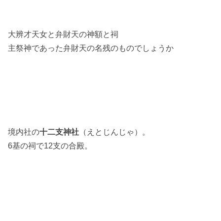
大辨才天女と弁財天の神額と祠
主祭神であった弁財天の名残のものでしょうか
境内社の
十二支神社
（えとじんじゃ）。
6基の祠で12支の合殿。