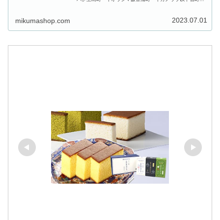
イガヤド伊勢町 イセ出雲 イズモ伊良林 イラバヤシ岩
川町 イワカワ岩瀬道町 イワセド...
2023.07.01
mikumashop.com