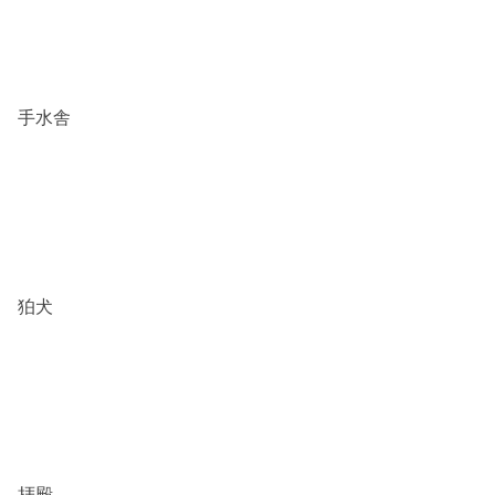
手水舎
狛犬
拝殿