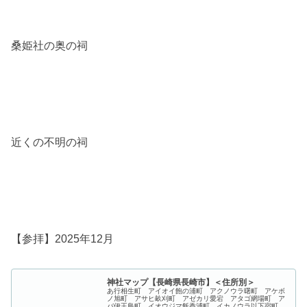
桑姫社の奥の祠
近くの不明の祠
【参拝】2025年12月
神社マップ【長崎県長崎市】＜住所別＞
あ行相生町 アイオイ飽の浦町 アクノウラ曙町 アケボ
ノ旭町 アサヒ畝刈町 アゼカリ愛宕 アタゴ網場町 ア
バ伊王島町 イオウジマ飯香浦町 イカノウラ以下宿町