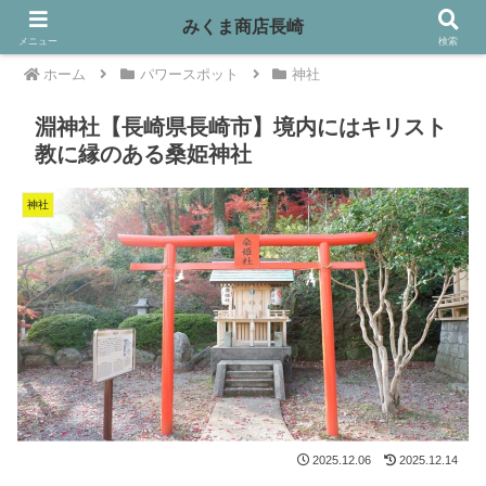
みくま商店長崎
メニュー
検索
ホーム
パワースポット
神社
淵神社【長崎県長崎市】境内にはキリスト
教に縁のある桑姫神社
神社
2025.12.06
2025.12.14