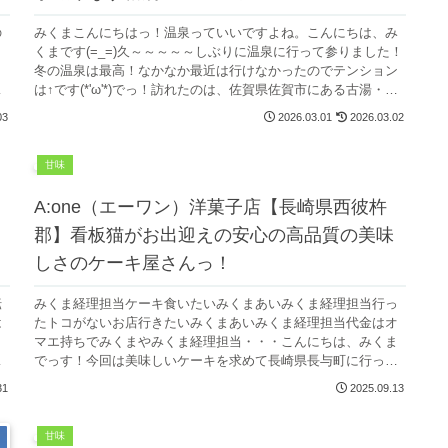
の
みくまこんにちはっ！温泉っていいですよね。こんにちは、み
くまです(=_=)久～～～～～しぶりに温泉に行って参りました！
冬の温泉は最高！なかなか最近は行けなかったのでテンション
り
は↑です(*'ω'*)でっ！訪れたのは、佐賀県佐賀市にある古湯・
熊...
03
2026.03.01
2026.03.02
甘味
A:one（エーワン）洋菓子店【長崎県西彼杵
郡】看板猫がお出迎えの安心の高品質の美味
しさのケーキ屋さんっ！
転
みくま経理担当ケーキ食いたいみくまあいみくま経理担当行っ
は
たトコがないお店行きたいみくまあいみくま経理担当代金はオ
！
マエ持ちでみくまやみくま経理担当・・・こんにちは、みくま
でっす！今回は美味しいケーキを求めて長崎県長与町に行って
きました(*'ω...
31
2025.09.13
甘味