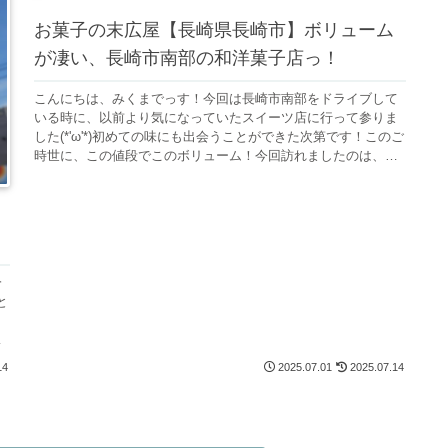
お菓子の末広屋【長崎県長崎市】ボリューム
が凄い、長崎市南部の和洋菓子店っ！
こんにちは、みくまでっす！今回は長崎市南部をドライブして
いる時に、以前より気になっていたスイーツ店に行って参りま
した(*'ω'*)初めての味にも出会うことができた次第です！このご
時世に、この値段でこのボリューム！今回訪れましたのは、長
崎県長...
冷
と
し
県
14
2025.07.01
2025.07.14