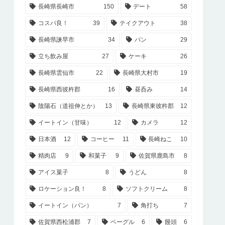
長崎県長崎市
150
デート
58
コスパ良！
39
テイクアウト
38
長崎県諫早市
34
パン
29
立ち飲み屋
27
ケーキ
26
長崎県雲仙市
22
長崎県大村市
19
長崎県西彼杵郡
16
昼呑み
14
陰陽石（道祖伸とか）
13
長崎県東彼杵郡
12
イートイン（甘味）
12
カメラ
12
日本酒
12
コーヒー
11
長崎ねこ
10
精肉店
9
和菓子
9
佐賀県鹿島市
8
アイス菓子
8
うどん
8
ロケーション良！
8
ソフトクリーム
8
イートイン（パン）
7
角打ち
7
佐賀県西松浦郡
7
ベーグル
6
饅頭
6