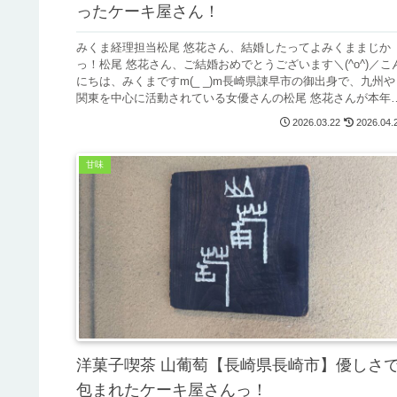
ったケーキ屋さん！
みくま経理担当松尾 悠花さん、結婚したってよみくままじか
っ！松尾 悠花さん、ご結婚おめでとうございます＼(^o^)／こ
にちは、みくまですm(_ _)m長崎県諌早市の御出身で、九州や
関東を中心に活動されている女優さんの松尾 悠花さんが本年
2...
2026.03.22
2026.04.
甘味
洋菓子喫茶 山葡萄【長崎県長崎市】優しさ
包まれたケーキ屋さんっ！