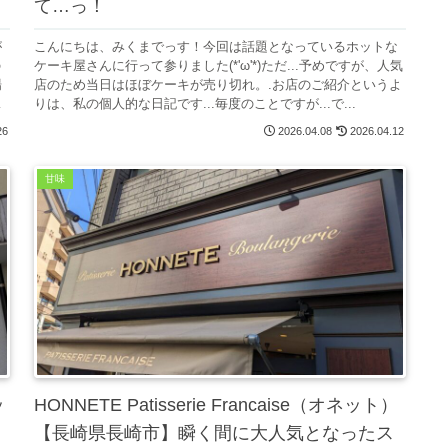
て…っ！
が
こんにちは、みくまでっす！今回は話題となっているホットな
の
ケーキ屋さんに行って参りました(*'ω'*)ただ...予めですが、人気
場
店のため当日はほぼケーキが売り切れ。.お店のご紹介というよ
レ
りは、私の個人的な日記です...毎度のことですが...で...
26
2026.04.08
2026.04.12
甘味
ッ
HONNETE Patisserie Francaise（オネット）
【長崎県長崎市】瞬く間に大人気となったス