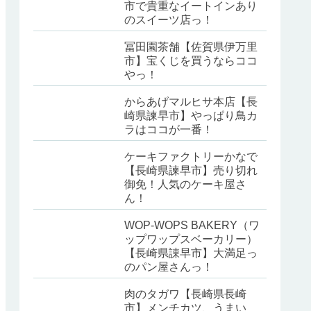
市で貴重なイートインあり
のスイーツ店っ！
冨田園茶舗【佐賀県伊万里
市】宝くじを買うならココ
やっ！
からあげマルヒサ本店【長
崎県諫早市】やっぱり鳥カ
ラはココが一番！
ケーキファクトリーかなで
【長崎県諫早市】売り切れ
御免！人気のケーキ屋さ
ん！
WOP-WOPS BAKERY（ワ
ップワップスベーカリー）
【長崎県諌早市】大満足っ
のパン屋さんっ！
肉のタガワ【長崎県長崎
市】メンチカツ、うまい