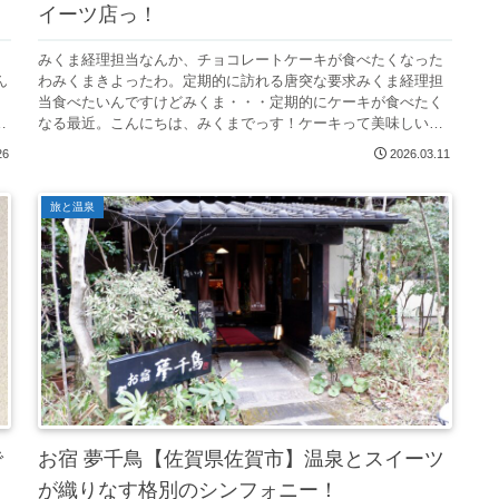
イーツ店っ！
みくま経理担当なんか、チョコレートケーキが食べたくなった
ん
わみくまきよったわ。定期的に訪れる唐突な要求みくま経理担
当食べたいんですけどみくま・・・定期的にケーキが食べたく
なる最近。こんにちは、みくまでっす！ケーキって美味しいで
すよね！小生みく...
26
2026.03.11
旅と温泉
で
お宿 夢千鳥【佐賀県佐賀市】温泉とスイーツ
が織りなす格別のシンフォニー！