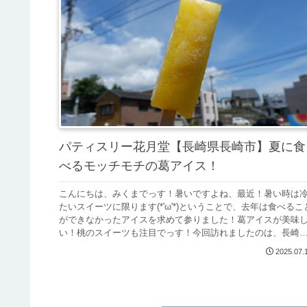
パティスリー花月堂【長崎県長崎市】夏に食
べるモッチモチの葛アイス！
こんにちは、みくまでっす！暑いですよね、最近！暑い時は
たいスイーツに限ります(*'ω'*)ということで、去年は食べるこ
ができなかったアイスを求めて参りました！葛アイスが美味
い！桃のスイーツも注目でっす！今回訪れましたのは、長崎
長崎市...
2025.07.