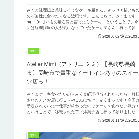
みくま経理担当美味しそうなケーキ屋さん、みっけ！甘いも
のが無性に食べたくなる近頃です。こんにちは、みくまです
m(_ _)m甘いもの最右翼と言ったらケーキ！ということで、今
回は経理担当の人が気になっていたケーキ屋さんに行って参
ました(*'...
2026.03.02
2026.03.
甘味
Atelier Mimi（アトリエ ミミ）【長崎県長崎
市】長崎市で貴重なイートインありのスイー
ツ店っ！
みくまケーキ食べたいの～みくま経理担当それだったら、移
されたアノお店に行こ～やこんにちは、みくまっです！今回
予定されていた一仕事が終わったのでケーキを食べたい気分
ということで、移転されたアノ洋菓子店に行って参りました
(*'ω'*)でっ...
2026.01.11
2026.01.
甘味