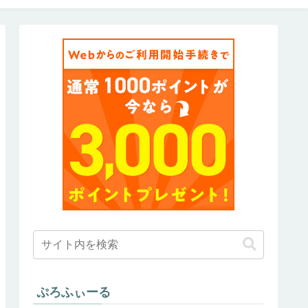
ぷろふぃーる