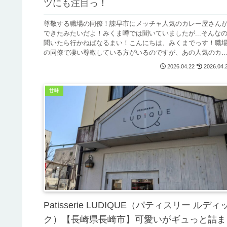
ツにも注目っ！
尊敬する職場の同僚！諌早市にメッチャ人気のカレー屋さん
できたみたいだよ！みくま噂では聞いていましたが...そんな
聞いたら行かねばなるまい！こんにちは、みくまでっす！職
の同僚で凄い尊敬している方がいるのですが、あの人気のカ
ー屋さんが凄...
2026.04.22
2026.04.
甘味
Patisserie LUDIQUE（パティスリー ルディ
ク）【長崎県長崎市】可愛いがギュっと詰ま