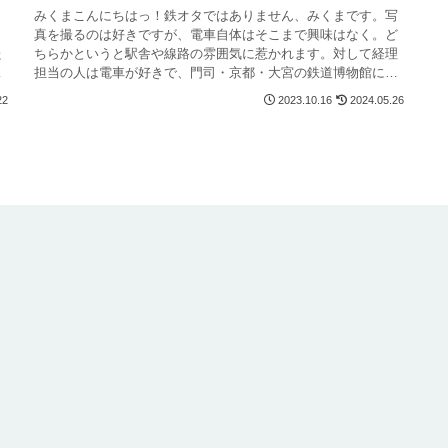
、
みくまこんにちはっ！鉄オタではありません、みくまです。写
、
真を撮るのは好きですが、電車自体はそこまで興味はなく。ど
た
ちらかというと駅舎や線路の雰囲気に惹かれます。対して経理
、
担当の人は電車が好きで、門司・京都・大宮の鉄道博物館に行
ったらしく、江ノ...
22
2023.10.16
2024.05.26