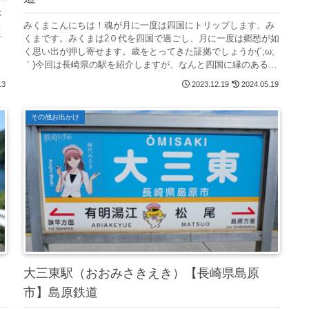
ぶ
みくまこんにちは！魂が月に一度は四国にトリップします、み
当
くまです。みくまは2０代を四国で過ごし、月に一度は郷愁が如
何
く思い出が押し寄せます。歳をとってきた証拠でしょうか(´;ω;
｀)今回は長崎県の駅を紹介しますが、なんと四国に縁のあるあ
の超有...
13
2023.12.19
2024.05.19
その他お出かけ
大三東駅（おおみさきえき）【長崎県島原
市】島原鉄道