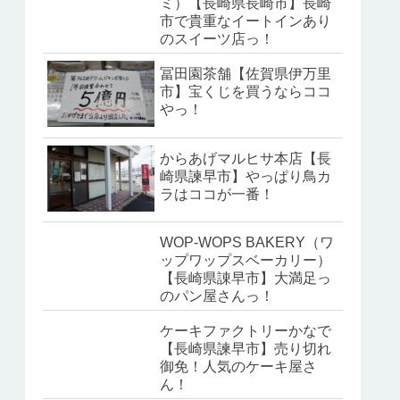
ミ）【長崎県長崎市】長崎
市で貴重なイートインあり
のスイーツ店っ！
冨田園茶舗【佐賀県伊万里
市】宝くじを買うならココ
やっ！
からあげマルヒサ本店【長
崎県諫早市】やっぱり鳥カ
ラはココが一番！
WOP-WOPS BAKERY（ワ
ップワップスベーカリー）
【長崎県諌早市】大満足っ
のパン屋さんっ！
ケーキファクトリーかなで
【長崎県諫早市】売り切れ
御免！人気のケーキ屋さ
ん！