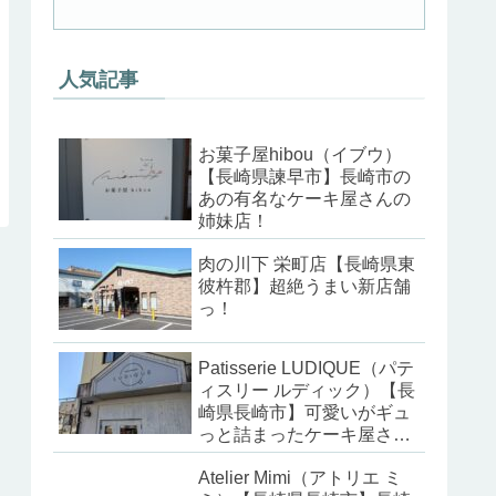
人気記事
お菓子屋hibou（イブウ）
【長崎県諫早市】長崎市の
あの有名なケーキ屋さんの
姉妹店！
肉の川下 栄町店【長崎県東
彼杵郡】超絶うまい新店舗
っ！
Patisserie LUDIQUE（パテ
ィスリー ルディック）【長
崎県長崎市】可愛いがギュ
っと詰まったケーキ屋さ
ん！
Atelier Mimi（アトリエ ミ