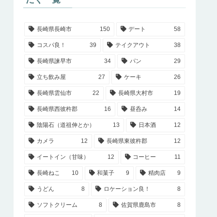
長崎県長崎市
150
デート
58
コスパ良！
39
テイクアウト
38
長崎県諫早市
34
パン
29
立ち飲み屋
27
ケーキ
26
長崎県雲仙市
22
長崎県大村市
19
長崎県西彼杵郡
16
昼呑み
14
陰陽石（道祖伸とか）
13
日本酒
12
カメラ
12
長崎県東彼杵郡
12
イートイン（甘味）
12
コーヒー
11
長崎ねこ
10
和菓子
9
精肉店
9
うどん
8
ロケーション良！
8
ソフトクリーム
8
佐賀県鹿島市
8