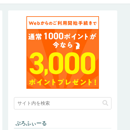
ぷろふぃーる