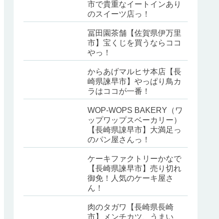
市で貴重なイートインあり
のスイーツ店っ！
冨田園茶舗【佐賀県伊万里
市】宝くじを買うならココ
やっ！
からあげマルヒサ本店【長
崎県諫早市】やっぱり鳥カ
ラはココが一番！
WOP-WOPS BAKERY（ワ
ップワップスベーカリー）
【長崎県諌早市】大満足っ
のパン屋さんっ！
ケーキファクトリーかなで
【長崎県諫早市】売り切れ
御免！人気のケーキ屋さ
ん！
肉のタガワ【長崎県長崎
市】メンチカツ、うまい