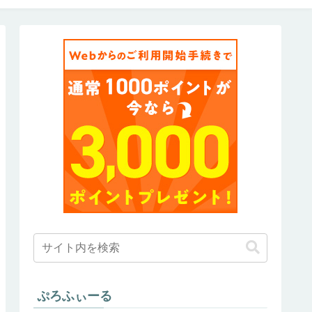
ぷろふぃーる