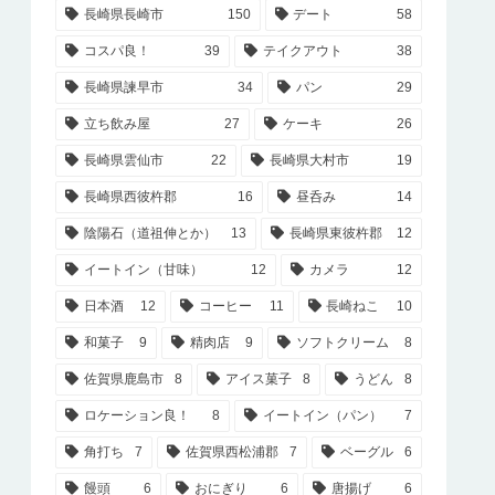
長崎県長崎市
150
デート
58
コスパ良！
39
テイクアウト
38
長崎県諫早市
34
パン
29
立ち飲み屋
27
ケーキ
26
長崎県雲仙市
22
長崎県大村市
19
長崎県西彼杵郡
16
昼呑み
14
陰陽石（道祖伸とか）
13
長崎県東彼杵郡
12
イートイン（甘味）
12
カメラ
12
日本酒
12
コーヒー
11
長崎ねこ
10
和菓子
9
精肉店
9
ソフトクリーム
8
佐賀県鹿島市
8
アイス菓子
8
うどん
8
ロケーション良！
8
イートイン（パン）
7
角打ち
7
佐賀県西松浦郡
7
ベーグル
6
饅頭
6
おにぎり
6
唐揚げ
6