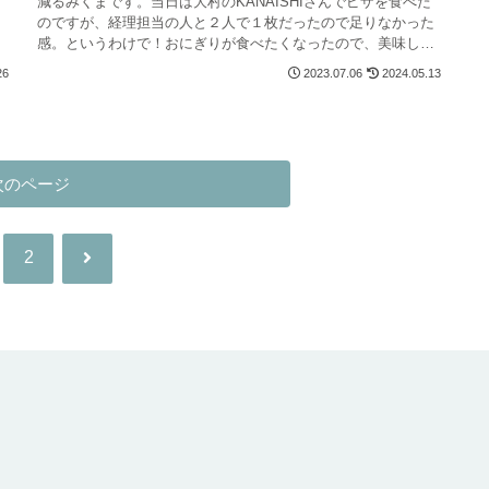
減るみくまです。当日は大村のKANAISHIさんでピザを食べた
のですが、経理担当の人と２人で１枚だったので足りなかった
感。というわけで！おにぎりが食べたくなったので、美味しい
おにぎり...
26
2023.07.06
2024.05.13
次のページ
次
2
へ