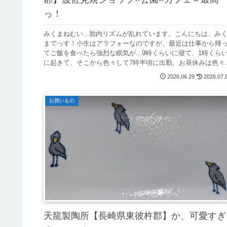
っ！
みくまねむい...胎内リズムが乱れています。こんにちは、み
までっす！小生はアラフォーなのですが、最近は仕事から帰
てご飯を食べたら強烈な眠気が...9時くらいに寝て、1時くら
に起きて、そこから色々して7時半頃に出勤。お昼休みは色々
て....
2026.06.29
2026.07.
お買いもの
天龍製陶所【長崎県東彼杵郡】か、可愛すぎ