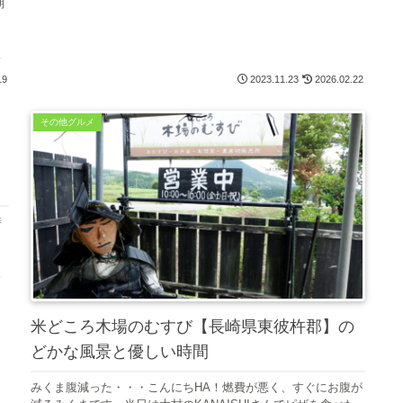
期
目
っ
県
19
2023.11.23
2026.02.22
その他グルメ
時
・
よ
か
米どころ木場のむすび【長崎県東彼杵郡】の
どかな風景と優しい時間
みくま腹減った・・・こんにちHA！燃費が悪く、すぐにお腹が