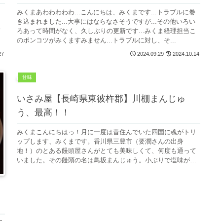
！
みくまあわわわわわ...こんにちは、みくまです...トラブルに巻
き込まれました...大事にはならなさそうですが...その他いろい
て
ろあって時間がなく、久しぶりの更新です...みくま経理担当こ
っ
のポンコツがみくますみません...トラブルに対し、そ...
27
2024.09.29
2024.10.14
甘味
いさみ屋【長崎県東彼杵郡】川棚まんじゅ
う、最高！！
みくまこんにちはっ！月に一度は昔住んでいた四国に魂がトリ
ップします、みくまです。香川県三豊市（要潤さんの出身
地！）のとある饅頭屋さんがとても美味しくて、何度も通って
いました。その饅頭の名は鳥坂まんじゅう。小ぶりで塩味が効
いてヤミツキでした。...
）