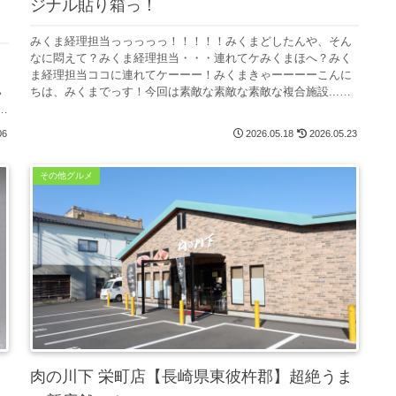
ジナル貼り箱っ！
みくま経理担当っっっっっ！！！！！みくまどしたんや、そん
なに悶えて？みくま経理担当・・・連れてケみくまほへ？みく
く
ま経理担当ココに連れてケーーー！みくまきゃーーーーこんに
っ
ちは、みくまでっす！今回は素敵な素敵な素敵な複合施設...な
い
んて言ったら...
し
06
2026.05.18
2026.05.23
その他グルメ
肉の川下 栄町店【長崎県東彼杵郡】超絶うま