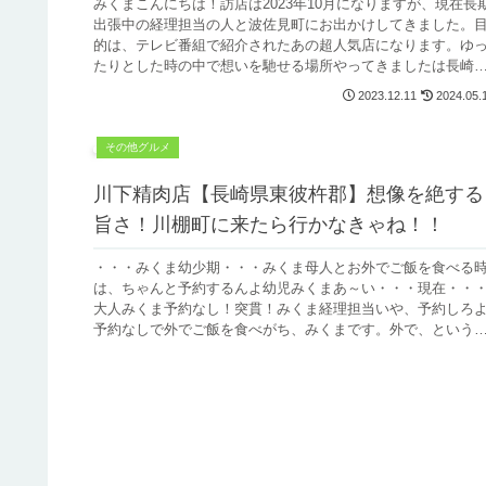
みくまこんにちは！訪店は2023年10月になりますが、現在長
出張中の経理担当の人と波佐見町にお出かけしてきました。
的は、テレビ番組で紹介されたあの超人気店になります。ゆ
たりとした時の中で想いを馳せる場所やってきましたは長崎
東彼杵郡波...
2023.12.11
2024.05.
その他グルメ
川下精肉店【長崎県東彼杵郡】想像を絶する
旨さ！川棚町に来たら行かなきゃね！！
・・・みくま幼少期・・・みくま母人とお外でご飯を食べる
は、ちゃんと予約するんよ幼児みくまあ～い・・・現在・・
大人みくま予約なし！突貫！みくま経理担当いや、予約しろ
予約なしで外でご飯を食べがち、みくまです。外で、という
ランチの場合です...