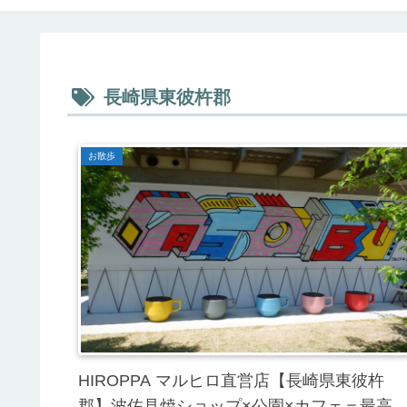
長崎県東彼杵郡
お散歩
HIROPPA マルヒロ直営店【長崎県東彼杵
郡】波佐見焼ショップ×公園×カフェ＝最高