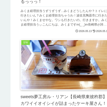
るっっっ！
みくま経理担当うずうずうず...みくまどうしたんや？トイレ
行きたいん？みくま経理担当ちゃうわ！波佐見陶器市に行き
いんや！みくませやな。ワシも行きたいの。行きますか。み
ま経理担当うぃこんにちは、みくまですm(_ _)m長崎県が誇る
波佐見...
2026.05.13
2026.05.
甘味
sweets夢工房ル・リアン【長崎県東彼杵郡】
カワイイオイシイが詰まったケーキ屋さん！