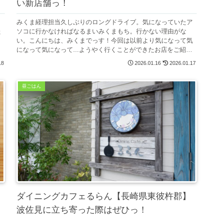
い新店舗っ！
に
みくま経理担当久しぶりのロングドライブ。気になっていたア
た
ソコに行かなければなるまいみくまもち。行かない理由がな
く
い。こんにちは、みくまでっす！今回は以前より気になって気
になって気になって...ようやく行くことができたお店をご紹介
致します(*'...
18
2026.01.16
2026.01.17
昼ごはん
ダイニングカフェるらん【長崎県東彼杵郡】
波佐見に立ち寄った際はぜひっ！