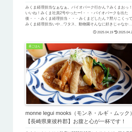
みくま経理担当なぁなぁ。バイオパーク行かん？みくまおっ
いいね！みくま社員2号やったー!・・・バイオパークを出た
後・・・みくま経理担当・・・みくまどしたん？黙りこくっ
みくま経理担当いや...ワタス、動物園そんなに好きじゃなか
たかもしらん...
2025.04.19
2025.04.
昼ごはん
monne legui mooks（モンネ・ルギ・ムック
【長崎県東彼杵郡】お腹と心が一杯です！