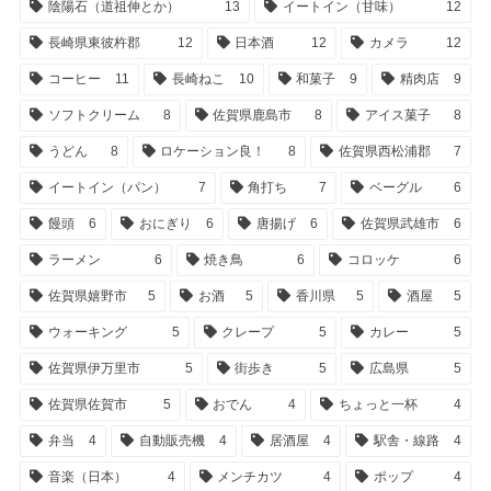
陰陽石（道祖伸とか）
13
イートイン（甘味）
12
長崎県東彼杵郡
12
日本酒
12
カメラ
12
コーヒー
11
長崎ねこ
10
和菓子
9
精肉店
9
ソフトクリーム
8
佐賀県鹿島市
8
アイス菓子
8
うどん
8
ロケーション良！
8
佐賀県西松浦郡
7
イートイン（パン）
7
角打ち
7
ベーグル
6
饅頭
6
おにぎり
6
唐揚げ
6
佐賀県武雄市
6
ラーメン
6
焼き鳥
6
コロッケ
6
佐賀県嬉野市
5
お酒
5
香川県
5
酒屋
5
ウォーキング
5
クレープ
5
カレー
5
佐賀県伊万里市
5
街歩き
5
広島県
5
佐賀県佐賀市
5
おでん
4
ちょっと一杯
4
弁当
4
自動販売機
4
居酒屋
4
駅舎・線路
4
音楽（日本）
4
メンチカツ
4
ポップ
4