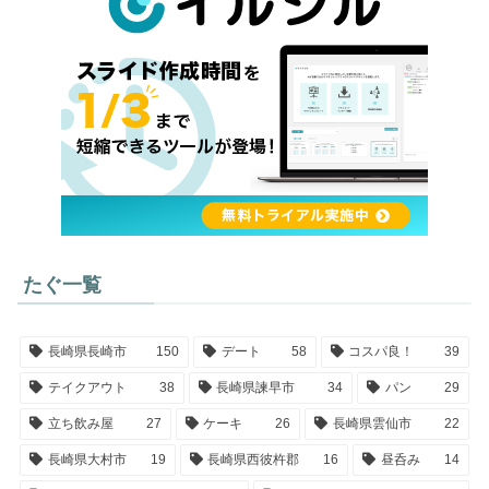
たぐ一覧
長崎県長崎市
150
デート
58
コスパ良！
39
テイクアウト
38
長崎県諫早市
34
パン
29
立ち飲み屋
27
ケーキ
26
長崎県雲仙市
22
長崎県大村市
19
長崎県西彼杵郡
16
昼呑み
14