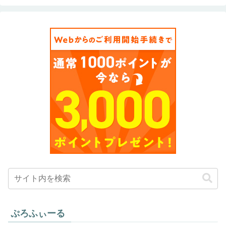
ぷろふぃーる