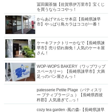
冨田園茶舗【佐賀県伊万里市】宝くじ
を買うならココやっ！
からあげマルヒサ本店【長崎県諫早
市】やっぱり鳥カラはココが一番！
ケーキファクトリーかなで【長崎県諫
早市】売り切れ御免！人気のケーキ屋
さん！
WOP-WOPS BAKERY（ワップワップ
スベーカリー）【長崎県諌早市】大満
足っのパン屋さんっ！
patesserie Petite Plage（パティスリ
ー プティプラージュ ）【長崎県西彼
杵郡】人気過ぎて...っ！
cozy tea garden -風の森-【長崎県諌早