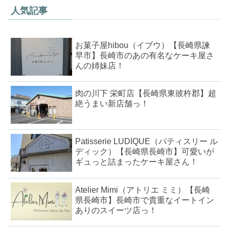
人気記事
お菓子屋hibou（イブウ）【長崎県諫
早市】長崎市のあの有名なケーキ屋さ
んの姉妹店！
肉の川下 栄町店【長崎県東彼杵郡】超
絶うまい新店舗っ！
Patisserie LUDIQUE（パティスリー ル
ディック）【長崎県長崎市】可愛いが
ギュっと詰まったケーキ屋さん！
Atelier Mimi（アトリエ ミミ）【長崎
県長崎市】長崎市で貴重なイートイン
ありのスイーツ店っ！