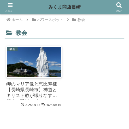
みくま商店長崎
メニュー
検索
ホーム
パワースポット
教会
教会
教会
岬のマリア像と恵比寿様
【長崎県長崎市】神道と
キリスト教が織りなす長
崎市の観光スポット！
2025.09.14
2025.09.16