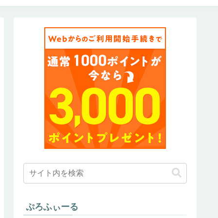
ぷろふぃーる