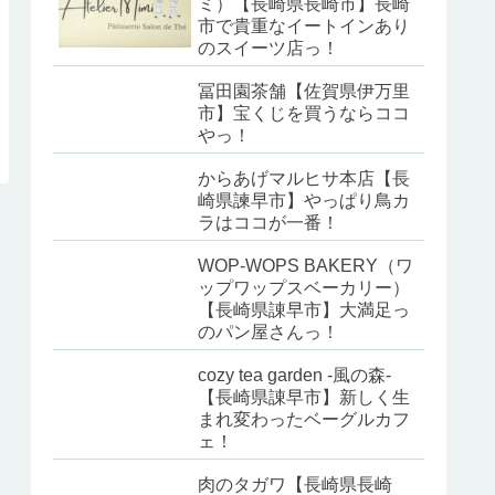
ミ）【長崎県長崎市】長崎
市で貴重なイートインあり
のスイーツ店っ！
冨田園茶舗【佐賀県伊万里
市】宝くじを買うならココ
やっ！
からあげマルヒサ本店【長
崎県諫早市】やっぱり鳥カ
ラはココが一番！
WOP-WOPS BAKERY（ワ
ップワップスベーカリー）
【長崎県諌早市】大満足っ
のパン屋さんっ！
cozy tea garden -風の森-
【長崎県諌早市】新しく生
まれ変わったベーグルカフ
ェ！
肉のタガワ【長崎県長崎