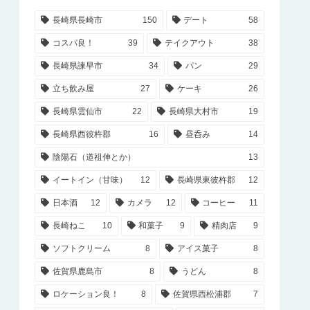
長崎県長崎市
150
デート
58
コスパ良！
39
テイクアウト
38
長崎県諫早市
34
パン
29
立ち飲み屋
27
ケーキ
26
長崎県雲仙市
22
長崎県大村市
19
長崎県西彼杵郡
16
昼呑み
14
陰陽石（道祖伸とか）
13
イートイン（甘味）
12
長崎県東彼杵郡
12
日本酒
12
カメラ
12
コーヒー
11
長崎ねこ
10
和菓子
9
精肉店
9
ソフトクリーム
8
アイス菓子
8
佐賀県鹿島市
8
うどん
8
ロケーション良！
8
佐賀県西松浦郡
7