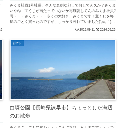
で
みくま社員1号社長、そんな真剣な顔して何してんスか？みくま
思
いやね、宝くじが当たっていないか再確認してんのみくま社員2
号・・・みくま・・・歩くの大好き、みくまです！宝くじを毎
度のごとく買ったのですが、しっかり外れていました(´;ω;｀)何
度も...
26
2023.09.11
2024.05.26
お散歩
白塚公園【長崎県諫早市】ちょっとした海辺
のお散歩
落
みくまこ、ごんにぢわ・・・こんにちは、みくまです・・・つ