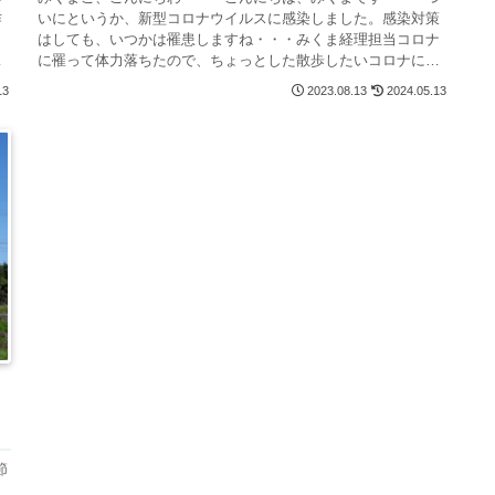
作
いにというか、新型コロナウイルスに感染しました。感染対策
と
はしても、いつかは罹患しますね・・・みくま経理担当コロナ
海
に罹って体力落ちたので、ちょっとした散歩したいコロナに罹
患後、体力が大幅...
13
2023.08.13
2024.05.13
節
、