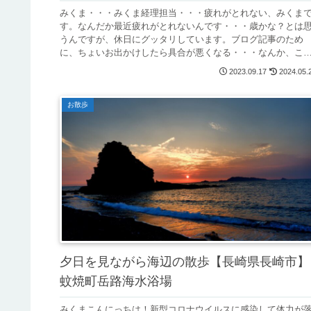
みくま・・・みくま経理担当・・・疲れがとれない、みくま
す。なんだか最近疲れがとれないんです・・・歳かな？とは
うんですが、休日にグッタリしています。ブログ記事のため
に、ちょいお出かけしたら具合が悪くなる・・・なんか、こ
う、どす黒い何かが体...
2023.09.17
2024.05.
お散歩
夕日を見ながら海辺の散歩【長崎県長崎市】
蚊焼町岳路海水浴場
みくまこんにっちは！新型コロナウイルスに感染して体力が