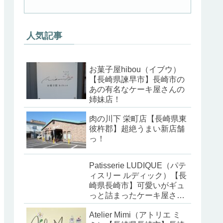
人気記事
お菓子屋hibou（イブウ）
【長崎県諫早市】長崎市の
あの有名なケーキ屋さんの
姉妹店！
肉の川下 栄町店【長崎県東
彼杵郡】超絶うまい新店舗
っ！
Patisserie LUDIQUE（パテ
ィスリー ルディック）【長
崎県長崎市】可愛いがギュ
っと詰まったケーキ屋さ
ん！
Atelier Mimi（アトリエ ミ