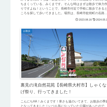
ちまくっている、みくまです。そんな時はまずは散歩で体力
りですよね！ということで、長崎市付近で手軽に散歩できる
ころを探して歩いてきました。場所は、長崎市蚊焼町の岳路
水浴場です。時刻...
2023.08.16
2024.05.
お散歩
裏見の滝自然花苑【長崎県大村市】しゃくな
げ祭り、行ってきました！
こんにちHA！みくまです！寒さも遠のいてきて、お散歩の季
となってきました！いつも気になっていた公園があったので