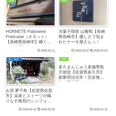
甘味
甘味
HONNETE Patisserie
洋菓子喫茶 山葡萄【長崎
Francaise（オネット）
県長崎市】優しさで包ま
【長崎県長崎市】瞬く間
れたケーキ屋さんっ！
に大人気となったスイー
2026.03.11
2026.03.02
2026.03.03
ツ店っ！
旅と温泉
甘味
多久まんじゅう老舗秀島
天徳堂【佐賀県多久市】
創業明治元年！完全無添
加の饅頭屋さんっ！
お宿 夢千鳥【佐賀県佐賀
市】温泉とスイーツが織
りなす格別のシンフォニ
ー！
2026.03.01
2026.03.02
2026.02.19