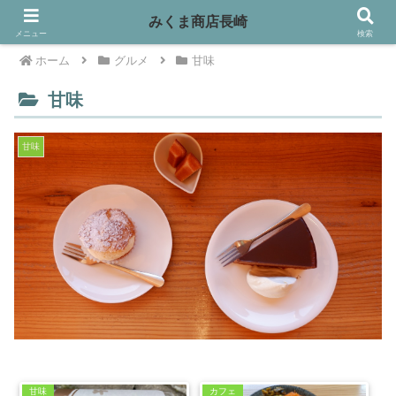
みくま商店長崎
メニュー
検索
ホーム
グルメ
甘味
甘味
甘味
甘味
カフェ