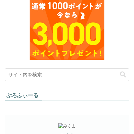
ぷろふぃーる