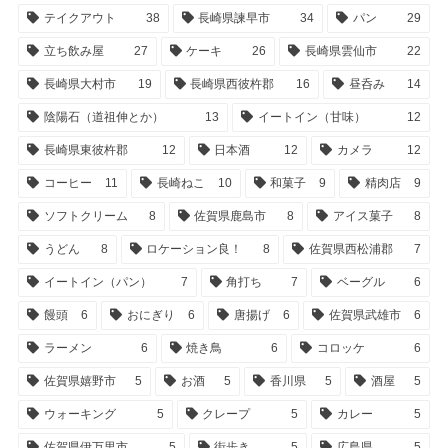
テイクアウト
38
長崎県諫早市
34
パン
29
立ち飲み屋
27
ケーキ
26
長崎県雲仙市
22
長崎県大村市
19
長崎県西彼杵郡
16
昼呑み
14
陰陽石（道祖伸とか）
13
イートイン（甘味）
12
長崎県東彼杵郡
12
日本酒
12
カメラ
12
コーヒー
11
長崎ねこ
10
和菓子
9
精肉店
9
ソフトクリーム
8
佐賀県鹿島市
8
アイス菓子
8
うどん
8
ロケーション良！
8
佐賀県西松浦郡
7
イートイン（パン）
7
角打ち
7
ベーグル
6
饅頭
6
おにぎり
6
唐揚げ
6
佐賀県武雄市
6
ラーメン
6
焼き鳥
6
コロッケ
6
佐賀県嬉野市
5
お酒
5
香川県
5
酒屋
5
ウォーキング
5
クレープ
5
カレー
5
佐賀県伊万里市
5
街歩き
5
広島県
5