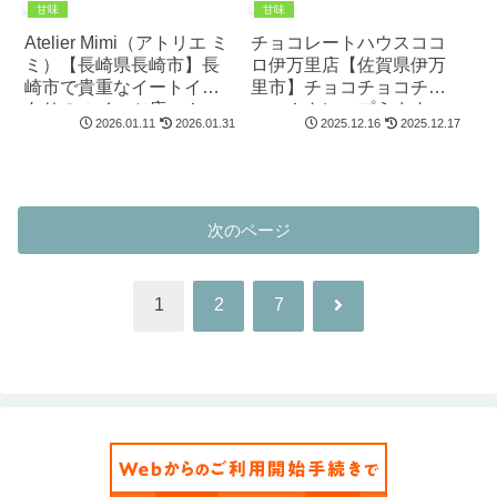
甘味
甘味
Atelier Mimi（アトリエ ミ
チョコレートハウスココ
ミ）【長崎県長崎市】長
ロ伊万里店【佐賀県伊万
崎市で貴重なイートイン
里市】チョコチョコチョ
ありのスイーツ店っ！
コっ！クレープうます
2026.01.11
2026.01.31
2025.12.16
2025.12.17
っ！
次のページ
次
1
2
7
へ