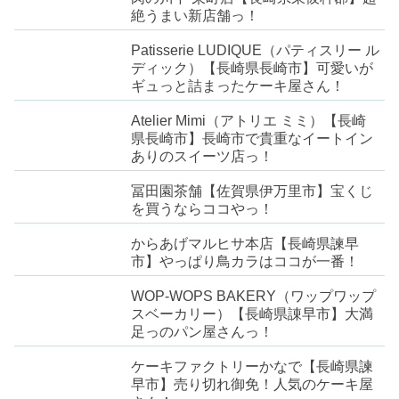
絶うまい新店舗っ！
Patisserie LUDIQUE（パティスリー ル
ディック）【長崎県長崎市】可愛いが
ギュっと詰まったケーキ屋さん！
Atelier Mimi（アトリエ ミミ）【長崎
県長崎市】長崎市で貴重なイートイン
ありのスイーツ店っ！
冨田園茶舗【佐賀県伊万里市】宝くじ
を買うならココやっ！
からあげマルヒサ本店【長崎県諫早
市】やっぱり鳥カラはココが一番！
WOP-WOPS BAKERY（ワップワップ
スベーカリー）【長崎県諌早市】大満
足っのパン屋さんっ！
ケーキファクトリーかなで【長崎県諫
早市】売り切れ御免！人気のケーキ屋