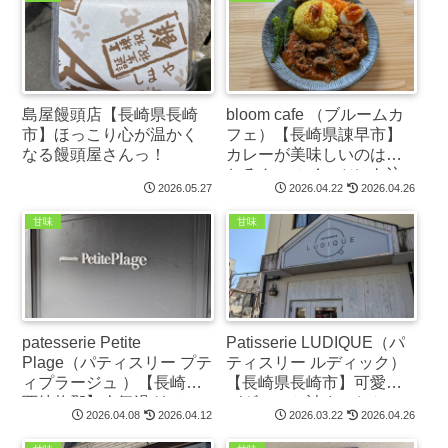
島屋饅頭店【長崎県長崎
bloom cafe （ブルームカ
市】ほっこり心が温かく
フェ）【長崎県諌早市】
なる饅頭屋さんっ！
カレーが美味しいのはも
ちろん、スイーツにも注
2026.05.27
2026.04.22
2026.04.26
目っ！
甘味
甘味
patesserie Petite
Patisserie LUDIQUE（パ
Plage（パティスリー プテ
ティスリー ルディック）
ィプラージュ ）【長崎県
【長崎県長崎市】可愛い
西彼杵郡】人気過ぎて…
がギュっと詰まったケー
2026.04.08
2026.04.12
2026.03.22
2026.04.26
っ！
キ屋さん！