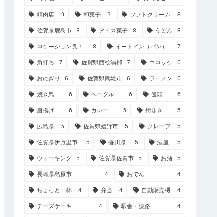
精肉店
9
和菓子
9
ソフトクリーム
8
佐賀県鹿島市
8
アイス菓子
8
うどん
8
ロケーション良！
8
イートイン（パン）
7
角打ち
7
佐賀県西松浦郡
7
コロッケ
6
おにぎり
6
佐賀県武雄市
6
ラーメン
6
焼き鳥
6
ベーグル
6
饅頭
6
唐揚げ
6
カレー
5
街歩き
5
広島県
5
佐賀県嬉野市
5
クレープ
5
佐賀県伊万里市
5
香川県
5
酒屋
5
ウォーキング
5
佐賀県佐賀市
5
お酒
5
長崎県島原市
4
おでん
4
ちょっと一杯
4
弁当
4
自動販売機
4
チーズケーキ
4
駅舎・線路
4