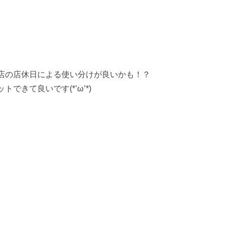
店の店休日による使い分けが良いかも！？
きて良いです(*’ω’*)
。