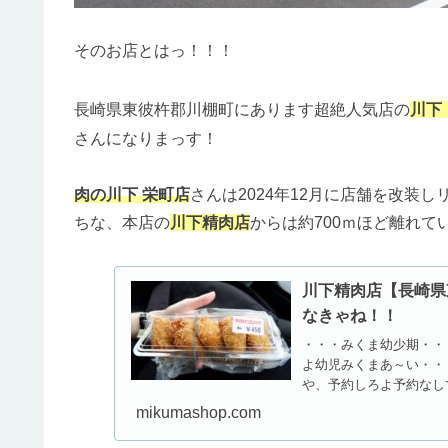
そのお店とはっ！！！
長崎県東彼杵郡川棚町にあります超絶人気店の
川下
さんになりまっす！
肉の川下 栄町店
さんは2024年12月に店舗を改装
ちな、本店の
川下精肉店
からは約700ｍほど離れて
川下精肉店【長崎県
なきゃね！！
・・・みくま幼少期・・
よ幼児みくまあ～い・・
や、予約しろよ予約なし
場合です...
mikumashop.com