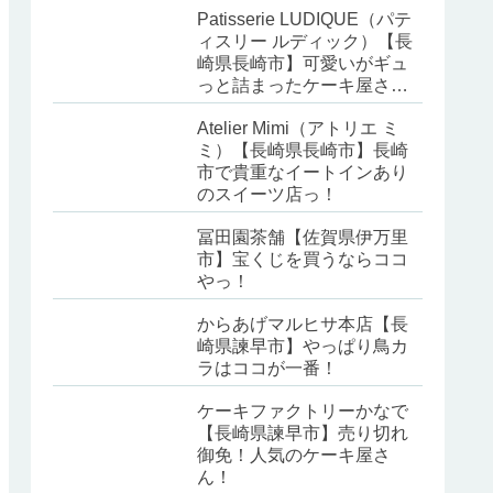
Patisserie LUDIQUE（パテ
ィスリー ルディック）【長
崎県長崎市】可愛いがギュ
っと詰まったケーキ屋さ
ん！
Atelier Mimi（アトリエ ミ
ミ）【長崎県長崎市】長崎
市で貴重なイートインあり
のスイーツ店っ！
冨田園茶舗【佐賀県伊万里
市】宝くじを買うならココ
やっ！
からあげマルヒサ本店【長
崎県諫早市】やっぱり鳥カ
ラはココが一番！
ケーキファクトリーかなで
【長崎県諫早市】売り切れ
御免！人気のケーキ屋さ
ん！