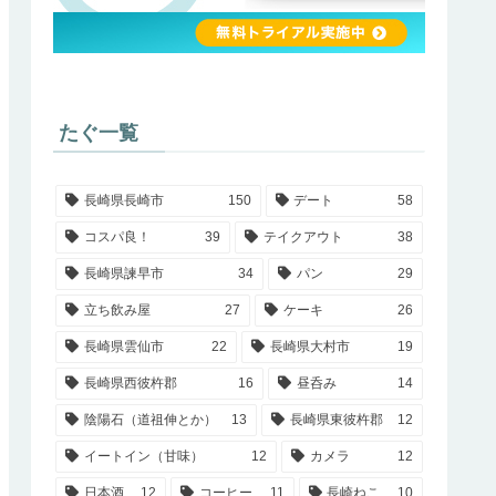
たぐ一覧
長崎県長崎市
150
デート
58
コスパ良！
39
テイクアウト
38
長崎県諫早市
34
パン
29
立ち飲み屋
27
ケーキ
26
長崎県雲仙市
22
長崎県大村市
19
長崎県西彼杵郡
16
昼呑み
14
陰陽石（道祖伸とか）
13
長崎県東彼杵郡
12
イートイン（甘味）
12
カメラ
12
日本酒
12
コーヒー
11
長崎ねこ
10