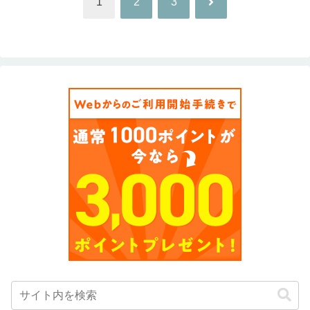
次
1
2
3
へ