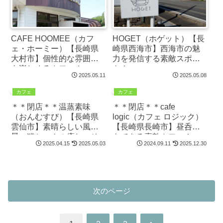
CAFE HOOMEE（カフ
HOGET（ホゲット）【長
ェ・ホーミー）【長崎県
崎県西海市】西海市の魅
大村市】個性的な雰囲気
力を発信する素敵スポッ
を楽しめるカフェ！
ト！
2025.05.11
2025.05.08
カフェ
カフェ
＊＊閉店＊＊温蒸素味
＊＊閉店＊＊cafe
（おんむすび）【長崎県
logic（カフェ ロジック）
雲仙市】素晴らしい風
【長崎県長崎市】昼呑み
景、猫ちゃんの癒し、そ
もできる素敵カフェ！
2025.04.15
2025.05.03
2024.09.11
2025.12.30
してスイーツを堪能！
次のページ