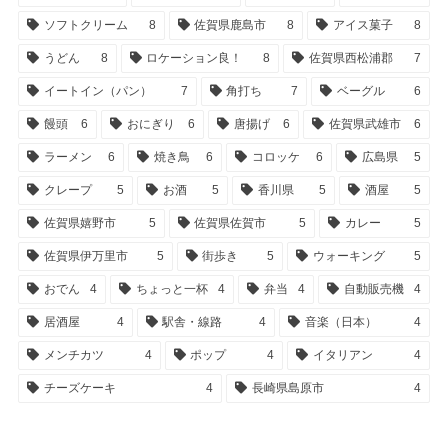
ソフトクリーム
8
佐賀県鹿島市
8
アイス菓子
8
うどん
8
ロケーション良！
8
佐賀県西松浦郡
7
イートイン（パン）
7
角打ち
7
ベーグル
6
饅頭
6
おにぎり
6
唐揚げ
6
佐賀県武雄市
6
ラーメン
6
焼き鳥
6
コロッケ
6
広島県
5
クレープ
5
お酒
5
香川県
5
酒屋
5
佐賀県嬉野市
5
佐賀県佐賀市
5
カレー
5
佐賀県伊万里市
5
街歩き
5
ウォーキング
5
おでん
4
ちょっと一杯
4
弁当
4
自動販売機
4
居酒屋
4
駅舎・線路
4
音楽（日本）
4
メンチカツ
4
ポップ
4
イタリアン
4
チーズケーキ
4
長崎県島原市
4