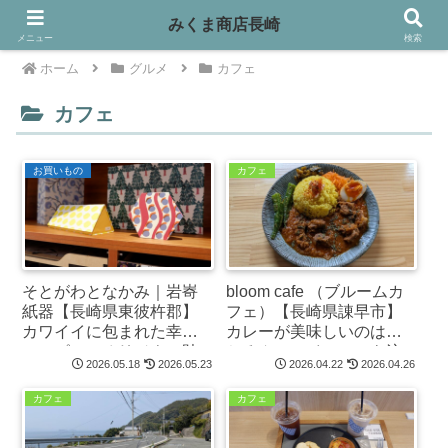
みくま商店長崎
メニュー
検索
ホーム
グルメ
カフェ
カフェ
お買いもの
カフェ
そとがわとなかみ｜岩㟢
bloom cafe （ブルームカ
紙器【長崎県東彼杵郡】
フェ）【長崎県諌早市】
カワイイに包まれた幸せ
カレーが美味しいのはも
いっぱいのオリジナル貼
ちろん、スイーツにも注
2026.05.18
2026.05.23
2026.04.22
2026.04.26
り箱っ！
目っ！
カフェ
カフェ