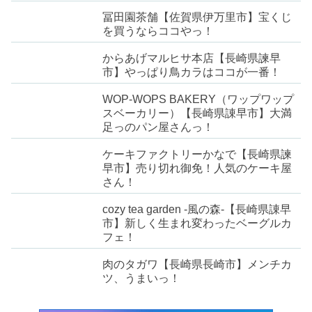
冨田園茶舗【佐賀県伊万里市】宝くじ
を買うならココやっ！
からあげマルヒサ本店【長崎県諫早
市】やっぱり鳥カラはココが一番！
WOP-WOPS BAKERY（ワップワップ
スベーカリー）【長崎県諌早市】大満
足っのパン屋さんっ！
ケーキファクトリーかなで【長崎県諫
早市】売り切れ御免！人気のケーキ屋
さん！
cozy tea garden -風の森-【長崎県諌早
市】新しく生まれ変わったベーグルカ
フェ！
肉のタガワ【長崎県長崎市】メンチカ
ツ、うまいっ！