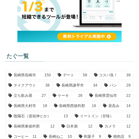
たぐ一覧
長崎県長崎市
150
デート
58
コスパ良！
39
テイクアウト
38
長崎県諫早市
34
パン
29
立ち飲み屋
27
ケーキ
26
長崎県雲仙市
22
長崎県大村市
19
長崎県西彼杵郡
16
昼呑み
14
陰陽石（道祖伸とか）
13
イートイン（甘味）
12
長崎県東彼杵郡
12
日本酒
12
カメラ
12
コーヒー
11
長崎ねこ
10
和菓子
9
精肉店
9