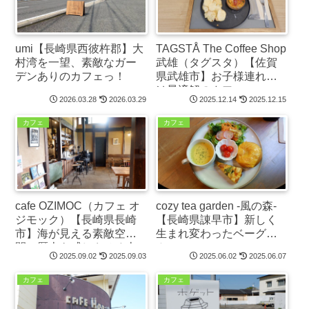
umi【長崎県西彼杵郡】大
TAGSTÅ The Coffee Shop
村湾を一望、素敵なガー
武雄（タグスタ）【佐賀
デンありのカフェっ！
県武雄市】お子様連れに
は最適解のカフェ
2026.03.28
2026.03.29
2025.12.14
2025.12.15
&asobiba
カフェ
カフェ
cafe OZIMOC（カフェ オ
cozy tea garden -風の森-
ジモック）【長崎県長崎
【長崎県諌早市】新しく
市】海が見える素敵空
生まれ変わったベーグル
間、歴史を感じさせる古
カフェ！
2025.09.02
2025.09.03
2025.06.02
2025.06.07
民家カフェっ！
カフェ
カフェ