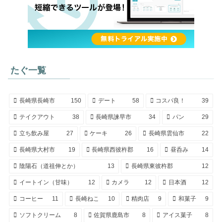
たぐ一覧
長崎県長崎市
150
デート
58
コスパ良！
39
テイクアウト
38
長崎県諫早市
34
パン
29
立ち飲み屋
27
ケーキ
26
長崎県雲仙市
22
長崎県大村市
19
長崎県西彼杵郡
16
昼呑み
14
陰陽石（道祖伸とか）
13
長崎県東彼杵郡
12
イートイン（甘味）
12
カメラ
12
日本酒
12
コーヒー
11
長崎ねこ
10
精肉店
9
和菓子
9
ソフトクリーム
8
佐賀県鹿島市
8
アイス菓子
8