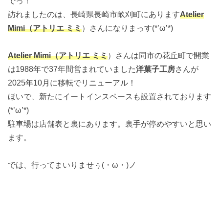
でっ！
訪れましたのは、長崎県長崎市畝刈町にあります
Atelier
Mimi（アトリエ ミミ
）さんになりまっす(*’ω’*)
Atelier Mimi（アトリエ ミミ
）さんは同市の花丘町で開業
は1988年で37年間営まれていました
洋菓子工房
さんが
2025年10月に移転でリニューアル！
ほいで、新たにイートインスペースも設置されております
(*’ω’*)
駐車場は店舗表と裏にあります。裏手が停めやすいと思い
ます。
では、行ってまいりませぅ(・ω・)ノ