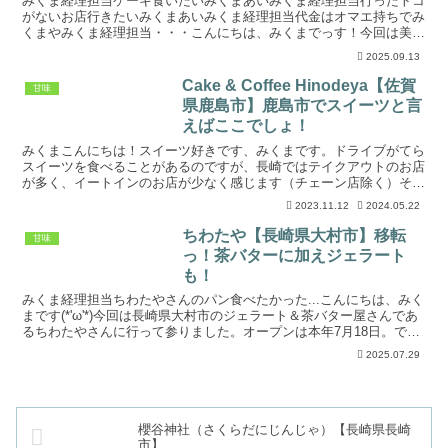
みくま経理担当ケーキ食いたいみくまあいみくま経理担当行ったトコ
がないお店行きたいみくまあいみくま経理担当代金はオマエ持ちでみ
くまやみくま経理担当・・・こんにちは、みくまでっす！今回は美味
しいケーキを求めて長崎県長与町に行ってきました(*'ω...
2025.09.13
Cake & Coffee Hinodeya【佐賀
甘味
県鹿島市】鹿島市でスイーツと言
えばここでしょ！
みくまこんにちは！スイーツ好きです、みくまです。ドライブがてら
スイーツを食べることがあるのですが、長崎ではテイクアウトのお店
が多く、イートインのお店が少なく感じます（チェーン店除く）そん
なん思っている時に佐賀県鹿島市を訪れた際、イートインで...
2023.11.12
2024.05.22
ちわたや【長崎県大村市】移転
甘味
っ！茶バターに加えジェラート
も！
みくま経理担当ちわたやさんのパン食べたかった...こんにちは、みく
まです(*'ω'*)今回は長崎県大村市のジェラート＆茶バター屋さんであ
るちわたやさんに行って参りました。オープンは本年7月18日。でき
たてです(*'ω'*)ちわたやさんは以前...
2025.07.29
櫻谷神社（さくらだにじんじゃ）【長崎県長崎
市】