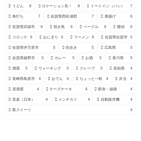
うどん
8
ロケーション良！
8
イートイン（パン）
7
角打ち
7
佐賀県西松浦郡
7
唐揚げ
6
佐賀県武雄市
6
焼き鳥
6
ベーグル
6
饅頭
6
コロッケ
6
おにぎり
6
ラーメン
6
佐賀県佐賀市
5
佐賀県伊万里市
5
街歩き
5
広島県
5
佐賀県嬉野市
5
カレー
5
お酒
5
香川県
5
酒屋
5
ウォーキング
5
クレープ
5
高知県
4
長崎県島原市
4
おでん
4
ちょっと一杯
4
弁当
4
居酒屋
4
チーズケーキ
4
駅舎・線路
4
音楽（日本）
4
メンチカツ
4
自動販売機
4
夜スイーツ
4