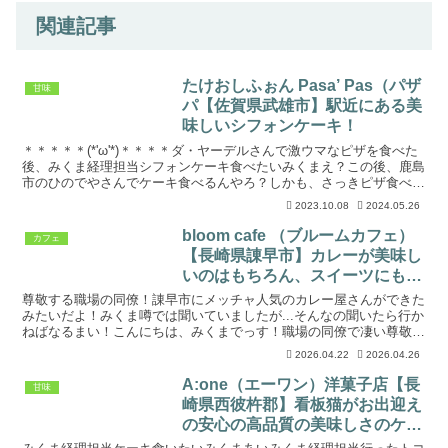
関連記事
たけおしふぉん Pasa’ Pas（パザ
甘味
パ【佐賀県武雄市】駅近にある美
味しいシフォンケーキ！
＊＊＊＊＊(*'ω'*)＊＊＊＊ダ・ヤーデルさんで激ウマなピザを食べた
後、みくま経理担当シフォンケーキ食べたいみくまえ？この後、鹿島
市のひのでやさんでケーキ食べるんやろ？しかも、さっきピザ食べた
ばっか。小麦粉のオンパレードやん。みくま経理担...
2023.10.08
2024.05.26
bloom cafe （ブルームカフェ）
カフェ
【長崎県諌早市】カレーが美味し
いのはもちろん、スイーツにも注
目っ！
尊敬する職場の同僚！諌早市にメッチャ人気のカレー屋さんができた
みたいだよ！みくま噂では聞いていましたが...そんなの聞いたら行か
ねばなるまい！こんにちは、みくまでっす！職場の同僚で凄い尊敬し
ている方がいるのですが、あの人気のカレー屋さんが凄...
2026.04.22
2026.04.26
A:one（エーワン）洋菓子店【長
甘味
崎県西彼杵郡】看板猫がお出迎え
の安心の高品質の美味しさのケー
キ屋さんっ！