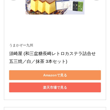
うまかぞー九州
須崎屋 (和三盆糖長崎レトロカステラ詰合せ 
五三焼／白／抹茶 3本セット)
Amazonで見る
楽天市場で見る