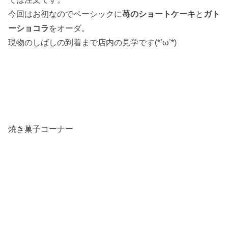
今回はお初なのでベーシックに
苺のショートケーキ
と
ガト
ーショコラ
をオーダ。
現物のしばしの到着まで店内の見学です(*’ω’*)
焼き菓子コーナー