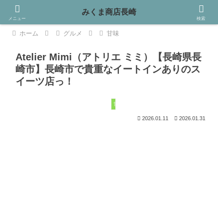
みくま商店長崎
メニュー
検索
ホーム
グルメ
甘味
Atelier Mimi（アトリエ ミミ）【長崎県長
崎市】長崎市で貴重なイートインありのス
イーツ店っ！
甘味
2026.01.11
2026.01.31