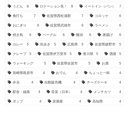
うどん
8
ロケーション良！
8
イートイン（パン）
7
角打ち
7
佐賀県西松浦郡
7
コロッケ
6
おにぎり
6
佐賀県武雄市
6
ラーメン
6
焼き鳥
6
ベーグル
6
饅頭
6
唐揚げ
6
カレー
5
街歩き
5
広島県
5
佐賀県嬉野市
5
クレープ
5
佐賀県伊万里市
5
香川県
5
酒屋
5
ウォーキング
5
佐賀県佐賀市
5
お酒
5
長崎県島原市
4
おでん
4
ちょっと一杯
4
弁当
4
自動販売機
4
チーズケーキ
4
駅舎・線路
4
音楽（日本）
4
メンチカツ
4
ポップ
4
居酒屋
4
高知県
4