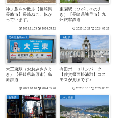
神ノ島をお散歩【長崎県
東園駅（ひがしそのえ
長崎市】長崎ねこ、転が
き）【長崎県諫早市】九
っています。
州旅客鉄道
2023.11.03
2024.05.22
2023.10.29
2024.05.22
その他お出かけ
お散歩
大三東駅（おおみさきえ
有田ポーセリンパーク
き）【長崎県島原市】島
【佐賀県西松浦郡】コス
原鉄道
モスが見頃です♪
2023.10.16
2024.05.26
2023.10.10
2024.05.26
お散歩
旅と温泉