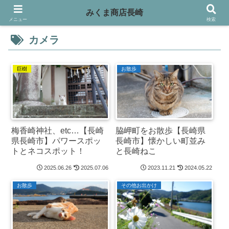
みくま商店長崎
メニュー
検索
カメラ
巨樹
お散歩
梅香崎神社、etc…【長崎
脇岬町をお散歩【長崎県
県長崎市】パワースポッ
長崎市】懐かしい町並み
トとネコスポット！
と長崎ねこ
2025.06.26
2025.07.06
2023.11.21
2024.05.22
お散歩
その他お出かけ