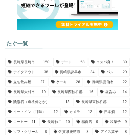
たぐ一覧
長崎県長崎市
150
デート
58
コスパ良！
39
テイクアウト
38
長崎県諫早市
34
パン
29
立ち飲み屋
27
ケーキ
26
長崎県雲仙市
22
長崎県大村市
19
長崎県西彼杵郡
16
昼呑み
14
陰陽石（道祖伸とか）
13
長崎県東彼杵郡
12
イートイン（甘味）
12
カメラ
12
日本酒
12
コーヒー
11
長崎ねこ
10
精肉店
9
和菓子
9
ソフトクリーム
8
佐賀県鹿島市
8
アイス菓子
8