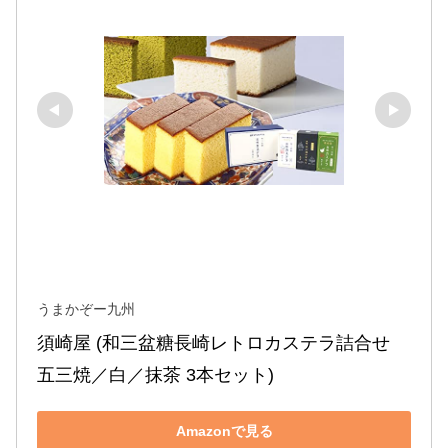
うまかぞー九州
須崎屋 (和三盆糖長崎レトロカステラ詰合せ 
五三焼／白／抹茶 3本セット)
Amazonで見る