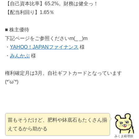
【自己資本比率】65.2%。財務は健全っ！
【配当利回り】1.65％
■ 株主優待
下記ページをご参照くださいm(_ _)m
・
YAHOO！JAPANファイナンス
様
・
みんかぶ
様
権利確定月は3月。自社ギフトカードとなっています
(*’ω’*)
苗もそうだけど、肥料や鉢底石もたくさん揃
えてるから助かる
みくま経理担