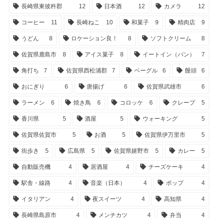
長崎県東彼杵郡
12
日本酒
12
カメラ
12
コーヒー
11
長崎ねこ
10
和菓子
9
精肉店
9
うどん
8
ロケーション良！
8
ソフトクリーム
8
佐賀県鹿島市
8
アイス菓子
8
イートイン（パン）
7
角打ち
7
佐賀県西松浦郡
7
ベーグル
6
饅頭
6
おにぎり
6
唐揚げ
6
佐賀県武雄市
6
ラーメン
6
焼き鳥
6
コロッケ
6
クレープ
5
香川県
5
酒屋
5
ウォーキング
5
佐賀県佐賀市
5
お酒
5
佐賀県伊万里市
5
街歩き
5
広島県
5
佐賀県嬉野市
5
カレー
5
自動販売機
4
居酒屋
4
チーズケーキ
4
駅舎・線路
4
音楽（日本）
4
ポップ
4
イタリアン
4
夜スイーツ
4
高知県
4
長崎県島原市
4
メンチカツ
4
弁当
4