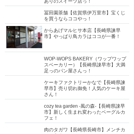
ありのスイーツ店っ！
冨田園茶舗【佐賀県伊万里市】宝くじ
を買うならココやっ！
からあげマルヒサ本店【長崎県諫早
市】やっぱり鳥カラはココが一番！
WOP-WOPS BAKERY（ワップワップ
スベーカリー）【長崎県諌早市】大満
足っのパン屋さんっ！
ケーキファクトリーかなで【長崎県諫
早市】売り切れ御免！人気のケーキ屋
さん！
cozy tea garden -風の森-【長崎県諌早
市】新しく生まれ変わったベーグルカ
フェ！
肉のタガワ【長崎県長崎市】メンチカ