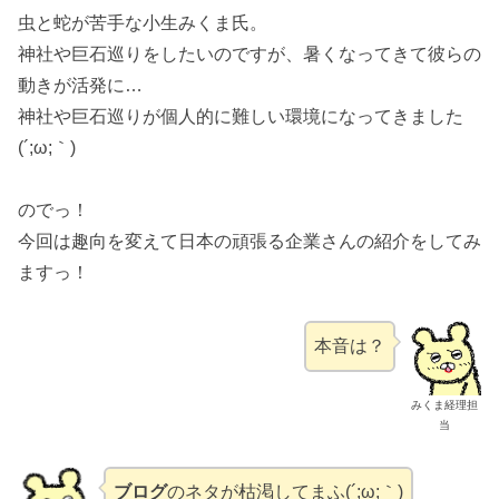
虫と蛇が苦手な小生みくま氏。
神社や巨石巡りをしたいのですが、暑くなってきて彼らの
動きが活発に…
神社や巨石巡りが個人的に難しい環境になってきました
(´;ω;｀)
のでっ！
今回は趣向を変えて日本の頑張る企業さんの紹介をしてみ
ますっ！
本音は？
みくま経理担
当
ブログ
のネタが枯渇してまふ(´;ω;｀)