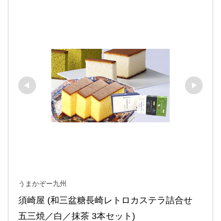
うまかぞー九州
須崎屋 (和三盆糖長崎レトロカステラ詰合せ 
五三焼／白／抹茶 3本セット)