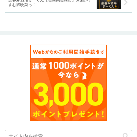
楽吞み酒場まーくん【長崎県長崎市】お酒がす
すむ御晩菜っ！