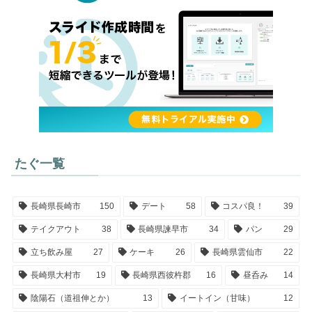
たぐ一覧
長崎県長崎市
150
デート
58
コスパ良！
39
テイクアウト
38
長崎県諫早市
34
パン
29
立ち飲み屋
27
ケーキ
26
長崎県雲仙市
22
長崎県大村市
19
長崎県西彼杵郡
16
昼呑み
14
陰陽石（道祖伸とか）
13
イートイン（甘味）
12