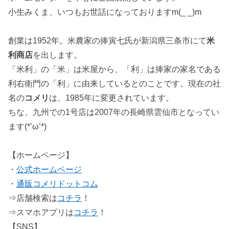
小生みくま、いつもお世話になっておりますm(_ _)m
創業は1952年。米農家の捧寅七氏が新潟県三条市にて
米
利商店
を出します。
「米利」の「米」は米屋から、「利」は捧家の家名である
利右衛門の「利」に由来しているとのことです。現在の社
名の
コメリ
は、1985年に変更されています。
ちな、九州での1号店は2007年の長崎県雲仙市となってい
ます(*’ω’*)
【ホームページ】
・
公式ホームページ
・
通販コメリドットコム
⇒店舗検索は
コチラ
！
⇒スマホアプリは
コチラ
！
【SNS】