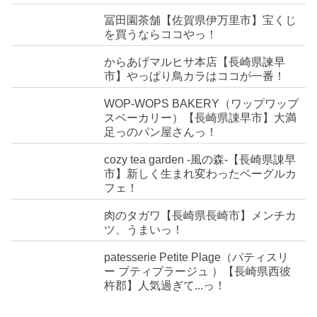
冨田園茶舗【佐賀県伊万里市】宝くじ
を買うならココやっ！
からあげマルヒサ本店【長崎県諫早
市】やっぱり鳥カラはココが一番！
WOP-WOPS BAKERY（ワップワップ
スベーカリー）【長崎県諌早市】大満
足っのパン屋さんっ！
cozy tea garden -風の森-【長崎県諌早
市】新しく生まれ変わったベーグルカ
フェ！
肉のタガワ【長崎県長崎市】メンチカ
ツ、うまいっ！
patesserie Petite Plage（パティスリ
ー プティプラージュ ）【長崎県西彼
杵郡】人気過ぎて...っ！