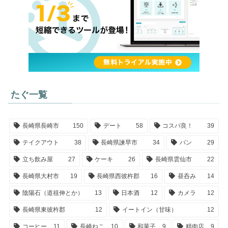
たぐ一覧
長崎県長崎市
150
デート
58
コスパ良！
39
テイクアウト
38
長崎県諫早市
34
パン
29
立ち飲み屋
27
ケーキ
26
長崎県雲仙市
22
長崎県大村市
19
長崎県西彼杵郡
16
昼呑み
14
陰陽石（道祖伸とか）
13
日本酒
12
カメラ
12
長崎県東彼杵郡
12
イートイン（甘味）
12
コーヒー
11
長崎ねこ
10
和菓子
9
精肉店
9