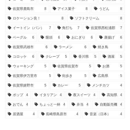
佐賀県鹿島市
8
アイス菓子
8
うどん
8
ロケーション良！
8
ソフトクリーム
8
イートイン（パン）
7
角打ち
7
佐賀県西松浦郡
7
ベーグル
6
饅頭
6
おにぎり
6
唐揚げ
6
佐賀県武雄市
6
ラーメン
6
焼き鳥
6
コロッケ
6
クレープ
5
香川県
5
酒屋
5
ウォーキング
5
佐賀県佐賀市
5
お酒
5
佐賀県伊万里市
5
街歩き
5
広島県
5
佐賀県嬉野市
5
カレー
5
メンチカツ
4
ポップ
4
イタリアン
4
夜スイーツ
4
高知県
4
おでん
4
ちょっと一杯
4
弁当
4
自動販売機
4
居酒屋
4
長崎県島原市
4
音楽（日本）
4