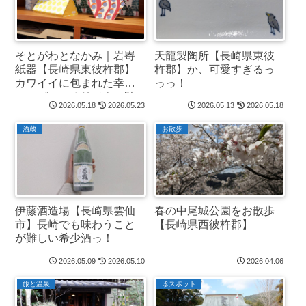
そとがわとなかみ｜岩㟢
天龍製陶所【長崎県東彼
紙器【長崎県東彼杵郡】
杵郡】か、可愛すぎるっ
カワイイに包まれた幸せ
っっ！
いっぱいのオリジナル貼
2026.05.18
2026.05.23
2026.05.13
2026.05.18
り箱っ！
酒蔵
お散歩
伊藤酒造場【長崎県雲仙
春の中尾城公園をお散歩
市】長崎でも味わうこと
【長崎県西彼杵郡】
が難しい希少酒っ！
2026.05.09
2026.05.10
2026.04.06
旅と温泉
珍スポット