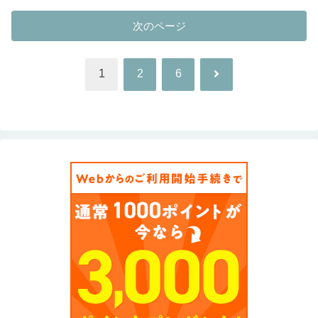
次のページ
次
1
2
6
へ