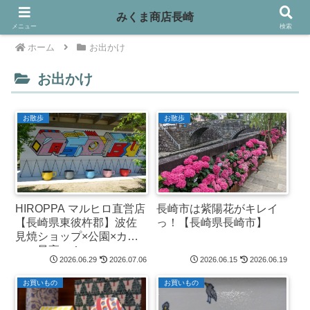
みくま商店長崎
メニュー
検索
ホーム
お出かけ
お出かけ
お散歩
お散歩
HIROPPA マルヒロ直営店
長崎市は紫陽花がキレイ
【長崎県東彼杵郡】波佐
っ！【長崎県長崎市】
見焼ショップ×公園×カフ
ェ＝最高っ！
2026.06.29
2026.07.06
2026.06.15
2026.06.19
お買いもの
お買いもの