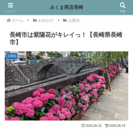
みくま商店長崎
メニュー
検索
ホーム
お出かけ
お散歩
長崎市は紫陽花がキレイっ！【長崎県長崎
市】
お散歩
2026.06.15
2026.06.19