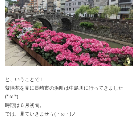
と、いうことで！
紫陽花を見に長崎市の浜町は中島川に行ってきました
(*’ω’*)
時期は６月初旬。
では、見ていきませぅ(・ω・)ノ