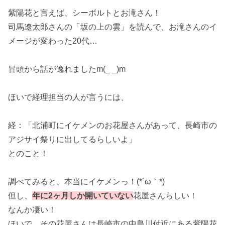
紫陽花と言えば、シーボルトとお滝さん！
司馬遼太郎さんの「坂の上の雲」を読んで、お滝さんのイ
メージが変わった20代…
冒頭から話が逸れましたm(_ _)m
ほいで経理担当の人が言うには、
経：「北浦町にイケメンのお花屋さんがあって、長崎市の
アジサイ祭りに出してるらしいよ」
とのこと！
調べてみると、本当にイケメンっ！(*´ω｀*)
但し、
年に2ヶ月しか開いていない
花屋さんらしい！
なんか凄い！
ほいで、その花屋さんは長崎市の中島川付近にある紫陽花