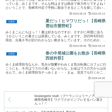
っている、みくまです。そんな時はまずは散歩で体力作りですよね！
ということで、長崎市付近で手軽に散歩できるところを探して歩いて
きました。場所は、長崎市蚊焼町の岳路海水浴場です。時刻...
2023.08.16
2024.05.13
夏だっ！ヒマワリだっ！【長崎県
お散歩
雲仙市愛野町】
みくまこんにちはっ！！夏は好きなのですが、さすがに40度に迫ろ
うかというこの暑さには辟易している、みくまです。2023年8月6日
現在、台風６号が訳のわからない動きをしています。そのためか、何
か風が強い。写真ではわかりにくいですが、草木がすご...
2023.08.06
2024.05.13
春の中尾城公園をお散歩【長崎県
お散歩
西彼杵郡】
みくま経理担当なんか、気分が陰鬱やわみくま気分転換にカフェに行
こうにも、今月はワスの小遣いないからな。お金はワスの方からは出
せんで。みくま経理担当チっみくま・・・まぁ、花見でも行くかこん
にちは、みくまでっす！春、ですよね(*'ω'*)陽気に...
2026.04.06
boulangerie noah（ブーランジェリーノア）【長
崎県長崎市】ワクワクがインフレするパン屋さ
んっ！！