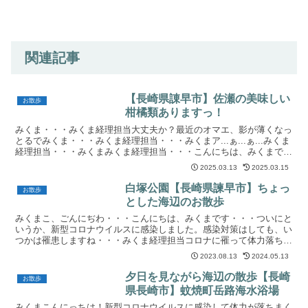
関連記事
【長崎県諌早市】佐瀬の美味しい
お散歩
柑橘類ありますっ！
みくま・・・みくま経理担当大丈夫か？最近のオマエ、影が薄くなっ
とるでみくま・・・みくま経理担当・・・みくまア...ぁ...ぁ...みくま
経理担当・・・みくまみくま経理担当・・・こんにちは、みくまでっ
す！私事ですが、最近なんか更に時間がなくて...
2025.03.13
2025.03.15
白塚公園【長崎県諫早市】ちょっ
お散歩
とした海辺のお散歩
みくまこ、ごんにぢわ・・・こんにちは、みくまです・・・ついにと
いうか、新型コロナウイルスに感染しました。感染対策はしても、い
つかは罹患しますね・・・みくま経理担当コロナに罹って体力落ちた
ので、ちょっとした散歩したいコロナに罹患後、体力が大幅...
2023.08.13
2024.05.13
夕日を見ながら海辺の散歩【長崎
お散歩
県長崎市】蚊焼町岳路海水浴場
みくまこんにっちは！新型コロナウイルスに感染して体力が落ちまく