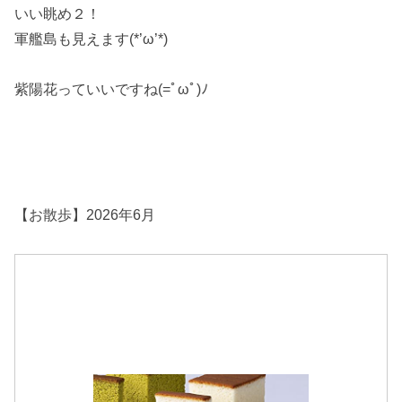
いい眺め２！
軍艦島も見えます(*’ω’*)
紫陽花っていいですね(=ﾟωﾟ)ﾉ
【お散歩】2026年6月