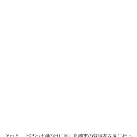
それと、上記とは別の日に同じ長崎市の紫陽花を見に行っ