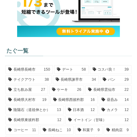
たぐ一覧
長崎県長崎市
150
デート
58
コスパ良！
39
テイクアウト
38
長崎県諫早市
34
パン
29
立ち飲み屋
27
ケーキ
26
長崎県雲仙市
22
長崎県大村市
19
長崎県西彼杵郡
16
昼呑み
14
陰陽石（道祖伸とか）
13
日本酒
12
カメラ
12
長崎県東彼杵郡
12
イートイン（甘味）
12
コーヒー
11
長崎ねこ
10
和菓子
9
精肉店
9