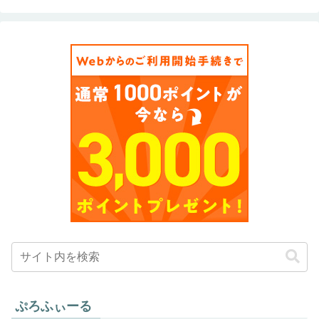
ぷろふぃーる