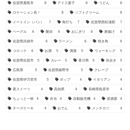
佐賀県鹿島市
8
アイス菓子
8
うどん
8
ロケーション良！
8
ソフトクリーム
8
イートイン（パン）
7
角打ち
7
佐賀県西松浦郡
7
ベーグル
6
饅頭
6
おにぎり
6
唐揚げ
6
佐賀県武雄市
6
ラーメン
6
焼き鳥
6
コロッケ
6
お酒
5
酒屋
5
ウォーキング
5
佐賀県佐賀市
5
カレー
5
香川県
5
街歩き
5
広島県
5
佐賀県嬉野市
5
クレープ
5
佐賀県伊万里市
5
ポップ
4
イタリアン
4
夜スイーツ
4
高知県
4
長崎県島原市
4
ちょっと一杯
4
弁当
4
自動販売機
4
居酒屋
4
チーズケーキ
4
おでん
4
メンチカツ
4