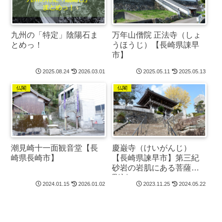
九州の「特定」陰陽石ま
万年山僧院 正法寺（しょ
とめっ！
うほうじ）【長崎県諌早
市】
2025.08.24
2026.03.01
2025.05.11
2025.05.13
仏閣
仏閣
潮見崎十一面観音堂【長
慶巌寺（けいがんじ）
崎県長崎市】
【長崎県諫早市】第三紀
砂岩の岩肌にある菩薩像
彫刻
2024.01.15
2026.01.02
2023.11.25
2024.05.22