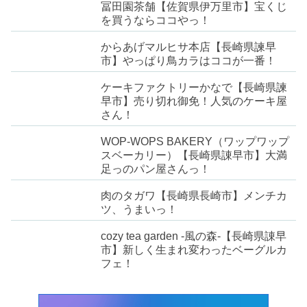
冨田園茶舗【佐賀県伊万里市】宝くじ
を買うならココやっ！
からあげマルヒサ本店【長崎県諫早
市】やっぱり鳥カラはココが一番！
ケーキファクトリーかなで【長崎県諫
早市】売り切れ御免！人気のケーキ屋
さん！
WOP-WOPS BAKERY（ワップワップ
スベーカリー）【長崎県諌早市】大満
足っのパン屋さんっ！
肉のタガワ【長崎県長崎市】メンチカ
ツ、うまいっ！
cozy tea garden -風の森-【長崎県諌早
市】新しく生まれ変わったベーグルカ
フェ！