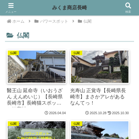
みくま商店長崎
メニュー
検索
ホーム
パワースポット
仏閣
仏閣
仏閣
仏閣
醫王山 延命寺（いおうざ
光寿山 正覚寺【長崎県長
ん えんめいじ）【長崎県
崎市】まさかアレがある
長崎市】長崎猫スポット
なんてっ！
と鎮守社っ！
2026.04.04
2025.10.28
2025.10.30
仏閣
仏閣