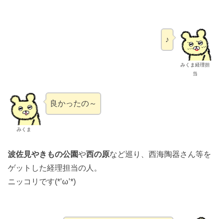
♪
みくま経理担
当
良かったの～
みくま
波佐見やきもの公園
や
西の原
など巡り、西海陶器さん等を
ゲットした経理担当の人。
ニッコリです(*’ω’*)