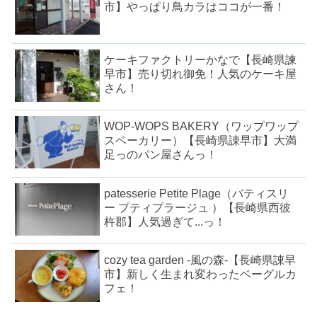
市】やっぱり鳥カラはココが一番！
ケーキファクトリーかなで【長崎県諫
早市】売り切れ御免！人気のケーキ屋
さん！
WOP-WOPS BAKERY（ワップワップ
スベーカリー）【長崎県諌早市】大満
足っのパン屋さんっ！
patesserie Petite Plage（パティスリ
ー プティプラージュ ）【長崎県西彼
杵郡】人気過ぎて...っ！
cozy tea garden -風の森-【長崎県諌早
市】新しく生まれ変わったベーグルカ
フェ！