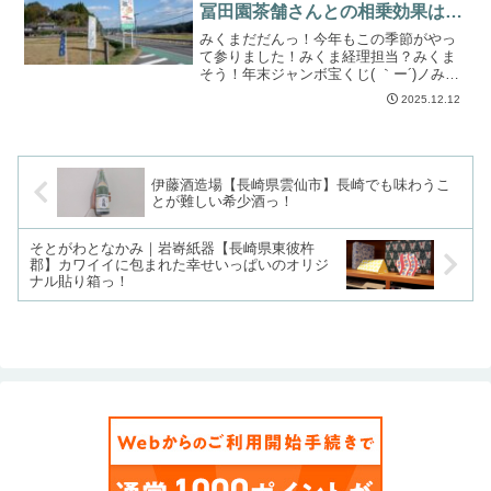
冨田園茶舗さんとの相乗効果は抜
群！？
みくまだだんっ！今年もこの季節がやっ
て参りました！みくま経理担当？みくま
そう！年末ジャンボ宝くじ( ｀ー´)ノみく
ま経理担当好きよな、オマエ...こんにち
2025.12.12
は、みくまでっす！今年もこの時期がや
ってきましたね！そうです！年末ジャン
ボ宝くじ( ｀...
伊藤酒造場【長崎県雲仙市】長崎でも味わうこ
とが難しい希少酒っ！
そとがわとなかみ｜岩㟢紙器【長崎県東彼杵
郡】カワイイに包まれた幸せいっぱいのオリジ
ナル貼り箱っ！