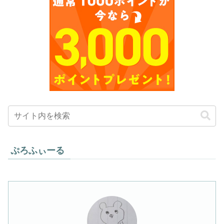
ぷろふぃーる