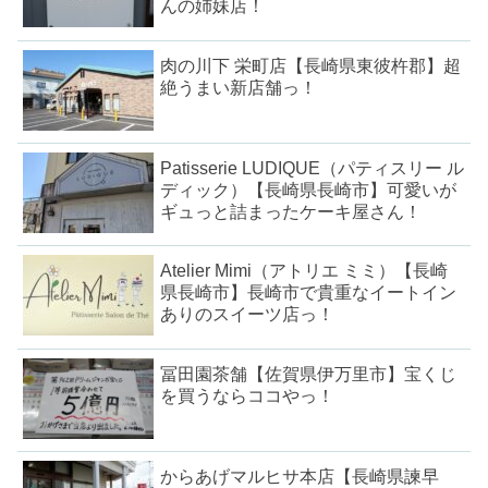
んの姉妹店！
肉の川下 栄町店【長崎県東彼杵郡】超
絶うまい新店舗っ！
Patisserie LUDIQUE（パティスリー ル
ディック）【長崎県長崎市】可愛いが
ギュっと詰まったケーキ屋さん！
Atelier Mimi（アトリエ ミミ）【長崎
県長崎市】長崎市で貴重なイートイン
ありのスイーツ店っ！
冨田園茶舗【佐賀県伊万里市】宝くじ
を買うならココやっ！
からあげマルヒサ本店【長崎県諫早