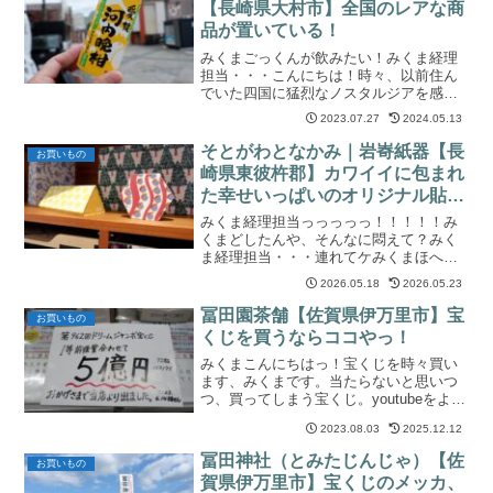
【長崎県大村市】全国のレアな商
品が置いている！
みくまごっくんが飲みたい！みくま経理
担当・・・こんにちは！時々、以前住ん
でいた四国に猛烈なノスタルジアを感じ
る、みくまです(´ｗ｀)なんなんですか
2023.07.27
2024.05.13
ね？この感じ。若い時の思い出がそうさ
せるのでしょうか・・・そんな四国を思
そとがわとなかみ｜岩㟢紙器【長
お買いもの
い起こさせる飲み物が地...
崎県東彼杵郡】カワイイに包まれ
た幸せいっぱいのオリジナル貼り
箱っ！
みくま経理担当っっっっっ！！！！！み
くまどしたんや、そんなに悶えて？みく
ま経理担当・・・連れてケみくまほへ？
みくま経理担当ココに連れてケーーー！
2026.05.18
2026.05.23
みくまきゃーーーーこんにちは、みくま
でっす！今回は素敵な素敵な素敵な複合
冨田園茶舗【佐賀県伊万里市】宝
お買いもの
施設...なんて言ったら...
くじを買うならココやっ！
みくまこんにちはっ！宝くじを時々買い
ます、みくまです。当たらないと思いつ
つ、買ってしまう宝くじ。youtubeをよく
見るのですが、西村博之さんが宝くじを
2023.08.03
2025.12.12
買うやつはダメなやつ～みたいなことを
言っていて・・・はい、ダメな奴、みく
冨田神社（とみたじんじゃ）【佐
お買いもの
まです笑他にもy...
賀県伊万里市】宝くじのメッカ、