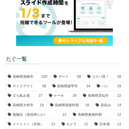
たぐ一覧
長崎県長崎市
150
デート
58
コスパ良！
39
テイクアウト
38
長崎県諫早市
34
パン
29
立ち飲み屋
27
ケーキ
26
長崎県雲仙市
22
長崎県大村市
19
長崎県西彼杵郡
16
昼呑み
14
陰陽石（道祖伸とか）
13
長崎県東彼杵郡
12
イートイン（甘味）
12
カメラ
12
日本酒
12