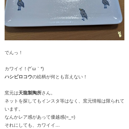
でんっ！
カワイイ！(*´ω｀*)
ハシビロコウ
の絵柄が何とも言えない！
窯元は
天龍製陶所
さん。
ネットを探してもインスタ等はなく、窯元情報は限られて
います。
なんかレア感があって優越感(=_=)
それにしても、カワイイ…