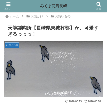
みくま商店長崎
メニュー
検索
ホーム
お出かけ
お買いもの
天龍製陶所【長崎県東彼杵郡】か、可愛す
ぎるっっっ！
お買いもの
2026.05.13
2026.05.18