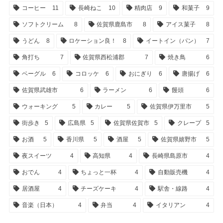
コーヒー
11
長崎ねこ
10
精肉店
9
和菓子
9
ソフトクリーム
8
佐賀県鹿島市
8
アイス菓子
8
うどん
8
ロケーション良！
8
イートイン（パン）
7
角打ち
7
佐賀県西松浦郡
7
焼き鳥
6
ベーグル
6
コロッケ
6
おにぎり
6
唐揚げ
6
佐賀県武雄市
6
ラーメン
6
饅頭
6
ウォーキング
5
カレー
5
佐賀県伊万里市
5
街歩き
5
広島県
5
佐賀県佐賀市
5
クレープ
5
お酒
5
香川県
5
酒屋
5
佐賀県嬉野市
5
夜スイーツ
4
高知県
4
長崎県島原市
4
おでん
4
ちょっと一杯
4
自動販売機
4
居酒屋
4
チーズケーキ
4
駅舎・線路
4
音楽（日本）
4
弁当
4
イタリアン
4