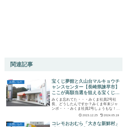
関連記事
宝くじ夢館と久山台マルキョウチ
お買いもの
ャンスセンター【長崎県諫早市】
ここが高額当選を狙える宝くじ売
り場だ！！
みくま忘れてた・・・みくま社員2号社
長、どうしたんですか？みくま年末ジャ
ンボ・・・みくま社員2号しょうもな！年
末ジャンボを買いそびれました、みくま
2023.12.25
2024.05.19
です。令和５年度の年末ジャンボの販売
は令和5年12月22日まで。すっかり失念し
コレモおおむら「大きな新鮮村」
お買いもの
ていました(-_...