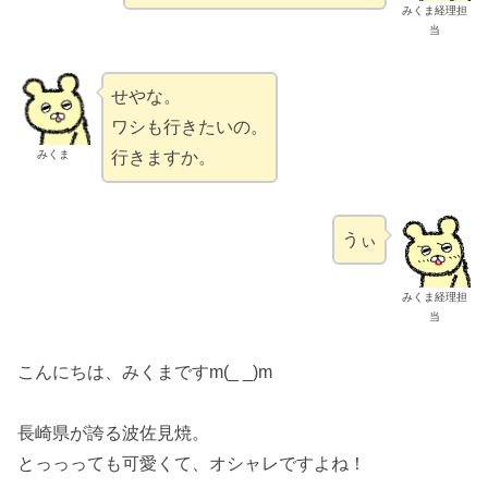
みくま経理担
当
せやな。
ワシも行きたいの。
みくま
行きますか。
うぃ
みくま経理担
当
こんにちは、みくまですm(_ _)m
長崎県が誇る波佐見焼。
とっっっても可愛くて、オシャレですよね！