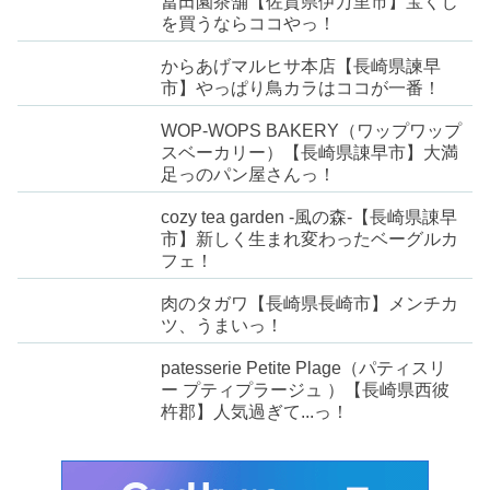
冨田園茶舗【佐賀県伊万里市】宝くじ
を買うならココやっ！
からあげマルヒサ本店【長崎県諫早
市】やっぱり鳥カラはココが一番！
WOP-WOPS BAKERY（ワップワップ
スベーカリー）【長崎県諌早市】大満
足っのパン屋さんっ！
cozy tea garden -風の森-【長崎県諌早
市】新しく生まれ変わったベーグルカ
フェ！
肉のタガワ【長崎県長崎市】メンチカ
ツ、うまいっ！
patesserie Petite Plage（パティスリ
ー プティプラージュ ）【長崎県西彼
杵郡】人気過ぎて...っ！