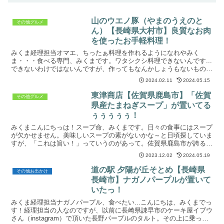
山のウエノ豚（やまのうえのと
その他グルメ
ん）【長崎県大村市】良質なお肉
を使ったお手軽料理！
みくま経理担当オマエ、ちったぁ料理を作れるようになれやみく
ま・・・食べる専門、みくまです。ワタシクシ料理できないんです...
できないわけではないんですが、作ってもなんかしょうもないものし
かできず...レシピ通りに作っても、別次元のものが誕生...
2024.02.11
2024.05.15
東津商店【佐賀県鹿島市】「佐賀
その他グルメ
県産たまねぎスープ」が置いてる
ぅぅぅぅぅ！
みくまこんにちっは！スープ命、みくまです。日々の食事にはスープ
が欠かせません。美味しいスープの素がないかな～と日頃探していま
すが、「これは旨い！」っていうのがあって。佐賀県鹿島市が誇るス
ープ！それが、佐賀県鹿島市にある東津商店さんが出されて...
2023.12.02
2024.05.19
道の駅 夕陽が丘そとめ【長崎県
その他お出かけ
長崎市】ナガノパープルが置いて
いたっ！
みくま経理担当ナガノパープル、食べたい...こんにちは、みくまでっ
す！経理担当の人なのですが、以前に長崎県諌早市のケーキ屋イブウ
さん（instagram）で頂いた長野パープルのタルト。その上に乗っか