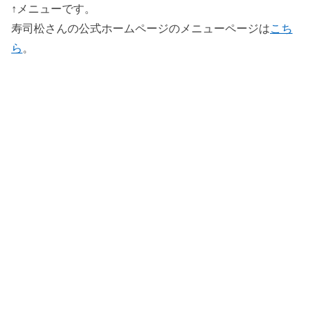
↑メニューです。
寿司松さんの公式ホームページのメニューページは
こち
ら
。