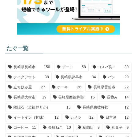
たぐ一覧
長崎県長崎市
150
デート
58
コスパ良！
39
テイクアウト
38
長崎県諫早市
34
パン
29
立ち飲み屋
27
ケーキ
26
長崎県雲仙市
22
長崎県大村市
19
長崎県西彼杵郡
16
昼呑み
14
陰陽石（道祖伸とか）
13
長崎県東彼杵郡
12
イートイン（甘味）
12
カメラ
12
日本酒
12
コーヒー
11
長崎ねこ
10
精肉店
9
和菓子
9