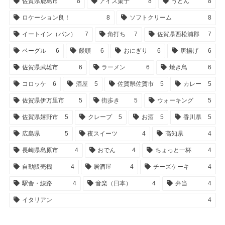
佐賀県鹿島市
8
アイス菓子
8
うどん
8
ロケーション良！
8
ソフトクリーム
8
イートイン（パン）
7
角打ち
7
佐賀県西松浦郡
7
ベーグル
6
饅頭
6
おにぎり
6
唐揚げ
6
佐賀県武雄市
6
ラーメン
6
焼き鳥
6
コロッケ
6
酒屋
5
佐賀県佐賀市
5
カレー
5
佐賀県伊万里市
5
街歩き
5
ウォーキング
5
佐賀県嬉野市
5
クレープ
5
お酒
5
香川県
5
広島県
5
夜スイーツ
4
高知県
4
長崎県島原市
4
おでん
4
ちょっと一杯
4
自動販売機
4
居酒屋
4
チーズケーキ
4
駅舎・線路
4
音楽（日本）
4
弁当
4
イタリアン
4