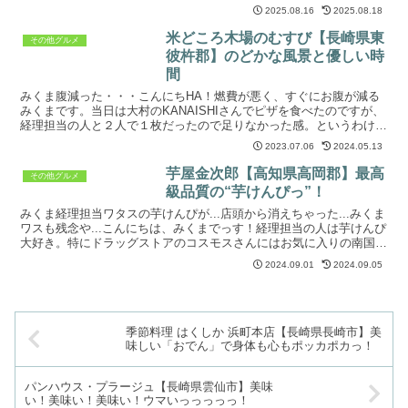
っていたナガノパープルが大好物になりました...
2025.08.16
2025.08.18
米どころ木場のむすび【長崎県東
その他グルメ
彼杵郡】のどかな風景と優しい時
間
みくま腹減った・・・こんにちHA！燃費が悪く、すぐにお腹が減る
みくまです。当日は大村のKANAISHIさんでピザを食べたのですが、
経理担当の人と２人で１枚だったので足りなかった感。というわけ
で！おにぎりが食べたくなったので、美味しいおにぎり...
2023.07.06
2024.05.13
芋屋金次郎【高知県高岡郡】最高
その他グルメ
級品質の“芋けんぴっ”！
みくま経理担当ワタスの芋けんぴが...店頭から消えちゃった...みくま
ワスも残念や...こんにちは、みくまでっす！経理担当の人は芋けんぴ
大好き。特にドラッグストアのコスモスさんにはお気に入りの南国製
菓さんの塩けんぴが置いてあり、よく購入して...
2024.09.01
2024.09.05
季節料理 はくしか 浜町本店【長崎県長崎市】美
味しい「おでん」で身体も心もポッカポカっ！
パンハウス・プラージュ【長崎県雲仙市】美味
い！美味い！美味い！ウマいっっっっっ！