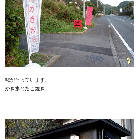
幟がたっています。
かき氷
と
たこ焼き
！