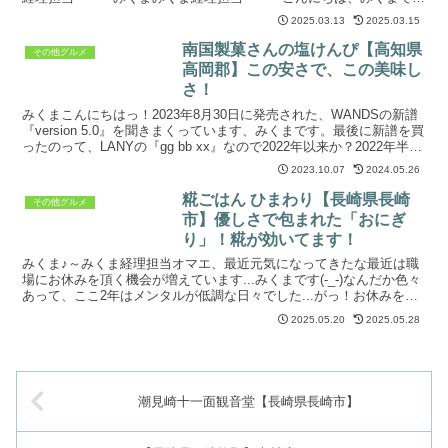
す！私事ですが、最近なんか更に時間がなくて...
2025.03.13
2025.03.15
南国製菓さんの塩けんぴ【高知県
その他グルメ
高岡郡】この安さで、この美味し
さ！
みくまこんにちはっ！2023年8月30日に発売された、WANDSの新譜
『version 5.0』を聞きまくっています、みくまです。最後に新譜を買
ったのって、LANYの『gg bb xx』なので2022年以来か？2022年半ば
から2023年上...
2023.10.07
2024.05.26
糀ごはん ひまわり【長崎県長崎
その他グルメ
市】優しさで包まれた「おにぎ
り」！糀が効いてます！
みくま♪～みくま経理担当オマエ、最近元気になってきたな最近は職
場にお休みを頂く機会が増えています...みくまです(-_-)なんだか色々
あって、ここ2年はメンタルが低調な日々でした...がっ！お休みをち
ょいちょい頂いたので復調傾向！職場の皆さ...
2025.05.20
2025.05.28
潮見崎十一面観音堂【長崎県長崎市】