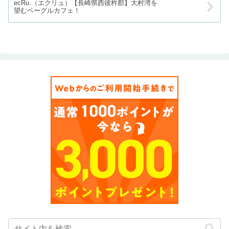
ecRu.（エクリュ）【長崎県西彼杵郡】大村湾を
望むベーグルカフェ！