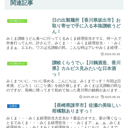
関連記事
日の出製麺所【香川県坂出市】お
その他グルメ
取り寄せで手に入る本格讃岐うど
ん！
みくま讃岐うどん食べに行ってくるみくま経理担当オマエ、何一人で
外食行ってんや。許さんで。みくま・・・みくま経理担当・・・みく
ままぁ、エエわ。ワスは元讃岐の民。こんな時はアレやみくま経理担
当？こんにちは、みくまです！私みくまは、元香川県民。昔...
2024.05.26
讃岐くらうでぃ【川鶴酒造、香川
その他グルメ
県】カルピス見みたいな日本酒
っ！
みくまついに...ついに吞める...こんにちは、みくまでっす！今回は日
本酒、どぶろく（にごり酒）を紹介致します。みくまは元讃岐の民な
のですが、長崎に帰ってきて初めて知った香川県の銘柄があります。
ほいで以前より吞みたいと思っていたのですが、ズ...
2025.08.13
2025.08.16
【長崎県諌早市】佐瀬の美味しい
お散歩
柑橘類ありますっ！
みくま・・・みくま経理担当大丈夫か？最近のオマエ、影が薄くなっ
とるでみくま・・・みくま経理担当・・・みくまア...ぁ...ぁ...みくま
経理担当・・・みくまみくま経理担当・・・こんにちは、みくまでっ