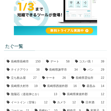
たぐ一覧
長崎県長崎市
150
デート
58
コスパ良！
39
テイクアウト
38
長崎県諫早市
34
パン
29
立ち飲み屋
27
ケーキ
26
長崎県雲仙市
22
長崎県大村市
19
長崎県西彼杵郡
16
昼呑み
14
陰陽石（道祖伸とか）
13
長崎県東彼杵郡
12
イートイン（甘味）
12
カメラ
12
日本酒
12
コーヒー
11
長崎ねこ
10
精肉店
9
和菓子
9