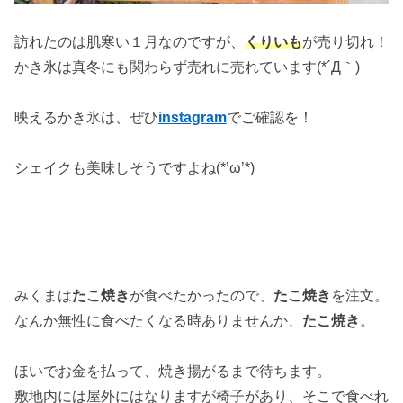
訪れたのは肌寒い１月なのですが、
くりいも
が売り切れ！
かき氷は真冬にも関わらず売れに売れています(*´Д｀)
映えるかき氷は、ぜひ
instagram
でご確認を！
シェイクも美味しそうですよね(*’ω’*)
みくまは
たこ焼き
が食べたかったので、
たこ焼き
を注文。
なんか無性に食べたくなる時ありませんか、
たこ焼き
。
ほいでお金を払って、焼き揚がるまで待ちます。
敷地内には屋外にはなりますが椅子があり、そこで食べれ