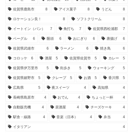
佐賀県鹿島市
8
アイス菓子
8
うどん
8
ロケーション良！
8
ソフトクリーム
8
イートイン（パン）
7
角打ち
7
佐賀県西松浦郡
7
ベーグル
6
饅頭
6
おにぎり
6
唐揚げ
6
佐賀県武雄市
6
ラーメン
6
焼き鳥
6
コロッケ
6
酒屋
5
佐賀県佐賀市
5
カレー
5
佐賀県伊万里市
5
街歩き
5
ウォーキング
5
佐賀県嬉野市
5
クレープ
5
お酒
5
香川県
5
広島県
5
夜スイーツ
4
高知県
4
長崎県島原市
4
おでん
4
ちょっと一杯
4
自動販売機
4
居酒屋
4
チーズケーキ
4
駅舎・線路
4
音楽（日本）
4
弁当
4
イタリアン
4