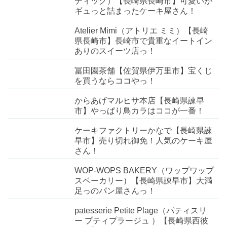
ディック）【長崎県長崎市】可愛いが
ギュっと詰まったケーキ屋さん！
Atelier Mimi（アトリエ ミミ）【長崎
県長崎市】長崎市で貴重なイートイン
ありのスイーツ店っ！
冨田園茶舗【佐賀県伊万里市】宝くじ
を買うならココやっ！
からあげマルヒサ本店【長崎県諫早
市】やっぱり鳥カラはココが一番！
ケーキファクトリーかなで【長崎県諫
早市】売り切れ御免！人気のケーキ屋
さん！
WOP-WOPS BAKERY（ワップワップ
スベーカリー）【長崎県諌早市】大満
足っのパン屋さんっ！
patesserie Petite Plage（パティスリ
ー プティプラージュ ）【長崎県西彼