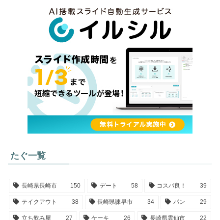
たぐ一覧
長崎県長崎市
150
デート
58
コスパ良！
39
テイクアウト
38
長崎県諫早市
34
パン
29
立ち飲み屋
27
ケーキ
26
長崎県雲仙市
22