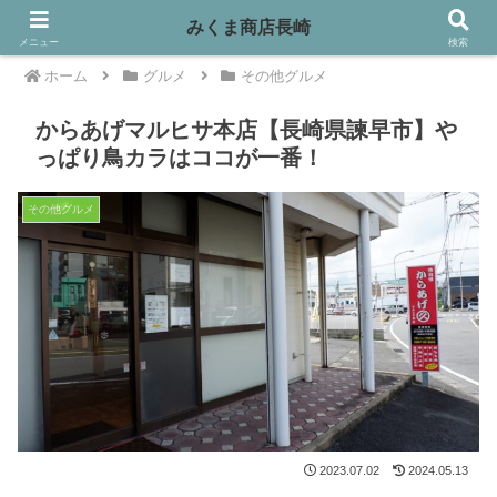
みくま商店長崎
メニュー
検索
ホーム
グルメ
その他グルメ
からあげマルヒサ本店【長崎県諫早市】や
っぱり鳥カラはココが一番！
その他グルメ
2023.07.02
2024.05.13