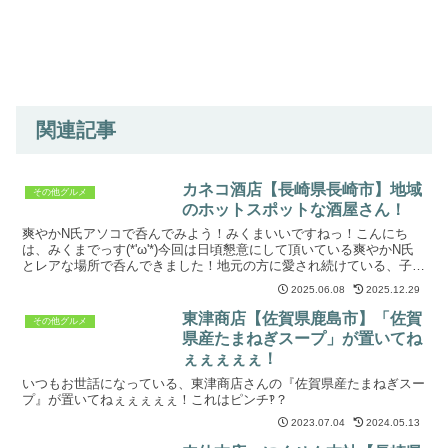
関連記事
カネコ酒店【長崎県長崎市】地域
その他グルメ
のホットスポットな酒屋さん！
爽やかN氏アソコで呑んでみよう！みくまいいですねっ！こんにち
は、みくまでっす(*'ω'*)今回は日頃懇意にして頂いている爽やかN氏
とレアな場所で呑んできました！地元の方に愛され続けている、子供
にも大人にも評判のホットスポットです(=ﾟωﾟ)...
2025.06.08
2025.12.29
東津商店【佐賀県鹿島市】「佐賀
その他グルメ
県産たまねぎスープ」が置いてね
ぇぇぇぇぇ！
いつもお世話になっている、東津商店さんの『佐賀県産たまねぎスー
プ』が置いてねぇぇぇぇぇ！これはピンチ‽？
2023.07.04
2024.05.13