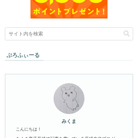
ぷろふぃーる
みくま
こんにちは！