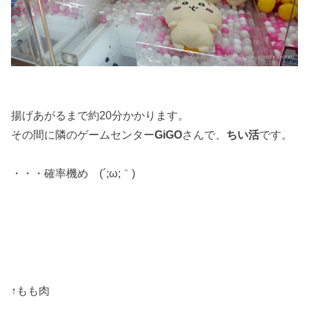
揚げあがるまで約20分かかります。
その間に隣のゲームセンター
GiGO
さんで、
ちい活
です。
・・・確率機め (´;ω;｀)
↑もも肉