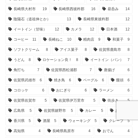
長崎県大村市
19
長崎県西彼杵郡
16
昼呑み
14
陰陽石（道祖伸とか）
13
長崎県東彼杵郡
12
イートイン（甘味）
12
カメラ
12
日本酒
12
コーヒー
11
長崎ねこ
10
精肉店
9
和菓子
9
ソフトクリーム
8
アイス菓子
8
佐賀県鹿島市
8
うどん
8
ロケーション良！
8
イートイン（パン）
7
角打ち
7
佐賀県西松浦郡
7
唐揚げ
6
佐賀県武雄市
6
焼き鳥
6
ベーグル
6
饅頭
6
コロッケ
6
おにぎり
6
ラーメン
6
佐賀県佐賀市
5
佐賀県伊万里市
5
街歩き
5
広島県
5
佐賀県嬉野市
5
カレー
5
お酒
5
香川県
5
酒屋
5
ウォーキング
5
クレープ
5
高知県
4
長崎県島原市
4
おでん
4