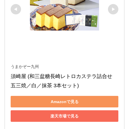
うまかぞー九州
須崎屋 (和三盆糖長崎レトロカステラ詰合せ 
五三焼／白／抹茶 3本セット)
Amazonで見る
楽天市場で見る