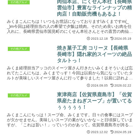
肉仙本店、にくせん本社【長崎県
その他グルメ
雲仙市】豊富なラインナップの精
肉店！自動販売機もあるよ！
みくまこんにちは！いつもお世話になっております!みくまですm(_
_)m今回は経理担当の人の希望で夕飯は焼肉。そのため良いお肉を仕
入れに、長崎県雲仙市国見町のにくせん本社さんとその直営の肉仙本
店さんに行って参りました！訪店は2023年10月...
2023.12.18
2024.05.19
焼き菓子工房 コリーヌ【長崎県
その他グルメ
長崎市】隠れ家的スイーツの絶品
タルトっ！
みくま経理担当アッコのスイーツ屋さん行きたいみくまそういえば忘
れてたこんにちは、みくまでっす！今回は以前から気になっていたタ
ルトが美味しいスイーツ屋さんに行って参りました！以前に訪れよう
と思った時は経理担当の人の体調もあり行けず...という...
2024.09.05
2026.02.22
東津商店【佐賀県鹿島市】「佐賀
その他グルメ
県産たまねぎスープ」が置いてる
ぅぅぅぅぅ！
みくまこんにちっは！スープ命、みくまです。日々の食事にはスープ
が欠かせません。美味しいスープの素がないかな～と日頃探していま
すが、「これは旨い！」っていうのがあって。佐賀県鹿島市が誇るス
ープ！それが、佐賀県鹿島市にある東津商店さんが出されて...
2023.12.02
2024.05.19