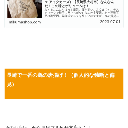
ェ アイタカーズ）【長崎県大村市】なんなん
だ！この味とボリュームは！
みくまこんにちはっ！最近、腰が痛い、みくまです。デス
クワークで椅子に座りっぱなしなのが主要因。あと運動不
足は副要因。昇降式デスクを欲しいのですが、今の賃貸で
はできず...みくま経理担当クレープ食わせろ！みく
2023.07.01
mikumashop.com
ま・・・クレープと言えば長崎市では...
長崎で一番の鶏の唐揚げ！（個人的な独断と偏
見）
そのお店は、
からあげマルヒサ本店
さん！