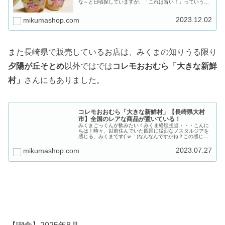
な～と日頃探していますが、「これは旨い！」っていうの
があって。佐賀県鹿島市が誇るスープ！それが、佐賀県鹿
島市にある東津商店さんが出されて...
2023.12.02
mikumashop.com
また長崎県で販売しているお店は、みくまの知りうる限り
夕陽が丘そとめ
以外ではでは
コレモおおむら「大きな新鮮
村」
さんにもありました。
コレモおおむら「大きな新鮮村」【長崎県大村
市】全国のレアな商品が置いている！
みくまごっくんが飲みたい！みくま経理担当・・・こんに
ちは！時々、以前住んでいた四国に猛烈なノスタルジアを
感じる、みくまです(´ｗ｀)なんなんですかね？この感じ。
若い時の思い出がそうさせるのでしょうか・・・そんな四
国を思い起こさせる飲み物が地...
2023.07.27
mikumashop.com