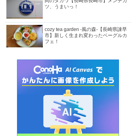
肉のタガワ【長崎県長崎市】メンチカ
ツ、うまいっ！
cozy tea garden -風の森-【長崎県諌早
市】新しく生まれ変わったベーグルカ
フェ！