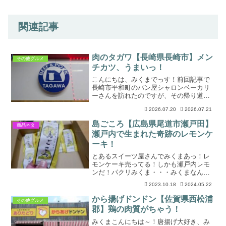
関連記事
肉のタガワ【長崎県長崎市】メン
その他グルメ
チカツ、うまいっ！
こんにちは、みくまでっす！前回記事で
長崎市平和町のパン屋シャロンベーカリ
ーさんを訪れたのですが、その帰り道。
みくまパン屋さんの後は、気になってい
2026.07.20
2026.07.21
たアノ市場に行きたい！みくま経理担当
奇遇やな。ワスも気になっていた。行く
島ごころ【広島県尾道市瀬戸田】
商品ネタ
ぞ！という流れで、同じ町...
瀬戸内で生まれた奇跡のレモンケ
ーキ！
とあるスイーツ屋さんでみくまあっ！レ
モンケーキ売ってる！しかも瀬戸内レモ
ンだ！パクリみくま・・・みくまなんか
違う・・・みくま経理担当言っておく
2023.10.18
2024.05.22
が、「あの」レモンケーキが普通じゃな
いからなみくま！レモン大好き、こんに
から揚げドンドン【佐賀県西松浦
その他グルメ
ちは、みくまです！とあるス...
郡】鶏の肉質がちゃう！
みくまこんにちは～！唐揚げ大好き、み