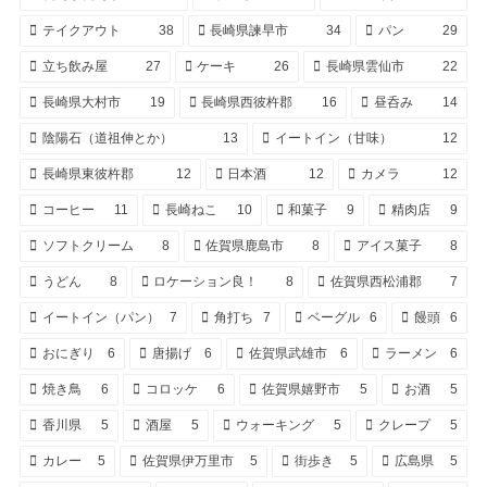
テイクアウト
38
長崎県諫早市
34
パン
29
立ち飲み屋
27
ケーキ
26
長崎県雲仙市
22
長崎県大村市
19
長崎県西彼杵郡
16
昼呑み
14
陰陽石（道祖伸とか）
13
イートイン（甘味）
12
長崎県東彼杵郡
12
日本酒
12
カメラ
12
コーヒー
11
長崎ねこ
10
和菓子
9
精肉店
9
ソフトクリーム
8
佐賀県鹿島市
8
アイス菓子
8
うどん
8
ロケーション良！
8
佐賀県西松浦郡
7
イートイン（パン）
7
角打ち
7
ベーグル
6
饅頭
6
おにぎり
6
唐揚げ
6
佐賀県武雄市
6
ラーメン
6
焼き鳥
6
コロッケ
6
佐賀県嬉野市
5
お酒
5
香川県
5
酒屋
5
ウォーキング
5
クレープ
5
カレー
5
佐賀県伊万里市
5
街歩き
5
広島県
5