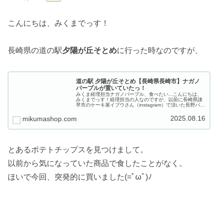
こんにちは、みくまでっす！
長崎県の道の駅
夕陽が丘そとめ
に行った時なのですが、
道の駅 夕陽が丘そとめ【長崎県長崎市】ナガノ
パープルが置いていたっ！
みくま経理担当ナガノパープル、食べたい...こんにちは、
みくまでっす！経理担当の人なのですが、以前に長崎県諌
早市のケーキ屋イブウさん（instagram）で頂いた長野パー
プルのタルト。その上に乗っかっていたナガノパープルが
大好物になりました...
2025.08.16
mikumashop.com
とあるポテトチップスを見つけまして。
以前から気になっていた商品で食したことがなく。
ほいで今回、突発的に買いました(=ﾟωﾟ)ﾉ