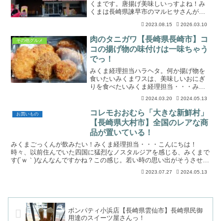
くまです。唐揚げ美味しいっすよね！み
くまは長崎県諫早市のマルヒサさんが好
きで、よく買いに行きます。県外まで唐
2023.08.15
2026.03.10
揚げを買いに行く機会は中々ないのです
が、佐賀県の有田町を通る場合は必ず訪
肉のタニガワ【長崎県長崎市】コ
その他グルメ
れる場所があります。肉質...
コの揚げ物の味付けは一味ちゃう
でっ！
みくま経理担当ハラヘタ。何か揚げ物を
食いたいみくまワスは、美味しいおにぎ
りを食べたいみくま経理担当・・・みく
ま・・・こんにちは、みくまでっす！今
2024.03.20
2024.05.13
回は美味しいコロッケやメンチカツを求
めて、以前から気になっていた精肉店さ
コレモおおむら「大きな新鮮村」
お買いもの
んに行きました(*'ω'...
【長崎県大村市】全国のレアな商
品が置いている！
みくまごっくんが飲みたい！みくま経理担当・・・こんにちは！
時々、以前住んでいた四国に猛烈なノスタルジアを感じる、みくまで
す(´ｗ｀)なんなんですかね？この感じ。若い時の思い出がそうさせる
のでしょうか・・・そんな四国を思い起こさせる飲み物が地...
2023.07.27
2024.05.13
ボンパティ小浜店【長崎県雲仙市】長崎県民御
用達のスイーツ屋さんっ！