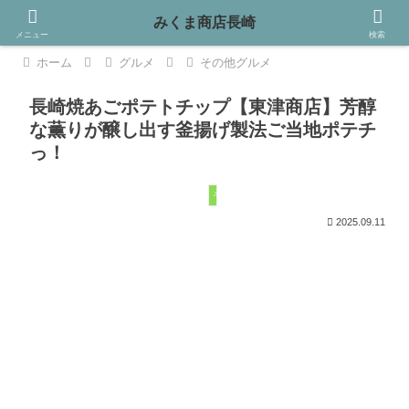
みくま商店長崎
メニュー
検索
ホーム
グルメ
その他グルメ
長崎焼あごポテトチップ【東津商店】芳醇
な薫りが醸し出す釜揚げ製法ご当地ポテチ
っ！
その他グルメ
2025.09.11