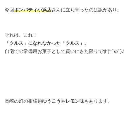
今回
ボンパティ小浜店
さんに立ち寄ったのは訳があり。
それは、これ！
「クルス」になれなかった「クルス」
。
自宅での常備用お菓子として買いにきた限りです(=ﾟωﾟ)ﾉ
長崎の幻の柑橘類
ゆうこう
や
レモン
味もあります。