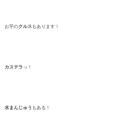
お芋の
クルス
もあります！
カステラ
っ！
水まんじゅう
もある！