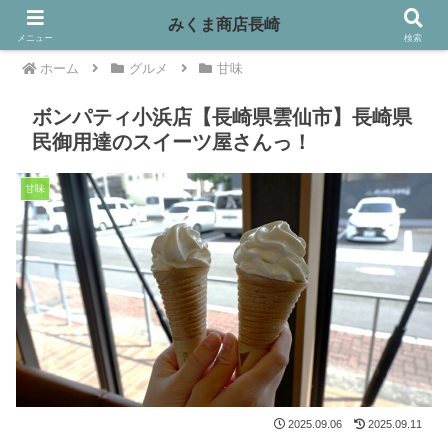
みくま商店長崎
メニュー
検索
ホーム
グルメ
甘味
ボンパティ小浜店【長崎県雲仙市】長崎県
民御用達のスイーツ屋さんっ！
甘味
2025.09.06
2025.09.11