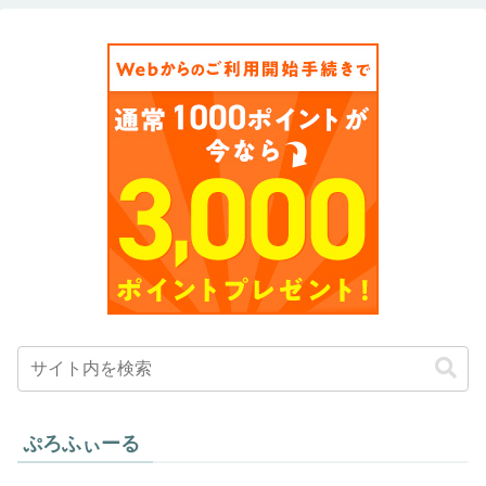
ぷろふぃーる