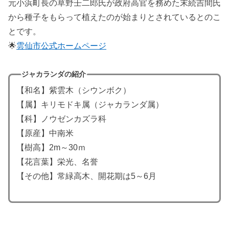
元小浜町長の草野壬二郎氏が政府高官を務めた末続吉間氏
から種子をもらって植えたのが始まりとされているとのこ
とです。
🌟
雲仙市公式ホームページ
ジャカランダ
の紹介
【和名】紫雲木（シウンボク）
【属】キリモドキ属（ジャカランダ属）
【科】ノウゼンカズラ科
【原産】中南米
【樹高】2m～30ｍ
【花言葉】栄光、名誉
【その他】常緑高木、開花期は5～6月