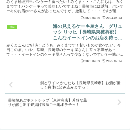
みくま経理担当パンケーキ食べたい！みくま・・・こんにちは、みく
まです！パンケーキって美味しいですよね！長崎市には以前、パンケ
ーキのお店gramさんがあったんですが、撤退して・・・ですが近場
（？）にはとっても美味しいパンケーキのお店があるんで...
2023.04.30
2024.05.13
海の見えるケーキ屋さん グリュ
甘味
ック リッヒ【長崎県東彼杵郡】
こんなイートインのお店を待って
いました！
みくまこんにちHA！どうも、みくまです！甘いものが食べたい、今
日この頃。いや、常時。長崎県のケーキ屋さんに常々不満があっ
て・・・イートインのケーキ屋さんって少なくないですか？平地が少
ない長崎ならでは土地問題がありますが、ドライブをしたらイー...
2023.04.09
2025.09.14
燗とワイン かむたち【長崎県長崎市】お酒が優
しく身体に染み込みますっ！
長崎焼あごポテトチップ【東津商店】芳醇な薫
りが醸し出す釜揚げ製法ご当地ポテチっ！