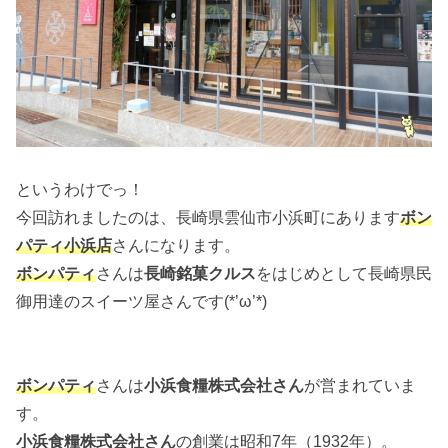
というわけでっ！
今回訪れましたのは、長崎県雲仙市小浜町にあります
ボン
パティ小浜店
さんになります。
ボンパティ
さんは
長崎銘菓クルス
をはじめとして長崎県民
御用達のスイーツ屋さんです(*’ω’*)
ボンパティ
さんは
小浜食糧株式会社さん
が営まれていま
す。
小浜食糧株式会社さん
の創業は昭和7年（1932年）。