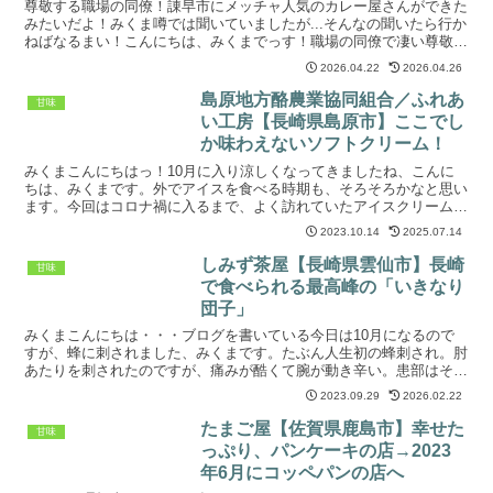
目っ！
尊敬する職場の同僚！諌早市にメッチャ人気のカレー屋さんができた
みたいだよ！みくま噂では聞いていましたが...そんなの聞いたら行か
ねばなるまい！こんにちは、みくまでっす！職場の同僚で凄い尊敬し
ている方がいるのですが、あの人気のカレー屋さんが凄...
2026.04.22
2026.04.26
島原地方酪農業協同組合／ふれあ
甘味
い工房【長崎県島原市】ここでし
か味わえないソフトクリーム！
みくまこんにちはっ！10月に入り涼しくなってきましたね、こんに
ちは、みくまです。外でアイスを食べる時期も、そろそろかなと思い
ます。今回はコロナ禍に入るまで、よく訪れていたアイスクリーム店
に行ってきました。約５年ぶりでしょうか('Д')島原の...
2023.10.14
2025.07.14
しみず茶屋【長崎県雲仙市】長崎
甘味
で食べられる最高峰の「いきなり
団子」
みくまこんにちは・・・ブログを書いている今日は10月になるので
すが、蜂に刺されました、みくまです。たぶん人生初の蜂刺され。肘
あたりを刺されたのですが、痛みが酷くて腕が動き辛い。患部はそこ
まで腫れていないのですが、メッチャ熱い。みくまはアレル...
2023.09.29
2026.02.22
たまご屋【佐賀県鹿島市】幸せた
甘味
っぷり、パンケーキの店→2023
年6月にコッペパンの店へ