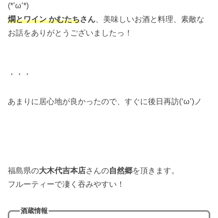
(*’ω’*)
燗とワイン かむたち
さん
、美味しいお酒と料理、素敵な
お話をありがとうございましたっ！
・・・
あまりに居心地が良かったので、すぐに後日再訪(‘ω’)ノ
福島県の
大木代吉本店
さんの
自然郷
を頂きます。
フルーティーで凄く吞みやすい！
酒蔵情報