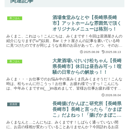
関連記事
酒場食堂みなとや【長崎県長崎
夜ごはん
市】アットホームな雰囲気で頂く
オリジナルメニューは格別っ！
みくまこ、これはっ！こんにちは、みくまです！今回は居酒屋さんの
紹介になります(*'ω'*)以前、Bar ミナト屋さんの記事を書いている時
に見つけたのですが同じような名前のお店があって。かつ、そのお店
のホームページを見てたら私が大好きな銘柄の...
2025.08.09
2025.08.13
大衆酒場いけいけ松ちゃん【長崎
夜ごはん
県長崎市】休日は昼呑み可っ！喧
騒の日常からの解放っ！！
みくま・・・お仕事でのお悩み中の某みくま氏みくまそうだ！こんな
時は、松ちゃんに行こうっ！お仕事、お疲れ様でっすっ！こんにち
は、中年みくまですm(_ _)m改めまして、皆様お仕事お疲れ様です
m(_ _)mm(_ _)m働いていると、色々とあり...
2026.06.04
長崎揚げかんぼこ研究所【長崎県
居酒屋
長崎市】長崎と言ったら「かまぼ
こ」だよねっ！「揚げかまぼこ」
のアテ吞みは最高だよねっ！
みくまなんと...こんにちは、みくまです！しばらく通っていない間
に、お店の様相が変わっていることありませんか？今回訪れるお店