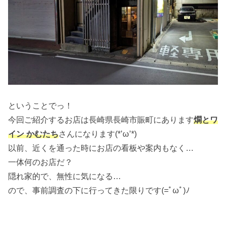
ということでっ！
今回ご紹介するお店は長崎県長崎市賑町にあります
燗とワ
イン かむたち
さんになります(*’ω’*)
以前、近くを通った時にお店の看板や案内もなく…
一体何のお店だ？
隠れ家的で、無性に気になる…
ので、事前調査の下に行ってきた限りです(=ﾟωﾟ)ﾉ