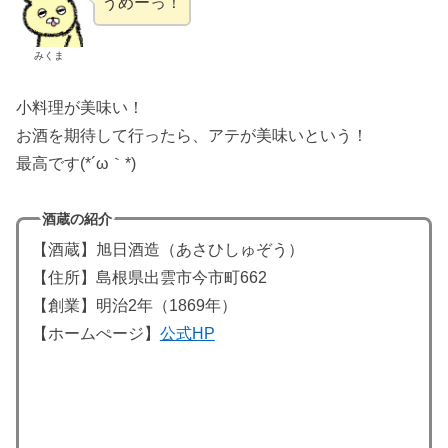
うめーっ！
みくま
小料理が美味い！
お酒を期待して行ったら、アテが美味いという！
最高です(*´ω｀*)
酒蔵の紹介
【酒蔵】旭日酒造（あさひしゅぞう）
【住所】島根県出雲市今市町662
【創業】明治2年（1869年）
【ホームぺージ】
公式HP