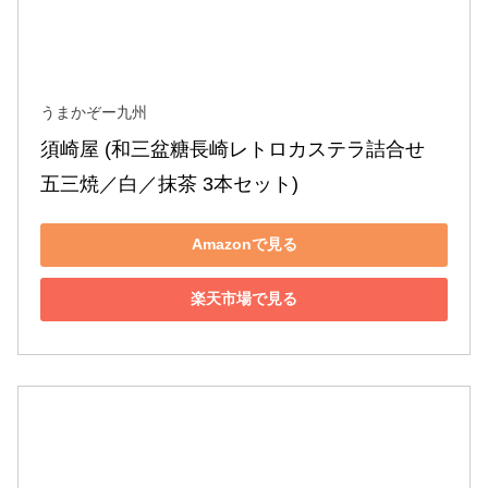
うまかぞー九州
須崎屋 (和三盆糖長崎レトロカステラ詰合せ 
五三焼／白／抹茶 3本セット)
Amazonで見る
楽天市場で見る