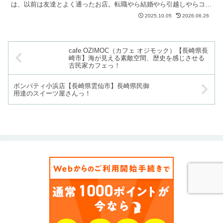
は、以前は友達とよく通ったお店。転職やら結婚やら引越しやらコロ
ナ禍やら。それぞれのライフステージの変化でかつての友達...
2025.10.05
2026.06.26
cafe OZIMOC（カフェ オジモック）【長崎県長
崎市】海が見える素敵空間、歴史を感じさせる
古民家カフェっ！
ボンパティ小浜店【長崎県雲仙市】長崎県民御
用達のスイーツ屋さんっ！