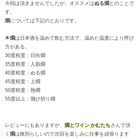
今回は頂きませんでしたが、オススメは
ぬる燗
とのことで
す。
燗
については下記のとおりです。
🌟
燗
は日本酒を温めて飲む方法で、温めた温度により呼び
方がある。
30度程度：日向燗
35度程度：人肌燗
40度程度：ぬる燗
45度程度：上燗
50度程度：熱燗
55度以上：飛び切り燗
レビューにもありますが、
燗とワイン かむたち
さんで頂
く
燗
は格別らしいので次回を楽しみに仕事を頑張ります