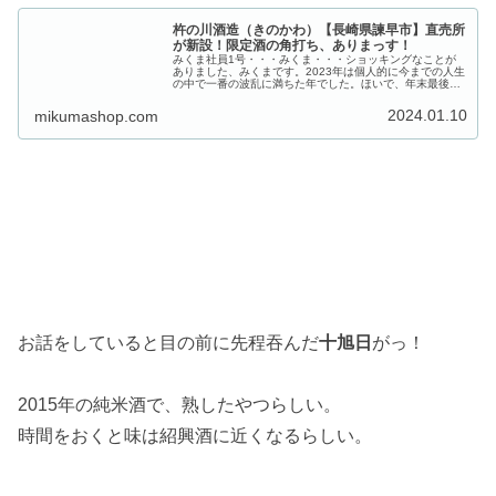
杵の川酒造（きのかわ）【長崎県諫早市】直売所
が新設！限定酒の角打ち、ありまっす！
みくま社員1号・・・みくま・・・ショッキングなことが
ありました、みくまです。2023年は個人的に今までの人生
の中で一番の波乱に満ちた年でした。ほいで、年末最後に
強烈なボディーブローをくらいまして...何か嫌な物事って
立て続けに起こりますよね...
2024.01.10
mikumashop.com
お話をしていると目の前に先程吞んだ
十旭日
がっ！
2015年の純米酒で、熟したやつらしい。
時間をおくと味は紹興酒に近くなるらしい。