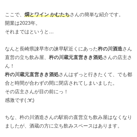
ここで、
燗とワイン かむたち
さんの簡単な紹介です。
開業は2023年。
それまではというと…
なんと長崎県諌早市の諫早駅近くにあった
杵の川酒造
さん
直営の立ち飲み屋、
杵の川蔵元直営きき酒処
さんの店主さ
ん！
杵の川蔵元直営きき酒処
さんはずっと行きたくて、でも都
合と時間が合わずの間に閉店されてしまいました。
その店主さんが目の前にっ！
感激です( ;∀;)
ちな、杵の川酒造さんの駅前の直営立ち飲み屋はなくなり
ましたが、酒蔵の方に立ち飲みスペースはあります。