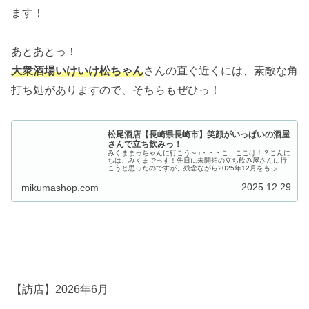
ます！
あとあとっ！
大衆酒場いけいけ松ちゃん
さんの直ぐ近くには、素敵な角
打ち処がありますので、そちらもぜひっ！
松尾酒店【長崎県長崎市】笑顔がいっぱいの酒屋
さんで立ち飲みっ！
みくままっちゃんに行こう～♪・・・こ、ここは！？こんに
ちは、みくまでっす！先日に未開拓の立ち飲み屋さんに行
こうと思ったのですが、残念ながら2025年12月をもって
閉店。いつか行こうと思っていたお店が閉店するパター
ン。思ったが吉日ではないです…
2025.12.29
mikumashop.com
【訪店】2026年6月