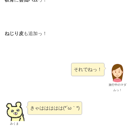
ねじり皮
も追加っ！
それでねっ！
旅行中のマダ
ムっ！
きゃははははは(*´ω｀*)
みくま