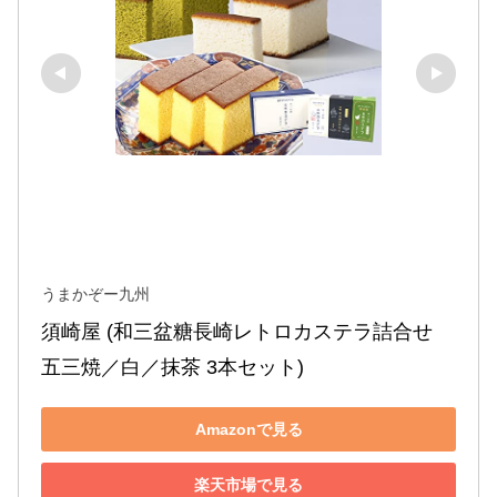
うまかぞー九州
須崎屋 (和三盆糖長崎レトロカステラ詰合せ 
五三焼／白／抹茶 3本セット)
Amazonで見る
楽天市場で見る