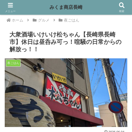
みくま商店長崎
メニュー
検索
ホーム
グルメ
夜ごはん
大衆酒場いけいけ松ちゃん【長崎県長崎
市】休日は昼呑み可っ！喧騒の日常からの
解放っ！！
夜ごはん