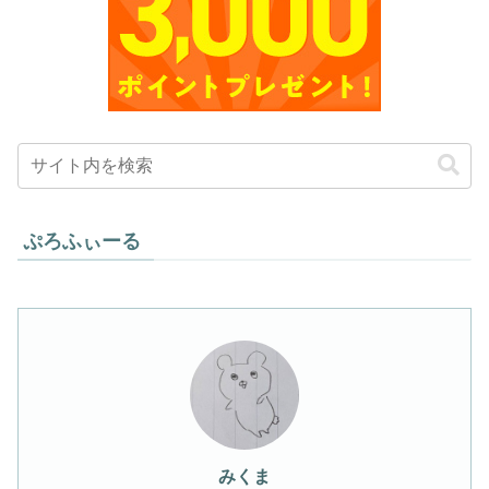
ぷろふぃーる
みくま