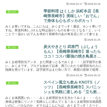
いで経理担当の人は生粋の長崎市民。町中華を時々摂...
2026.02.17
2026.03.18
季節料理 はくしか 浜町本店【長
夜ごはん
崎県長崎市】美味しい「おでん」
で身体も心もポッカポカっ！
みくま寒いですね...こんにちは、みくまでっす！最近、ホント寒いで
すね。寒波到来(-_-)そんな時は温かいものを食べたくなる！と、いう
ことで！温かいおでんを求めて長崎市のあの有名店に行って参りまし
た(*'ω'*)長崎市で「おでん」と言えば、...
2026.01.25
炭火やきとり 武将門（ぶしょう
夜ごはん
もん）【長崎県長崎市】迷ったら
ココ！コスパ最強の焼き鳥屋さ
ん！
みくま経理担当アンタ、また間違っとるでみくま・・・誤字脱字が多
い、みくまです。ブログを始めて以来、再三にわたり経理担当の人に
指摘を受けています。誤字脱字はまだ良い方で、称賛の意味で使用し
た言葉が受け取り次第で批判的ニュアンスになってしまうよ...
2024.02.29
2024.05.15
スペイン風立ち飲み KNOTS（ノ
夜ごはん
ッツ）【長崎県長崎市】スパニッ
シュを気軽に楽しめる「立ち飲
み」屋さん！
みくま体調悪いわ・・・みくま経理担当大丈夫か？みくま・・・心と
身体は密接にリンク！気晴らしに吞んでくる！みくま経理担当体調悪
いのに...バカなのか、オマエはこんにちは、みくまでっす！スペイン