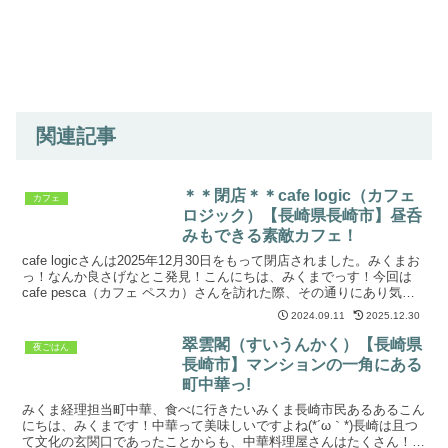
関連記事
＊＊閉店＊＊cafe logic（カフェ
カフェ
ロジック）【長崎県長崎市】昼呑
みもできる素敵カフェ！
cafe logicさんは2025年12月30日をもって閉店されました。みくまお
っ！なんか良さげなとこ発見！こんにちは、みくまでっす！今回は
cafe pesca（カフェ ペスカ）さんを訪れた際、その通りにあり気に
なっていた素敵なお店を紹介し...
2024.09.11
2025.12.30
翠雲閣（すいうんかく）【長崎県
夜ごはん
長崎市】マンションの一角にある
町中華っ!
みくま経理担当町中華、食べに行きたいみくま長崎市民あるあるこん
にちは、みくまです！中華って美味しいですよね(*´ω｀*)長崎は且つ
て文化の玄関口であったことからも、中華料理屋さんはたくさん！ほ