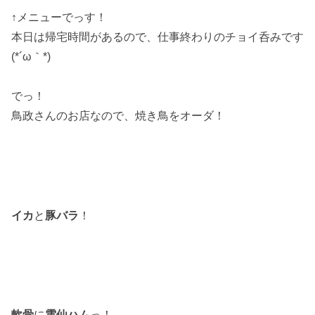
↑メニューでっす！
本日は帰宅時間があるので、仕事終わりのチョイ呑みです
(*´ω｀*)
でっ！
鳥政さんのお店なので、焼き鳥をオーダ！
イカ
と
豚バラ
！
軟骨
に
雲仙ハム
っ！