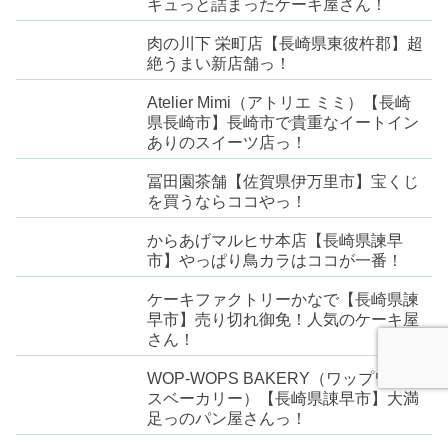
ギュっと詰まったケーキ屋さん！
肉の川下 栄町店【長崎県東彼杵郡】超
絶うまい新店舗っ！
Atelier Mimi（アトリエ ミミ）【長崎
県長崎市】長崎市で貴重なイートイン
ありのスイーツ店っ！
冨田園茶舗【佐賀県伊万里市】宝くじ
を買うならココやっ！
からあげマルヒサ本店【長崎県諫早
市】やっぱり鳥カラはココが一番！
ケーキファクトリーかなで【長崎県諫
早市】売り切れ御免！人気のケーキ屋
さん！
WOP-WOPS BAKERY（ワップワップ
スベーカリー）【長崎県諌早市】大満
足っのパン屋さんっ！