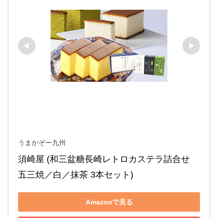
うまかぞー九州
須崎屋 (和三盆糖長崎レトロカステラ詰合せ 
五三焼／白／抹茶 3本セット)
Amazonで見る