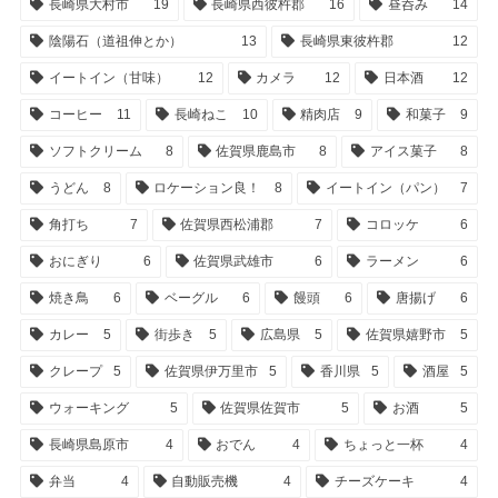
長崎県大村市
19
長崎県西彼杵郡
16
昼呑み
14
陰陽石（道祖伸とか）
13
長崎県東彼杵郡
12
イートイン（甘味）
12
カメラ
12
日本酒
12
コーヒー
11
長崎ねこ
10
精肉店
9
和菓子
9
ソフトクリーム
8
佐賀県鹿島市
8
アイス菓子
8
うどん
8
ロケーション良！
8
イートイン（パン）
7
角打ち
7
佐賀県西松浦郡
7
コロッケ
6
おにぎり
6
佐賀県武雄市
6
ラーメン
6
焼き鳥
6
ベーグル
6
饅頭
6
唐揚げ
6
カレー
5
街歩き
5
広島県
5
佐賀県嬉野市
5
クレープ
5
佐賀県伊万里市
5
香川県
5
酒屋
5
ウォーキング
5
佐賀県佐賀市
5
お酒
5
長崎県島原市
4
おでん
4
ちょっと一杯
4
弁当
4
自動販売機
4
チーズケーキ
4