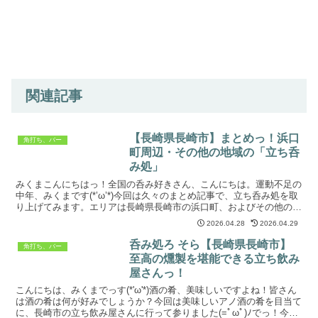
関連記事
【長崎県長崎市】まとめっ！浜口
角打ち、バー
町周辺・その他の地域の「立ち呑
み処」
みくまこんにちはっ！全国の呑み好きさん、こんにちは。運動不足の
中年、みくまです(*’ω’*)今回は久々のまとめ記事で、立ち呑み処を取
り上げてみます。エリアは長崎県長崎市の浜口町、およびその他の地
域です。記事内容は随時更新していきます(*’ω...
2026.04.28
2026.04.29
呑み処ろ そら【長崎県長崎市】
角打ち、バー
至高の燻製を堪能できる立ち飲み
屋さんっ！
こんにちは、みくまでっす(*'ω'*)酒の肴、美味しいですよね！皆さん
は酒の肴は何が好みでしょうか？今回は美味しいアノ酒の肴を目当て
に、長崎市の立ち飲み屋さんに行って参りました(=ﾟωﾟ)ﾉでっ！今回