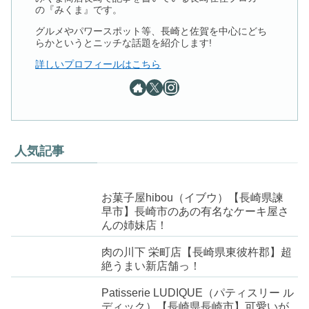
の『みくま』です。
グルメやパワースポット等、長崎と佐賀を中心にどち
らかというとニッチな話題を紹介します!
詳しいプロフィールはこちら
人気記事
お菓子屋hibou（イブウ）【長崎県諫
早市】長崎市のあの有名なケーキ屋さ
んの姉妹店！
肉の川下 栄町店【長崎県東彼杵郡】超
絶うまい新店舗っ！
Patisserie LUDIQUE（パティスリー ル
ディック）【長崎県長崎市】可愛いが