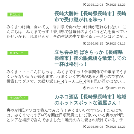
訪れましたのが、長崎県長崎市中町にありま...
2025.12.03
2025.12.29
長崎大勝軒【長崎県長崎市】長崎
夜ごはん
市で受け継がれる味っ！
みくまつけ麺、食いてぇ...香川県で食べたつけ麺が忘れられない...こ
んにちは、みくまでっす！香川県では毎日のようにうどんを食べてい
たせいかもしれませんが、その生活の中で食べるラーメンはとにかく
美味しく感じました。特につけ麺。思い出を美化し...
2026.03.15
2026.03.16
立ち吞み処 ばさらっか【長崎県
角打ち、バー
長崎市】夜の眼鏡橋を散策しての
一杯は格別っ！
みくま・・・こんにちっは、みくまですっ！仕事関係での事案でうま
くいかない日々が続きます...うまくいく方法があると思うのですが、
模索してダメで、の繰り返し(-_-)う～ん...(-_-)何も思い浮かばないの
で、そんな時は気分転換に夜の散歩と...
2025.11.24
2025.12.29
カネコ酒店【長崎県長崎市】地域
その他グルメ
のホットスポットな酒屋さん！
爽やかN氏アソコで呑んでみよう！みくまいいですねっ！こんにち
は、みくまでっす(*'ω'*)今回は日頃懇意にして頂いている爽やかN氏
とレアな場所で呑んできました！地元の方に愛され続けている、子供
にも大人にも評判のホットスポットです(=ﾟωﾟ)...
2025.06.08
2025.12.29