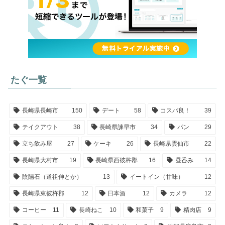
たぐ一覧
長崎県長崎市
150
デート
58
コスパ良！
39
テイクアウト
38
長崎県諫早市
34
パン
29
立ち飲み屋
27
ケーキ
26
長崎県雲仙市
22
長崎県大村市
19
長崎県西彼杵郡
16
昼呑み
14
陰陽石（道祖伸とか）
13
イートイン（甘味）
12
長崎県東彼杵郡
12
日本酒
12
カメラ
12
コーヒー
11
長崎ねこ
10
和菓子
9
精肉店
9