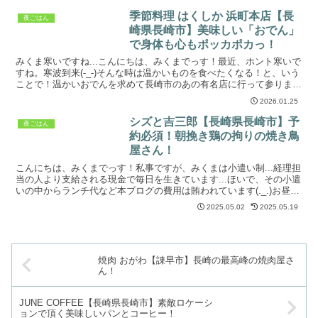
季節料理 はくしか 浜町本店【長
夜ごはん
崎県長崎市】美味しい「おでん」
で身体も心もポッカポカっ！
みくま寒いですね...こんにちは、みくまでっす！最近、ホント寒いで
すね。寒波到来(-_-)そんな時は温かいものを食べたくなる！と、いう
ことで！温かいおでんを求めて長崎市のあの有名店に行って参りまし
た(*'ω'*)長崎市で「おでん」と言えば、...
2026.01.25
シズと吉三郎【長崎県長崎市】予
夜ごはん
約必須！朝挽き鶏の拘りの焼き鳥
屋さん！
こんにちは、みくまでっす！私事ですが、みくまは小遣い制...経理担
当の人より支給される現金で毎日を生きています...ほいで、その小遣
いの中からランチ代など本ブログの費用は賄われています(._.)お昼時
間帯にお食事をすると経理担当の人の分も出...
2025.05.02
2025.05.19
焼肉 おがわ【諌早市】長崎の最高峰の焼肉屋さ
ん！
JUNE COFFEE【長崎県長崎市】素敵ロケーシ
ョンで頂く美味しいパンとコーヒー！