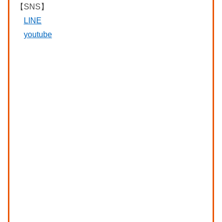
【SNS】
LINE
youtube