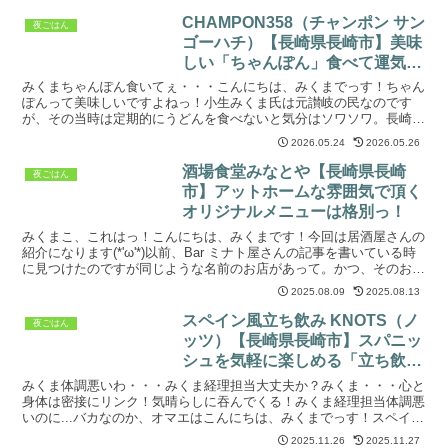
CHAMPON358（チャンポン サン
夜ごはん
ゴーハチ）【長崎県長崎市】美味
しい「ちゃんぽん」食べて運気
UPっ！
みくまちゃんぽん食いてぇ・・・こんにちは、みくまでっす！ちゃん
ぽんって美味しいですよねっ！小生みくま氏は元讃岐の民なのです
が、その当時は定期的にうどんを食べないと気分はソワソワ。長崎に
帰ってきてからは...ちゃんぽんを食いてぇ！って、時々な...
2026.05.24
2026.05.26
酒場食堂みなとや【長崎県長崎
夜ごはん
市】アットホームな雰囲気で頂く
オリジナルメニューは格別っ！
みくまこ、これはっ！こんにちは、みくまです！今回は居酒屋さんの
紹介になります(*'ω'*)以前、Bar ミナト屋さんの記事を書いている時
に見つけたのですが同じような名前のお店があって。かつ、そのお店
のホームページを見てたら私が大好きな銘柄の...
2025.08.09
2025.08.13
スペイン風立ち飲み KNOTS（ノ
夜ごはん
ッツ）【長崎県長崎市】スパニッ
シュを気軽に楽しめる「立ち飲
み」屋さん！
みくま体調悪いわ・・・みくま経理担当大丈夫か？みくま・・・心と
身体は密接にリンク！気晴らしに吞んでくる！みくま経理担当体調悪
いのに...バカなのか、オマエはこんにちは、みくまでっす！スペイン
料理って美味しいですよね！アヒージョとか、黒豚の生...
2025.11.26
2025.11.27