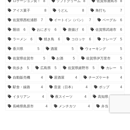
ロケーション良！
8
ソフトクリーム
8
佐賀県鹿島市
8
アイス菓子
8
うどん
8
角打ち
7
佐賀県西松浦郡
7
イートイン（パン）
7
ベーグル
6
饅頭
6
おにぎり
6
唐揚げ
6
佐賀県武雄市
6
ラーメン
6
焼き鳥
6
コロッケ
6
クレープ
5
香川県
5
酒屋
5
ウォーキング
5
佐賀県佐賀市
5
お酒
5
佐賀県伊万里市
5
街歩き
5
広島県
5
佐賀県嬉野市
5
カレー
5
自動販売機
4
居酒屋
4
チーズケーキ
4
駅舎・線路
4
音楽（日本）
4
ポップ
4
イタリアン
4
夜スイーツ
4
高知県
4
長崎県島原市
4
メンチカツ
4
弁当
4