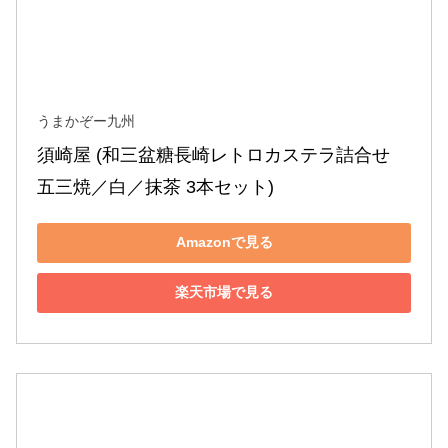
うまかぞー九州
須崎屋 (和三盆糖長崎レトロカステラ詰合せ 
五三焼／白／抹茶 3本セット)
Amazonで見る
楽天市場で見る