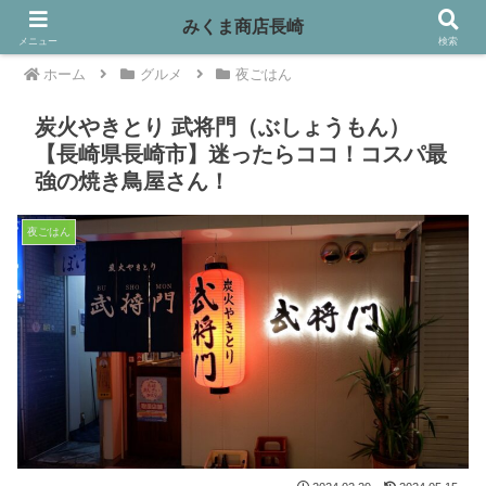
みくま商店長崎
メニュー
検索
ホーム
グルメ
夜ごはん
炭火やきとり 武将門（ぶしょうもん）
【長崎県長崎市】迷ったらココ！コスパ最
強の焼き鳥屋さん！
夜ごはん