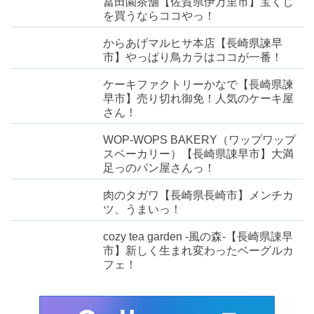
冨田園茶舗【佐賀県伊万里市】宝くじ
を買うならココやっ！
からあげマルヒサ本店【長崎県諫早
市】やっぱり鳥カラはココが一番！
ケーキファクトリーかなで【長崎県諫
早市】売り切れ御免！人気のケーキ屋
さん！
WOP-WOPS BAKERY（ワップワップ
スベーカリー）【長崎県諌早市】大満
足っのパン屋さんっ！
肉のタガワ【長崎県長崎市】メンチカ
ツ、うまいっ！
cozy tea garden -風の森-【長崎県諌早
市】新しく生まれ変わったベーグルカ
フェ！