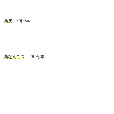
鳥皮
80円/本
鳥なんこつ
130円/本