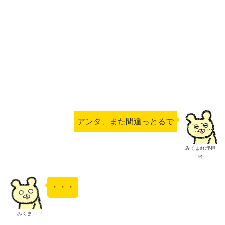
アンタ、また間違っとるで
みくま経理担
当
・・・
みくま