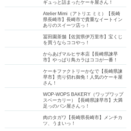
ギュっと詰まったケーキ屋さん！
Atelier Mimi（アトリエ ミミ）【長崎
県長崎市】長崎市で貴重なイートイン
ありのスイーツ店っ！
冨田園茶舗【佐賀県伊万里市】宝くじ
を買うならココやっ！
からあげマルヒサ本店【長崎県諫早
市】やっぱり鳥カラはココが一番！
ケーキファクトリーかなで【長崎県諫
早市】売り切れ御免！人気のケーキ屋
さん！
WOP-WOPS BAKERY（ワップワップ
スベーカリー）【長崎県諌早市】大満
足っのパン屋さんっ！
肉のタガワ【長崎県長崎市】メンチカ
ツ、うまいっ！