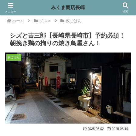
みくま商店長崎
メニュー
検索
ホーム
グルメ
夜ごはん
シズと吉三郎【長崎県長崎市】予約必須！
朝挽き鶏の拘りの焼き鳥屋さん！
夜ごはん
2025.05.02
2025.05.19