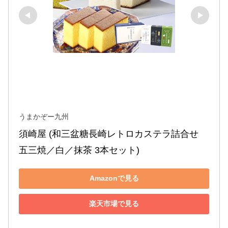
うまかぞー九州
須崎屋 (和三盆糖長崎レトロカステラ詰合せ 
五三焼／白／抹茶 3本セット)
Amazonで見る
楽天市場で見る