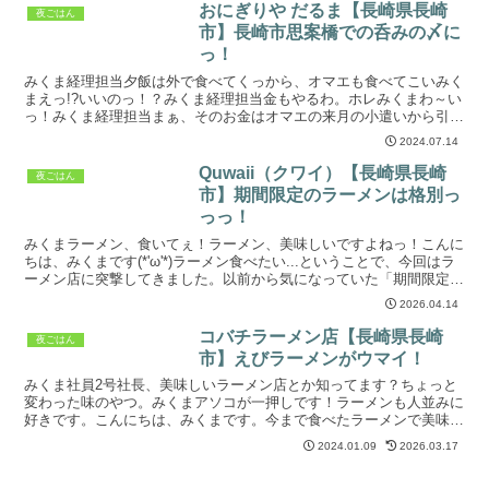
おにぎりや だるま【長崎県長崎
夜ごはん
市】長崎市思案橋での呑みの〆に
っ！
みくま経理担当夕飯は外で食べてくっから、オマエも食べてこいみく
まえっ!?いいのっ！？みくま経理担当金もやるわ。ホレみくまわ～い
っ！みくま経理担当まぁ、そのお金はオマエの来月の小遣いから引く
けどなみくまえ・・・？こんにちは、みくまでっす！今回...
2024.07.14
Quwaii（クワイ）【長崎県長崎
夜ごはん
市】期間限定のラーメンは格別っ
っっ！
みくまラーメン、食いてぇ！ラーメン、美味しいですよねっ！こんに
ちは、みくまです(*'ω'*)ラーメン食べたい...ということで、今回はラ
ーメン店に突撃してきました。以前から気になっていた「期間限定」
の特別なラーメンの実食でっす！訪れましたの...
2026.04.14
コバチラーメン店【長崎県長崎
夜ごはん
市】えびラーメンがウマイ！
みくま社員2号社長、美味しいラーメン店とか知ってます？ちょっと
変わった味のやつ。みくまアソコが一押しです！ラーメンも人並みに
好きです。こんにちは、みくまです。今まで食べたラーメンで美味し
かったのは、やっぱり博多で食べた豚骨ラーメン。次点では...
2024.01.09
2026.03.17