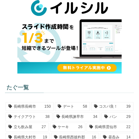
たぐ一覧
長崎県長崎市
150
デート
58
コスパ良！
39
テイクアウト
38
長崎県諫早市
34
パン
29
立ち飲み屋
27
ケーキ
26
長崎県雲仙市
22
長崎県大村市
19
長崎県西彼杵郡
16
昼呑み
14