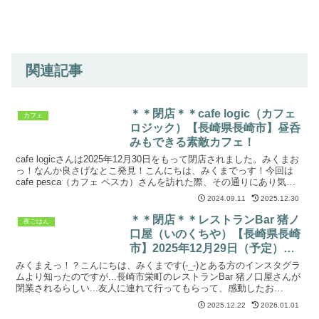
関連記事
＊＊閉店＊＊cafe logic（カフェ
カフェ
ロジック）【長崎県長崎市】昼呑
みもできる素敵カフェ！
cafe logicさんは2025年12月30日をもって閉店されました。みくまお
っ！なんか良さげなとこ発見！こんにちは、みくまでっす！今回は
cafe pesca（カフェ ペスカ）さんを訪れた際、その通りにあり気に
なっていた素敵なお店を紹介し...
2024.09.11
2025.12.30
＊＊閉店＊＊レストランBar 猪ノ
夜ごはん
口屋（いのくちや）【長崎県長崎
市】2025年12月29日（予定）ま
でっ！
みくまえっ！？こんにちは、みくまです(-_-)とある方のインスタグラ
ムより知ったのですが...長崎市栄町のレストランBar 猪ノ口屋さんが
閉業されるらしい...友人に連れて行ってもらって、感動したお
店...・・・と、いうことで！いてもたって...
2025.12.22
2026.01.01