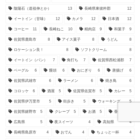
陰陽石（道祖伸とか）
13
長崎県東彼杵郡
12
イートイン（甘味）
12
カメラ
12
日本酒
12
コーヒー
11
長崎ねこ
10
精肉店
9
和菓子
9
佐賀県鹿島市
8
アイス菓子
8
うどん
8
ロケーション良！
8
ソフトクリーム
8
イートイン（パン）
7
角打ち
7
佐賀県西松浦郡
7
ベーグル
6
饅頭
6
おにぎり
6
唐揚げ
6
佐賀県武雄市
6
ラーメン
6
焼き鳥
6
コロッケ
6
酒屋
5
佐賀県佐賀市
5
カレー
5
佐賀県伊万里市
5
街歩き
5
ウォーキング
5
佐賀県嬉野市
5
クレープ
5
お酒
5
香川県
5
広島県
5
夜スイーツ
4
高知県
4
長崎県島原市
4
おでん
4
ちょっと一杯
4