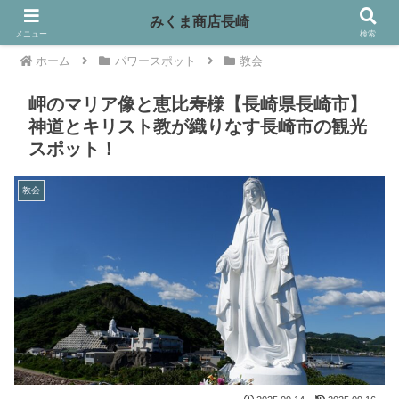
みくま商店長崎
メニュー
検索
ホーム
パワースポット
教会
岬のマリア像と恵比寿様【長崎県長崎市】
神道とキリスト教が織りなす長崎市の観光
スポット！
教会