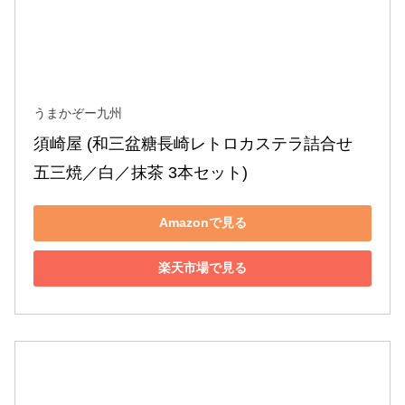
うまかぞー九州
須崎屋 (和三盆糖長崎レトロカステラ詰合せ 
五三焼／白／抹茶 3本セット)
Amazonで見る
楽天市場で見る