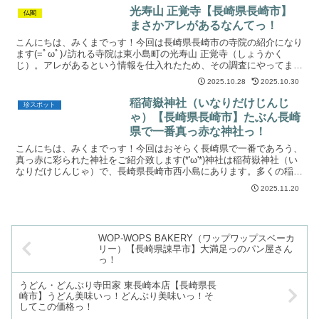
光寿山 正覚寺【長崎県長崎市】
仏閣
まさかアレがあるなんてっ！
こんにちは、みくまでっす！今回は長崎県長崎市の寺院の紹介になり
ます(=ﾟωﾟ)ﾉ訪れる寺院は東小島町の光寿山 正覚寺（しょうかく
じ）。アレがあるという情報を仕入れたため、その調査にやってまい
りました(>_<)↑場所はココ。住所：長崎県長崎市...
2025.10.28
2025.10.30
稲荷嶽神社（いなりだけじんじ
珍スポット
ゃ）【長崎県長崎市】たぶん長崎
県で一番真っ赤な神社っ！
こんにちは、みくまでっす！今回はおそらく長崎県で一番であろう、
真っ赤に彩られた神社をご紹介致します(*'ω'*)神社は稲荷嶽神社（い
なりだけじんじゃ）で、長崎県長崎市西小島にあります。多くの稲荷
神社は鳥居など赤く彩られていますが、群を抜いて...
2025.11.20
WOP-WOPS BAKERY（ワップワップスベーカ
リー）【長崎県諌早市】大満足っのパン屋さん
っ！
うどん・どんぶり寺田家 東長崎本店【長崎県長
崎市】うどん美味いっ！どんぶり美味いっ！そ
してこの価格っ！