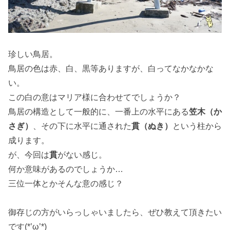
珍しい鳥居。
鳥居の色は赤、白、黒等ありますが、白ってなかなかな
い。
この白の意はマリア様に合わせてでしょうか？
鳥居の構造として一般的に、一番上の水平にある
笠木（か
さぎ）
、その下に水平に通された
貫（ぬき）
という柱から
成ります。
が、今回は
貫
がない感じ。
何か意味があるのでしょうか…
三位一体とかそんな意の感じ？
御存じの方がいらっしゃいましたら、ぜひ教えて頂きたい
です(*’ω’*)