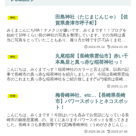
田島神社（たじまじんじゃ）【佐
神社
賀県唐津市呼子町】
みくまこんにちHA！ナメクジが嫌いです、みくまです！！ブログを
始めて10年くらい前の神社の写真を整理しています。その当時は適
当に写真をとっていたこともあり、撮り方が雑です(T-T)みくま社員1
号今回はどこですか？みくま佐賀県唐津市呼子の田島...
2023.05.14
2024.01.29
丸尾稲荷【長崎県雲仙市】赤い千
神社
本鳥居と真っ赤な稲荷神社っ！
こんにちは、みくまでっす！稲荷神社のカラーと言えば朱。以前の記
事で長崎市の真っ赤な稲荷神社を紹介しましたが、今回は長崎県雲仙
市のこれまた真っ赤な稲荷神社をご紹介致します(*'ω'*)場所は長崎県
雲仙市国見町土黒。近くには百花代公園があります...
2025.11.25
梅香崎神社、etc…【長崎県長崎
巨樹
市】パワースポットとネコスポッ
ト！
こんにちは、みくまです！今回はいつも呑みでお世話になっている長
崎市の銅座思案橋...の、近くにありますパワースポットを巡ってきま
した。長崎ネコも多数目撃です('Д')梅香崎神社（うめがさきじんじ
ゃ）まず訪れたのは、梅香崎神社（うめがさきじん...
2025.06.26
2025.07.06