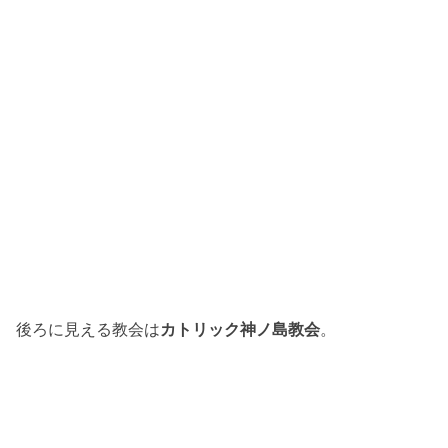
後ろに見える教会は
カトリック神ノ島教会
。