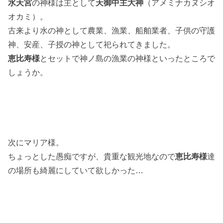
水天宮
の神様は主として
天御中主大神
（アメミナカヌシオ
オカミ）。
古来より水の神として農業、漁業、船舶業者、子供の守護
神、安産、子授の神として祀られてきました。
恵比寿様
とセットで神ノ島の漁業の神様といったところで
しょうか。
次にマリア様。
ちょっとした愚痴ですが、貴重な観光地なので
恵比寿様
達
の場所も綺麗にしていて欲しかった…