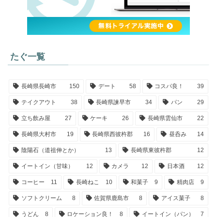
たぐ一覧
長崎県長崎市
150
デート
58
コスパ良！
39
テイクアウト
38
長崎県諫早市
34
パン
29
立ち飲み屋
27
ケーキ
26
長崎県雲仙市
22
長崎県大村市
19
長崎県西彼杵郡
16
昼呑み
14
陰陽石（道祖伸とか）
13
長崎県東彼杵郡
12
イートイン（甘味）
12
カメラ
12
日本酒
12
コーヒー
11
長崎ねこ
10
和菓子
9
精肉店
9
ソフトクリーム
8
佐賀県鹿島市
8
アイス菓子
8
うどん
8
ロケーション良！
8
イートイン（パン）
7