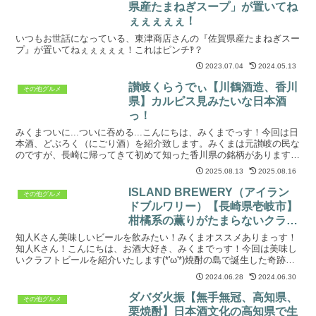
県産たまねぎスープ」が置いてね
ぇぇぇぇぇ！
いつもお世話になっている、東津商店さんの『佐賀県産たまねぎスー
プ』が置いてねぇぇぇぇぇ！これはピンチ‽？
2023.07.04
2024.05.13
讃岐くらうでぃ【川鶴酒造、香川
その他グルメ
県】カルピス見みたいな日本酒
っ！
みくまついに...ついに吞める...こんにちは、みくまでっす！今回は日
本酒、どぶろく（にごり酒）を紹介致します。みくまは元讃岐の民な
のですが、長崎に帰ってきて初めて知った香川県の銘柄があります。
ほいで以前より吞みたいと思っていたのですが、ズ...
2025.08.13
2025.08.16
ISLAND BREWERY（アイラン
その他グルメ
ドブルワリー）【長崎県壱岐市】
柑橘系の薫りがたまらないクラフ
トビール！
知人Kさん美味しいビールを飲みたい！みくまオススメありまっす！
知人Kさん！こんにちは、お酒大好き、みくまでっす！今回は美味し
いクラフトビールを紹介いたします(*'ω'*)焼酎の島で誕生した奇跡の
ビール！ということで購入しましたは、長崎県壱岐...
2024.06.28
2024.06.30
ダバダ火振【無手無冠、高知県、
その他グルメ
栗焼酎】日本酒文化の高知県で生