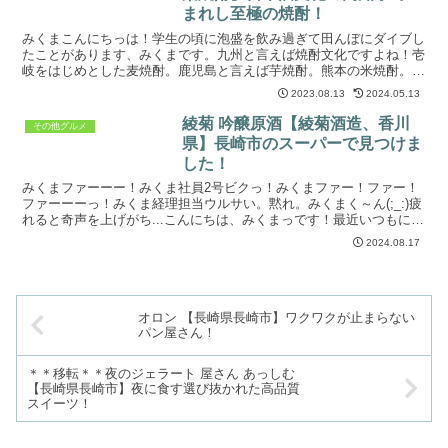
まれし至極の焼酎！
みくまこんにちっは！学生の頃に泡盛を飲み過ぎて田んぼにダイブし
たことがあります、みくまです。九州と言えば焼酎文化ですよね！壱
岐をはじめとした麦焼酎。鹿児島と言えば芋焼酎。熊本の米焼酎。奄
美では黒糖焼酎。焼酎と言っても色々な種類があります。そ...
2023.08.13
2024.05.13
綾菊 吟醸原酒【綾菊酒造、香川
その他グルメ
県】長崎市のスーパーで見つけま
した！
みくまファーーー！みくま社員2号ビクっ！みくまファー！ファー！
ファーーーっ！みくま経理担当ウルサい。黙れ。みくまく～ん(;_:)疲
れると奇声を上げがち...こんにちは、みくまっです！最近いつもに増
して疲れが取れなくて(._.)歳、でしょうか...
2024.08.17
オロン 【長崎県長崎市】ワクワクが止まらない
パン屋さん！
＊＊移転＊＊夜のジェラート 屋さん あっしむ
【長崎県長崎市】夜に食す選び抜かれた高品質
スイーツ！