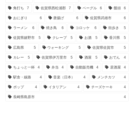
角打ち
7
佐賀県西松浦郡
7
ベーグル
6
饅頭
6
おにぎり
6
唐揚げ
6
佐賀県武雄市
6
ラーメン
6
焼き鳥
6
コロッケ
6
街歩き
5
佐賀県嬉野市
5
クレープ
5
お酒
5
香川県
5
広島県
5
ウォーキング
5
佐賀県佐賀市
5
カレー
5
佐賀県伊万里市
5
酒屋
5
おでん
4
ちょっと一杯
4
弁当
4
自動販売機
4
居酒屋
4
駅舎・線路
4
音楽（日本）
4
メンチカツ
4
ポップ
4
イタリアン
4
チーズケーキ
4
長崎県島原市
4