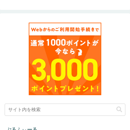
ぷろふぃーる