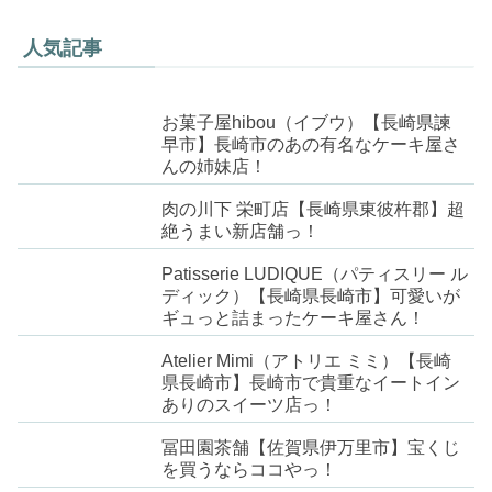
人気記事
お菓子屋hibou（イブウ）【長崎県諫
早市】長崎市のあの有名なケーキ屋さ
んの姉妹店！
肉の川下 栄町店【長崎県東彼杵郡】超
絶うまい新店舗っ！
Patisserie LUDIQUE（パティスリー ル
ディック）【長崎県長崎市】可愛いが
ギュっと詰まったケーキ屋さん！
Atelier Mimi（アトリエ ミミ）【長崎
県長崎市】長崎市で貴重なイートイン
ありのスイーツ店っ！
冨田園茶舗【佐賀県伊万里市】宝くじ
を買うならココやっ！