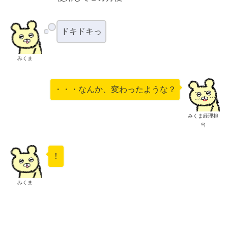
ドキドキっ
みくま
・・・なんか、変わったような？
みくま経理担
当
！
みくま