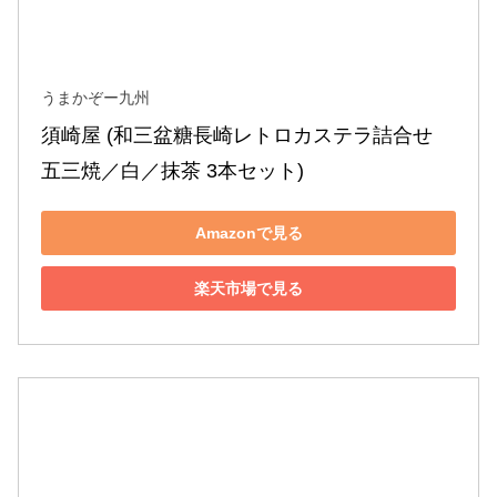
うまかぞー九州
須崎屋 (和三盆糖長崎レトロカステラ詰合せ 
五三焼／白／抹茶 3本セット)
Amazonで見る
楽天市場で見る