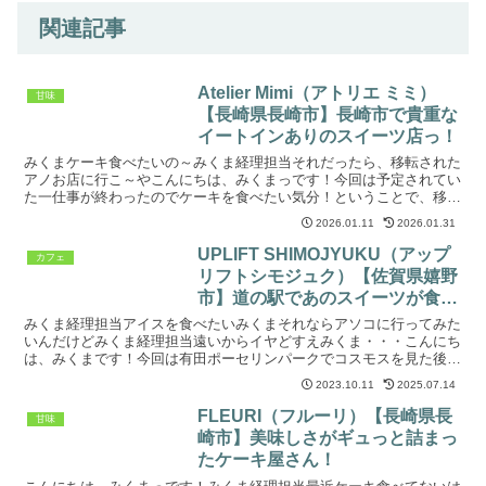
関連記事
Atelier Mimi（アトリエ ミミ）
甘味
【長崎県長崎市】長崎市で貴重な
イートインありのスイーツ店っ！
みくまケーキ食べたいの～みくま経理担当それだったら、移転された
アノお店に行こ～やこんにちは、みくまっです！今回は予定されてい
た一仕事が終わったのでケーキを食べたい気分！ということで、移転
されたアノ洋菓子店に行って参りました(*'ω'*)でっ...
2026.01.11
2026.01.31
UPLIFT SHIMOJYUKU（アップ
カフェ
リフトシモジュク）【佐賀県嬉野
市】道の駅であのスイーツが食べ
られます！
みくま経理担当アイスを食べたいみくまそれならアソコに行ってみた
いんだけどみくま経理担当遠いからイヤどすえみくま・・・こんにち
は、みくまです！今回は有田ポーセリンパークでコスモスを見た後の
お話です(*'ω'*)経理担当の人が唐突にアイスを食べ...
2023.10.11
2025.07.14
FLEURI（フルーリ）【長崎県長
甘味
崎市】美味しさがギュっと詰まっ
たケーキ屋さん！