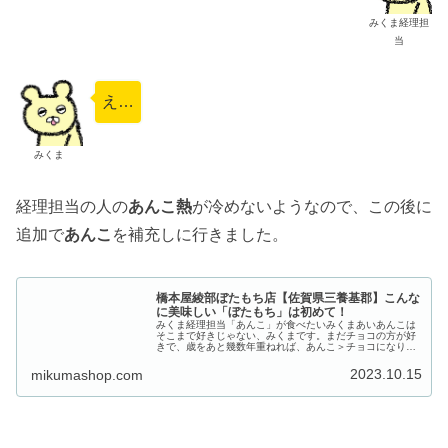
みくま経理担
当
え…
みくま
経理担当の人の
あんこ熱
が冷めないようなので、この後に
追加で
あんこ
を補充しに行きました。
橋本屋綾部ぼたもち店【佐賀県三養基郡】こんな
に美味しい「ぼたもち」は初めて！
みくま経理担当「あんこ」が食べたいみくまあいあんこは
そこまで好きじゃない、みくまです。まだチョコの方が好
きで、歳をあと幾数年重ねれば、あんこ＞チョコになりそ
うです。訪店日はみつせ鶏さんでマルシェがあり、その中
でよなよなあん工房さんが出店され...
2023.10.15
mikumashop.com