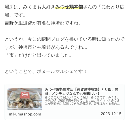
場所は、みくまも大好き
みつせ鶏本舗
さんの「にわとり広
場」です。
吉野ケ里遺跡が有名な神埼郡ですね。
というか、今この瞬間ブログを書いている時に知ったので
すが、神埼市と神埼郡があるんですね…
「市」だけだと思っていました。
ということで、ボヌールマルシェです！
みつせ鶏本舗 本店【佐賀県神埼郡】とり飯、惣
菜、メンチカツなんでも美味しい！
みくまこんにちはっ！こんにちは、みくまです。みくま、
子供の頃に実家で鶏を飼っていました。サイコパスみくま
父が何処ぞから連れてきた烏骨鶏で、普段はみくま母の後
をついて回る可愛い子だっだのですが...外で飼っていた柴
犬っぽい雑種犬君に対しては何...
2023.12.15
mikumashop.com