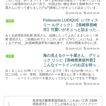
こんにちは、みくまっです！みくま経理担当最近ケーキ食べてないは
という経理担当の人の一言で、今回は甘い物を求めて長崎市のケーキ
屋さんに行って参りました(*'ω'*)美味しいがギュっと詰まっていま
す！今回訪れましたのは、長崎県長崎市片淵町にあり...
2025.05.28
2025.05.29
Patisserie LUDIQUE（パティス
甘味
リー ルディック）【長崎県長崎
市】可愛いがギュっと詰まったケ
ーキ屋さん！
みくま経理担当松尾 悠花さん、結婚したってよみくままじかっ！松
尾 悠花さん、ご結婚おめでとうございます＼(^o^)／こんにちは、み
くまですm(_ _)m長崎県諌早市の御出身で、九州や関東を中心に活動
されている女優さんの松尾 悠花さんが本年2...
2026.03.22
2026.04.26
海の見えるケーキ屋さん グリュ
甘味
ック リッヒ【長崎県東彼杵郡】
こんなイートインのお店を待って
いました！
みくまこんにちHA！どうも、みくまです！甘いものが食べたい、今
日この頃。いや、常時。長崎県のケーキ屋さんに常々不満があっ
て・・・イートインのケーキ屋さんって少なくないですか？平地が少
ない長崎ならでは土地問題がありますが、ドライブをしたらイー...
2023.04.09
2025.09.14
島原地方酪農業協同組合／ふれあい工房【長崎
県島原市】ここでしか味わえないソフトクリー