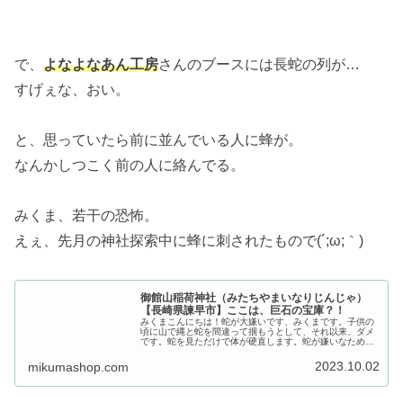
で、
よなよなあん工房
さんのブースには長蛇の列が…
すげぇな、おい。
と、思っていたら前に並んでいる人に蜂が。
なんかしつこく前の人に絡んでる。
みくま、若干の恐怖。
えぇ、先月の神社探索中に蜂に刺されたもので(´;ω;｀)
御館山稲荷神社（みたちやまいなりじんじゃ）
【長崎県諫早市】ここは、巨石の宝庫？！
みくまこんにちは！蛇が大嫌いです、みくまです。子供の
頃に山で縄と蛇を間違って掴もうとして、それ以来、ダメ
です。蛇を見ただけで体が硬直します。蛇が嫌いなため、
夏から秋にかけてはマムシのシーズンなので山には入りた
くありません。そう、山には入らな...
2023.10.02
mikumashop.com