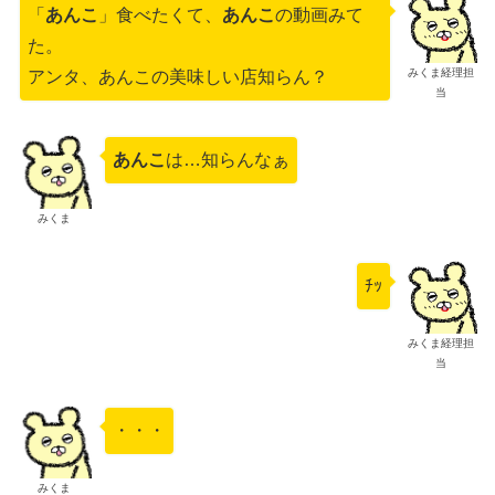
「
あんこ
」食べたくて、
あんこ
の動画みて
た。
みくま経理担
アンタ、あんこの美味しい店知らん？
当
あんこ
は…知らんなぁ
みくま
ﾁｯ
みくま経理担
当
・・・
みくま