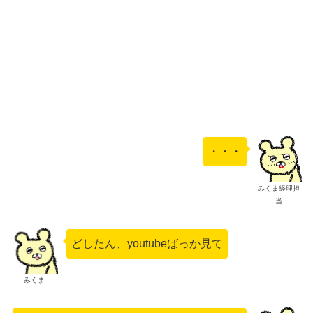
・・・
みくま経理担
当
どしたん、youtubeばっか見て
みくま