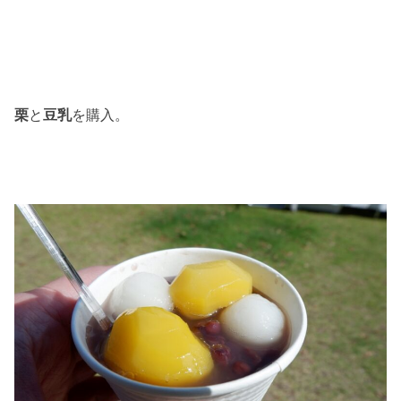
栗
と
豆乳
を購入。