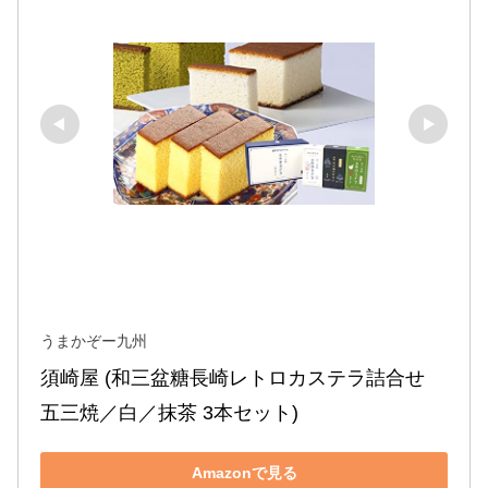
うまかぞー九州
須崎屋 (和三盆糖長崎レトロカステラ詰合せ 
五三焼／白／抹茶 3本セット)
Amazonで見る