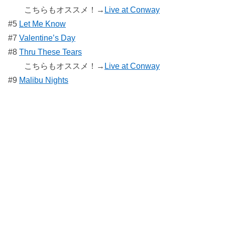
こちらもオススメ！→
Live at Conway
#5
Let Me Know
#7
Valentine’s Day
#8
Thru These Tears
こちらもオススメ！→
Live at Conway
#9
Malibu Nights