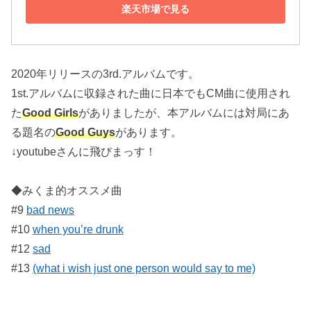
楽天市場で見る
2020年リリースの3rd.アルバムです。
1st.アルバムに収録された曲に日本でもCM曲に使用され
た
Good Girls
がありましたが、本アルバムには対局にあ
る題名の
Good Guys
があります。
↓youtubeさんに飛びまっす！
◆みくま的オススメ曲
#9
bad news
#10
when you’re drunk
#12
sad
#13
(what i wish just one person would say to me)