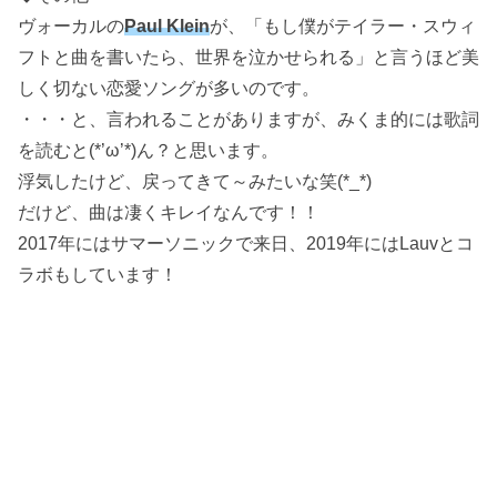
ヴォーカルの
Paul Klein
が、「もし僕がテイラー・スウィ
フトと曲を書いたら、世界を泣かせられる」と言うほど美
しく切ない恋愛ソングが多いのです。
・・・と、言われることがありますが、みくま的には歌詞
を読むと(*’ω’*)ん？と思います。
浮気したけど、戻ってきて～みたいな笑(*_*)
だけど、曲は凄くキレイなんです！！
2017年にはサマーソニックで来日、2019年にはLauvとコ
ラボもしています！