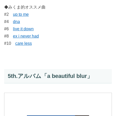
◆みくま的オススメ曲
#2
up to me
#4
dna
#6
live it down
#8
ex i never had
#10
care less
5th.アルバム「a beautiful blur」