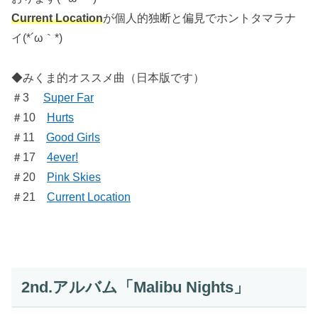
Current Location
が個人的独断と偏見でホントタマラナ
イ(*´ω｀*)
◆みくま的オススメ曲（日本版です）
＃3
Super Far
＃10
Hurts
＃11
Good Girls
＃17
4ever!
＃20
Pink Skies
＃21
Current Location
2nd.アルバム「Malibu Nights」