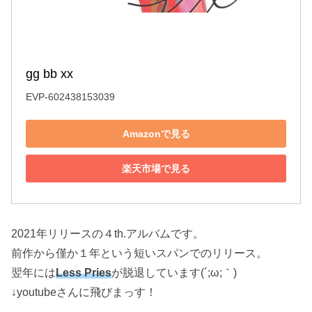
gg bb xx
EVP-602438153039
Amazonで見る
楽天市場で見る
2021年リリースの４th.アルバムです。
前作から僅か１年という短いスパンでのリリース。
翌年には
Less Pries
が脱退しています(´;ω;｀)
↓youtubeさんに飛びまっす！