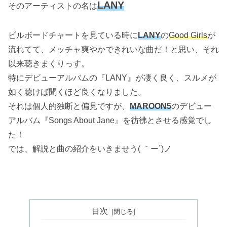
LANY
そのアーティストの名は
ビルボードチャートを見ている時に
LANY
の
Good Girls
が
流れてて、メッチャ爽やかできれいな曲だ！と思い、それ
以来聴きまくりっす。
特にデビューアルバムの『LANY』が凄く良く、スルメが
如く聴けば聞くほど良くなりました。
それは個人的独断と偏見ですが、
MAROON5
のデビュー
アルバム『Songs About Jane』を彷彿とさせる感覚でし
た！
では、解説と曲の紹介をいきませう( ｀ー´)ノ
目次