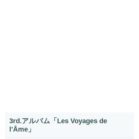
3rd.アルバム「Les Voyages de
l’Âme」