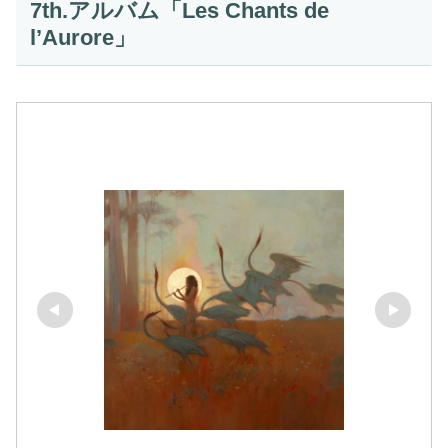
7th.アルバム「Les Chants de
l’Aurore」