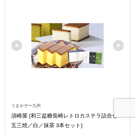
うまかぞー九州
須崎屋 (和三盆糖長崎レトロカステラ詰合せ 
五三焼／白／抹茶 3本セット)