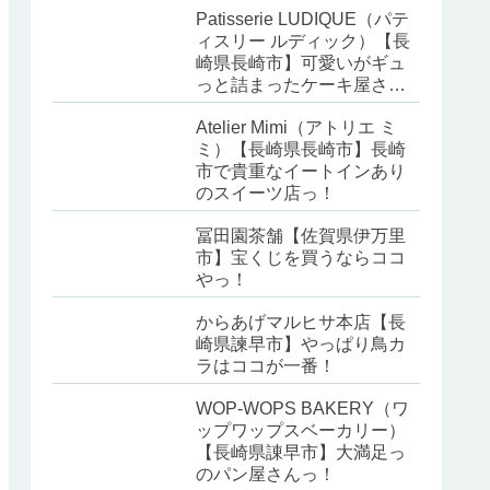
Patisserie LUDIQUE（パテ
ィスリー ルディック）【長
崎県長崎市】可愛いがギュ
っと詰まったケーキ屋さ
ん！
Atelier Mimi（アトリエ ミ
ミ）【長崎県長崎市】長崎
市で貴重なイートインあり
のスイーツ店っ！
冨田園茶舗【佐賀県伊万里
市】宝くじを買うならココ
やっ！
からあげマルヒサ本店【長
崎県諫早市】やっぱり鳥カ
ラはココが一番！
WOP-WOPS BAKERY（ワ
ップワップスベーカリー）
【長崎県諌早市】大満足っ
のパン屋さんっ！