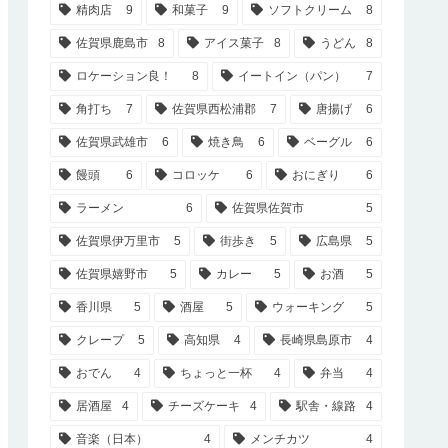
精肉店
9
和菓子
9
ソフトクリーム
8
佐賀県鹿島市
8
アイス菓子
8
うどん
8
ロケーション良！
8
イートイン（パン）
7
角打ち
7
佐賀県西松浦郡
7
唐揚げ
6
佐賀県武雄市
6
焼き鳥
6
ベーグル
6
饅頭
6
コロッケ
6
おにぎり
6
ラーメン
6
佐賀県佐賀市
5
佐賀県伊万里市
5
街歩き
5
広島県
5
佐賀県嬉野市
5
カレー
5
お酒
5
香川県
5
酒屋
5
ウォーキング
5
クレープ
5
高知県
4
長崎県島原市
4
おでん
4
ちょっと一杯
4
弁当
4
居酒屋
4
チーズケーキ
4
駅舎・線路
4
音楽（日本）
4
メンチカツ
4