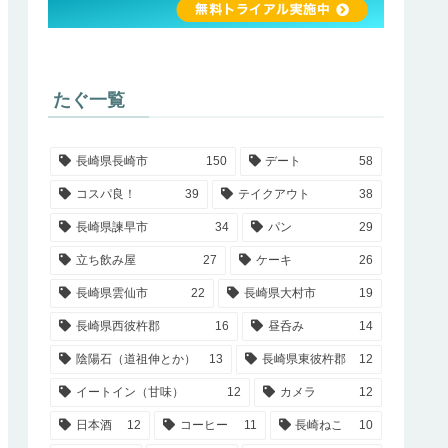
たぐ一覧
長崎県長崎市
150
デート
58
コスパ良！
39
テイクアウト
38
長崎県諫早市
34
パン
29
立ち飲み屋
27
ケーキ
26
長崎県雲仙市
22
長崎県大村市
19
長崎県西彼杵郡
16
昼呑み
14
陰陽石（道祖伸とか）
13
長崎県東彼杵郡
12
イートイン（甘味）
12
カメラ
12
日本酒
12
コーヒー
11
長崎ねこ
10