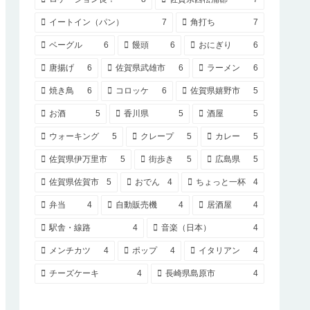
イートイン（パン）
7
角打ち
7
ベーグル
6
饅頭
6
おにぎり
6
唐揚げ
6
佐賀県武雄市
6
ラーメン
6
焼き鳥
6
コロッケ
6
佐賀県嬉野市
5
お酒
5
香川県
5
酒屋
5
ウォーキング
5
クレープ
5
カレー
5
佐賀県伊万里市
5
街歩き
5
広島県
5
佐賀県佐賀市
5
おでん
4
ちょっと一杯
4
弁当
4
自動販売機
4
居酒屋
4
駅舎・線路
4
音楽（日本）
4
メンチカツ
4
ポップ
4
イタリアン
4
チーズケーキ
4
長崎県島原市
4