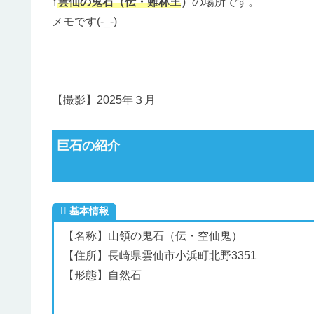
↑
雲仙の鬼石（伝・難林王
）
の場所です。
メモです(-_-)
【撮影】2025年３月
巨石の紹介
基本情報
【名称】山領の鬼石（伝・空仙鬼）
【住所】長崎県雲仙市小浜町北野3351
【形態】自然石