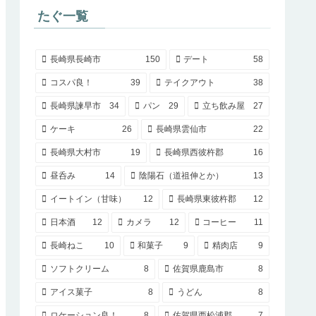
たぐ一覧
長崎県長崎市
150
デート
58
コスパ良！
39
テイクアウト
38
長崎県諫早市
34
パン
29
立ち飲み屋
27
ケーキ
26
長崎県雲仙市
22
長崎県大村市
19
長崎県西彼杵郡
16
昼呑み
14
陰陽石（道祖伸とか）
13
イートイン（甘味）
12
長崎県東彼杵郡
12
日本酒
12
カメラ
12
コーヒー
11
長崎ねこ
10
和菓子
9
精肉店
9
ソフトクリーム
8
佐賀県鹿島市
8
アイス菓子
8
うどん
8
ロケーション良！
8
佐賀県西松浦郡
7