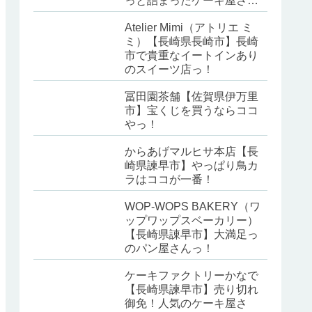
っと詰まったケーキ屋さ
ん！
Atelier Mimi（アトリエ ミ
ミ）【長崎県長崎市】長崎
市で貴重なイートインあり
のスイーツ店っ！
冨田園茶舗【佐賀県伊万里
市】宝くじを買うならココ
やっ！
からあげマルヒサ本店【長
崎県諫早市】やっぱり鳥カ
ラはココが一番！
WOP-WOPS BAKERY（ワ
ップワップスベーカリー）
【長崎県諌早市】大満足っ
のパン屋さんっ！
ケーキファクトリーかなで
【長崎県諫早市】売り切れ
御免！人気のケーキ屋さ