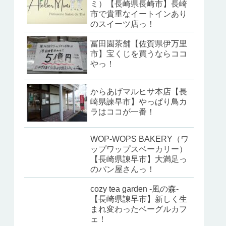
ミ）【長崎県長崎市】長崎
市で貴重なイートインあり
のスイーツ店っ！
冨田園茶舗【佐賀県伊万里
市】宝くじを買うならココ
やっ！
からあげマルヒサ本店【長
崎県諫早市】やっぱり鳥カ
ラはココが一番！
WOP-WOPS BAKERY（ワ
ップワップスベーカリー）
【長崎県諌早市】大満足っ
のパン屋さんっ！
cozy tea garden -風の森-
【長崎県諌早市】新しく生
まれ変わったベーグルカフ
ェ！