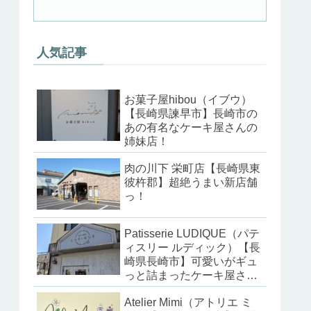
人気記事
お菓子屋hibou（イブウ）
【長崎県諫早市】長崎市の
あの有名なケーキ屋さんの
姉妹店！
肉の川下 栄町店【長崎県東
彼杵郡】超絶うまい新店舗
っ！
Patisserie LUDIQUE（パテ
ィスリー ルディック）【長
崎県長崎市】可愛いがギュ
っと詰まったケーキ屋さ
ん！
Atelier Mimi（アトリエ ミ