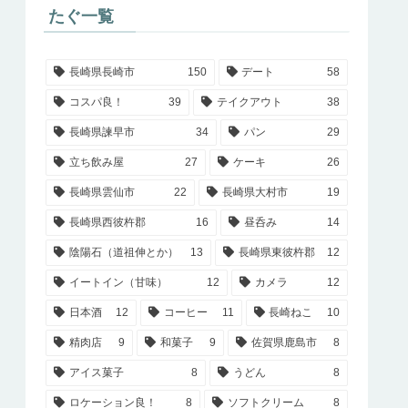
たぐ一覧
長崎県長崎市
150
デート
58
コスパ良！
39
テイクアウト
38
長崎県諫早市
34
パン
29
立ち飲み屋
27
ケーキ
26
長崎県雲仙市
22
長崎県大村市
19
長崎県西彼杵郡
16
昼呑み
14
陰陽石（道祖伸とか）
13
長崎県東彼杵郡
12
イートイン（甘味）
12
カメラ
12
日本酒
12
コーヒー
11
長崎ねこ
10
精肉店
9
和菓子
9
佐賀県鹿島市
8
アイス菓子
8
うどん
8
ロケーション良！
8
ソフトクリーム
8