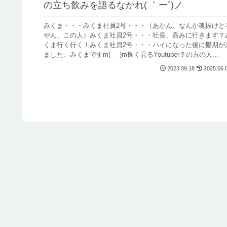
の立ち飲みを語るなかれ( ｀ー´)ノ
みくま・・・みくま社員2号・・・（あかん、なんか魂抜けと
やん、この人）みくま社員2号・・・社長、呑みに行きます？
くま行く行く！みくま社員2号・・・ハイになった後に鬱期が
ました、みくまですm(_ _)m良く見るYoutuber？の方の人...
2023.09.18
2025.06.