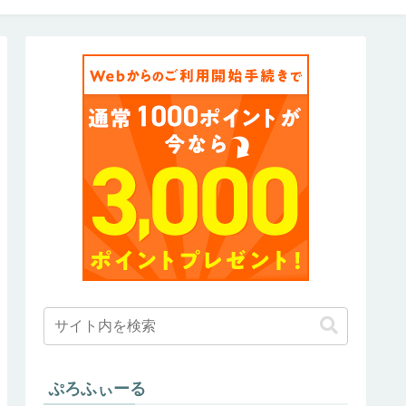
ぷろふぃーる