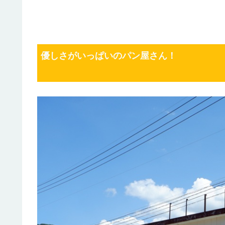
優しさが
いっぱいの
パン屋さん
！