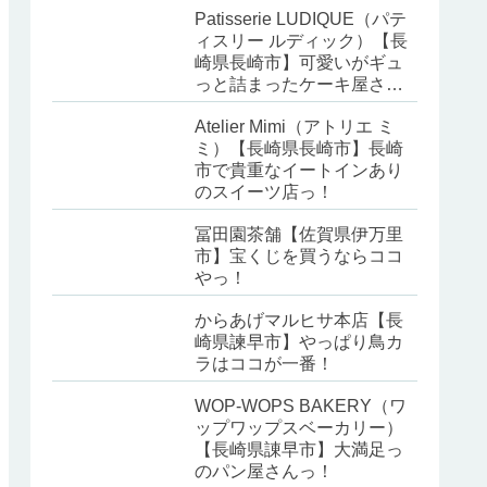
Patisserie LUDIQUE（パテ
ィスリー ルディック）【長
崎県長崎市】可愛いがギュ
っと詰まったケーキ屋さ
ん！
Atelier Mimi（アトリエ ミ
ミ）【長崎県長崎市】長崎
市で貴重なイートインあり
のスイーツ店っ！
冨田園茶舗【佐賀県伊万里
市】宝くじを買うならココ
やっ！
からあげマルヒサ本店【長
崎県諫早市】やっぱり鳥カ
ラはココが一番！
WOP-WOPS BAKERY（ワ
ップワップスベーカリー）
【長崎県諌早市】大満足っ
のパン屋さんっ！