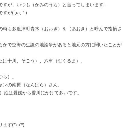
ですが、いつも（かみのうら）と言ってしまいます…
(´;ω;｀)
の時も多度津町青木（おおぎ）を（あおき）と呼んで指摘さ
らかで空海の生誕の地論争があると地元の方に聞いたことが
たは十川、そごう）、六車（むぐるま）。
つら）。
ャンの南原（なんばら）さん。
鍋）姓は愛媛から香川にかけて多いです。
(*’ω’*)