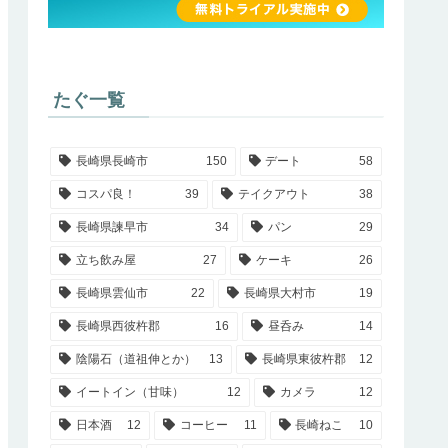
たぐ一覧
長崎県長崎市
150
デート
58
コスパ良！
39
テイクアウト
38
長崎県諫早市
34
パン
29
立ち飲み屋
27
ケーキ
26
長崎県雲仙市
22
長崎県大村市
19
長崎県西彼杵郡
16
昼呑み
14
陰陽石（道祖伸とか）
13
長崎県東彼杵郡
12
イートイン（甘味）
12
カメラ
12
日本酒
12
コーヒー
11
長崎ねこ
10