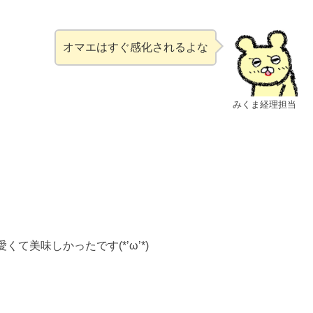
オマエはすぐ感化されるよな
みくま経理担当
美味しかったです(*’ω’*)