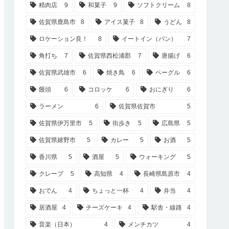
精肉店
9
和菓子
9
ソフトクリーム
8
佐賀県鹿島市
8
アイス菓子
8
うどん
8
ロケーション良！
8
イートイン（パン）
7
角打ち
7
佐賀県西松浦郡
7
唐揚げ
6
佐賀県武雄市
6
焼き鳥
6
ベーグル
6
饅頭
6
コロッケ
6
おにぎり
6
ラーメン
6
佐賀県佐賀市
5
佐賀県伊万里市
5
街歩き
5
広島県
5
佐賀県嬉野市
5
カレー
5
お酒
5
香川県
5
酒屋
5
ウォーキング
5
クレープ
5
高知県
4
長崎県島原市
4
おでん
4
ちょっと一杯
4
弁当
4
居酒屋
4
チーズケーキ
4
駅舎・線路
4
音楽（日本）
4
メンチカツ
4