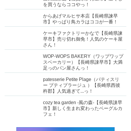
を買うならココやっ！
からあげマルヒサ本店【長崎県諫早
市】やっぱり鳥カラはココが一番！
ケーキファクトリーかなで【長崎県諫
早市】売り切れ御免！人気のケーキ屋
さん！
WOP-WOPS BAKERY（ワップワップ
スベーカリー）【長崎県諌早市】大満
足っのパン屋さんっ！
patesserie Petite Plage（パティスリ
ー プティプラージュ ）【長崎県西彼
杵郡】人気過ぎて...っ！
cozy tea garden -風の森-【長崎県諌早
市】新しく生まれ変わったベーグルカ
フェ！