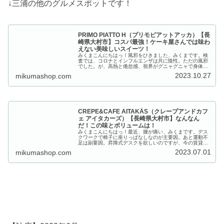
↓三浦の他のグルメスポットです！
PRIMO PIATTO H（プリモピアットアッカ）【長
崎県大村市】コスパ最強！ケーキ屋さんでは味わ
えない美味しいスイーツ！
みくまこんにちはっ！風邪をひきました、みくまです。検
査では、コロナとインフルエンザは共に陰性。ただの風邪
でした。が、高熱と倦怠感、視界がグニャグニャで身体が
動かずダウン。７月に新型コロナウイルスに感染したので
2023.10.27
mikumashop.com
すが、その時よりもキツイという。...
CREPE&CAFE AITAKÂS（クレープアンドカフ
ェ アイタカーズ）【長崎県大村市】なんなん
だ！この味とボリュームは！
みくまこんにちはっ！最近、腰が痛い、みくまです。デス
クワークで椅子に座りっぱなしなのが主要因。あと運動不
足は副要因。昇降式デスクを欲しいのですが、今の賃貸で
はできず...みくま経理担当クレープ食わせろ！みく
2023.07.01
mikumashop.com
ま・・・クレープと言えば長崎市では...