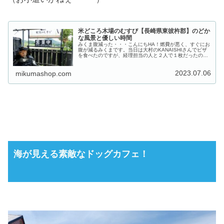
米どころ木場のむすび【長崎県東彼杵郡】のどか
な風景と優しい時間
みくま腹減った・・・こんにちHA！燃費が悪く、すぐにお
腹が減るみくまです。当日は大村のKANAISHIさんでピザ
を食べたのですが、経理担当の人と２人で１枚だったので
足りなかった感。というわけで！おにぎりが食べたくなっ
たので、美味しいおにぎり...
2023.07.06
mikumashop.com
海が見える素敵なドッグカフェ
！