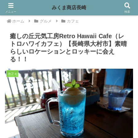
みくま商店長崎
メニュー
検索
ホーム
グルメ
カフェ
癒しの丘元気工房Retro Hawaii Cafe（レ
トロハワイカフェ）【長崎県大村市】素晴
らしいロケーションとロッキーに会え
る！！
カフェ