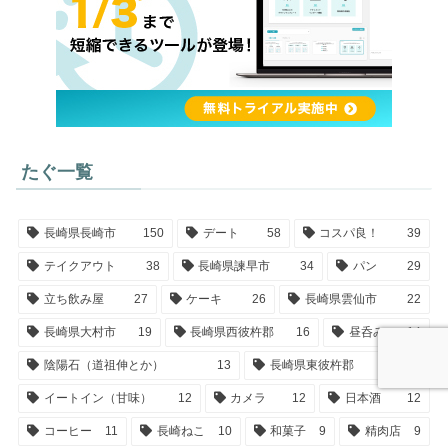
たぐ一覧
長崎県長崎市
150
デート
58
コスパ良！
39
テイクアウト
38
長崎県諫早市
34
パン
29
立ち飲み屋
27
ケーキ
26
長崎県雲仙市
22
長崎県大村市
19
長崎県西彼杵郡
16
昼呑み
14
陰陽石（道祖伸とか）
13
長崎県東彼杵郡
12
イートイン（甘味）
12
カメラ
12
日本酒
12
コーヒー
11
長崎ねこ
10
和菓子
9
精肉店
9