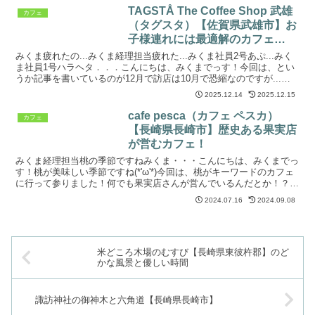
TAGSTÅ The Coffee Shop 武雄
カフェ
（タグスタ）【佐賀県武雄市】お
子様連れには最適解のカフェ
&asobiba
みくま疲れたの...みくま経理担当疲れた...みくま社員2号あぷ...みく
ま社員1号ハラヘタ．．．こんにちは、みくまでっす！今回は、とい
うか記事を書いているのが12月で訪店は10月で恐縮なのですが...当
日は、ちょっとした遠出で疲れて(-_...
2025.12.14
2025.12.15
cafe pesca（カフェ ペスカ）
カフェ
【長崎県長崎市】歴史ある果実店
が営むカフェ！
みくま経理担当桃の季節ですねみくま・・・こんにちは、みくまでっ
す！桃が美味しい季節ですね(*'ω'*)今回は、桃がキーワードのカフェ
に行って参りました！何でも果実店さんが営んでいるんだとか！？み
くま経理担当モモ、オゴレみくま創業140年の果...
2024.07.16
2024.09.08
米どころ木場のむすび【長崎県東彼杵郡】のど
かな風景と優しい時間
諏訪神社の御神木と六角道【長崎県長崎市】