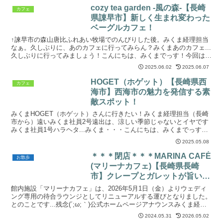
cozy tea garden -風の森-【長崎
カフェ
県諌早市】新しく生まれ変わった
ベーグルカフェ！
↑諫早市の森山唐比ふれあい牧場でのんびりした後。みくま経理担当
なぁ。久しぶりに、あのカフェに行ってみらん？みくまあのカフェ...
久しぶりに行ってみましょう！こんにちは、みくまでっす！今回は諫
早市の森山唐比ふれあい牧場でのんびりした後、お昼を...
2025.06.02
2025.06.07
HOGET（ホゲット）【長崎県西
カフェ
海市】西海市の魅力を発信する素
敵スポット！
みくまHOGET（ホゲット）さんに行きたい！みくま経理担当（長崎
市から）遠いみくま社員2号遠出は、涼しい季節じゃないとイヤです
みくま社員1号ハラヘタ...みくま・・・こんにちは、みくまでっす！
今回訪れたのは長崎県西海市のHOGET（ホゲット...
2025.05.08
＊＊＊閉店＊＊＊MARINA CAFÉ
お散歩
(マリーナカフェ)【長崎県長崎
市】クレープとガレットが旨い！
みくまはソフトクリームを推しま
館内施設「マリーナカフェ」は、2026年5月1日（金）よりウェディ
す！
ング専用の待合ラウンジとしてリニューアルする運びとなりました。
とのことです...残念(´;ω;｀)公式ホームページアナウンスみくま経理
担当ソフトクリームを食べたい。どっか連れ...
2024.05.31
2026.05.02