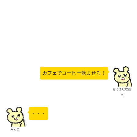
カフェ
でコーヒー飲ませろ！
みくま経理担
当
・・・
みくま