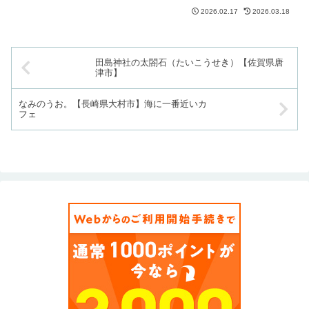
いで経理担当の人は生粋の長崎市民。町中華を時々摂...
2026.02.17
2026.03.18
田島神社の太閤石（たいこうせき）【佐賀県唐
津市】
なみのうお。【長崎県大村市】海に一番近いカ
フェ