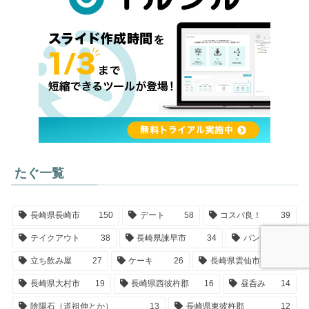
たぐ一覧
長崎県長崎市
150
デート
58
コスパ良！
39
テイクアウト
38
長崎県諫早市
34
パン
29
立ち飲み屋
27
ケーキ
26
長崎県雲仙市
22
長崎県大村市
19
長崎県西彼杵郡
16
昼呑み
14
陰陽石（道祖伸とか）
13
長崎県東彼杵郡
12