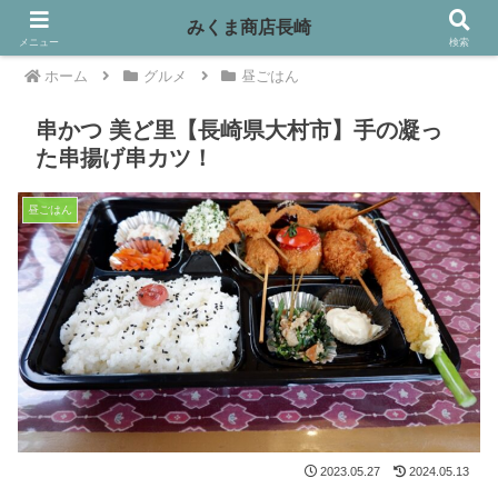
みくま商店長崎
メニュー
検索
ホーム
グルメ
昼ごはん
串かつ 美ど里【長崎県大村市】手の凝っ
た串揚げ串カツ！
昼ごはん
2023.05.27
2024.05.13