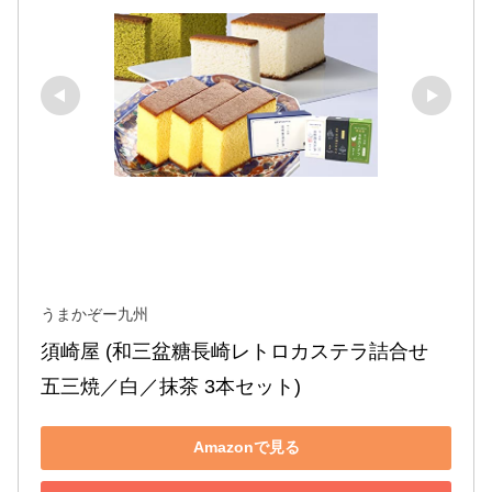
うまかぞー九州
須崎屋 (和三盆糖長崎レトロカステラ詰合せ 
五三焼／白／抹茶 3本セット)
Amazonで見る