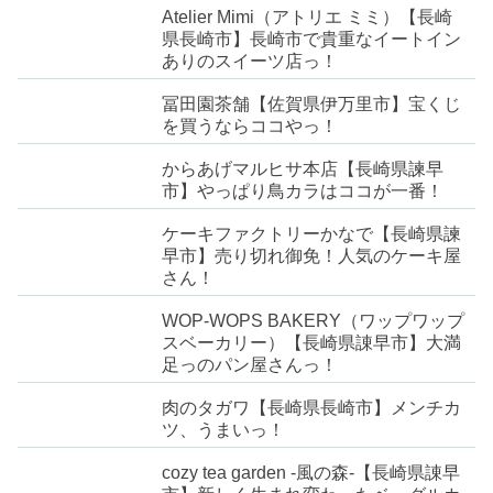
Atelier Mimi（アトリエ ミミ）【長崎
県長崎市】長崎市で貴重なイートイン
ありのスイーツ店っ！
冨田園茶舗【佐賀県伊万里市】宝くじ
を買うならココやっ！
からあげマルヒサ本店【長崎県諫早
市】やっぱり鳥カラはココが一番！
ケーキファクトリーかなで【長崎県諫
早市】売り切れ御免！人気のケーキ屋
さん！
WOP-WOPS BAKERY（ワップワップ
スベーカリー）【長崎県諌早市】大満
足っのパン屋さんっ！
肉のタガワ【長崎県長崎市】メンチカ
ツ、うまいっ！
cozy tea garden -風の森-【長崎県諌早