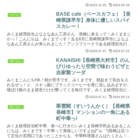
要望で焼肉を食べに行きました。訪店は2023年...
2023.12.05
2024.05.19
BASE cafe（ベースカフェ）【長
カフェ
崎県諌早市】身体に優しいスパイ
スカレー！
みくま経理担当よなよなあん工房さん、長崎に来るって！みくままじ
かっ！こんにちは、みくまでっす！去る6月に長崎県諌早市によなよ
なあん工房さんが来られました！アンコフリークである経理担当の人
は当然行きたくて(*'ω'*)その折に行きつけのカフェ...
2024.07.21
2024.07.23
KANAISHI【長崎県大村市】のん
昼ごはん
びりゆったり空間で味わうピザと
自家製ソーダ
みくまこんにちHA！朝が苦手です、みくまです。朝起きて気合を入
れるぜっ！と、スキっ腹にブラックコーヒーを胃に流し込みますが、
寝ぼけ眼のまま尿意だけが襲ってくる毎日です。みくま経理担当ピザ
食わせろっ！みくま・・・で、経理担当の人が早朝から要求...
2023.07.11
2024.05.13
翠雲閣（すいうんかく）【長崎県
夜ごはん
長崎市】マンションの一角にある
町中華っ!
みくま経理担当町中華、食べに行きたいみくま長崎市民あるあるこん
にちは、みくまです！中華って美味しいですよね(*´ω｀*)長崎は且つ
て文化の玄関口であったことからも、中華料理屋さんはたくさん！ほ