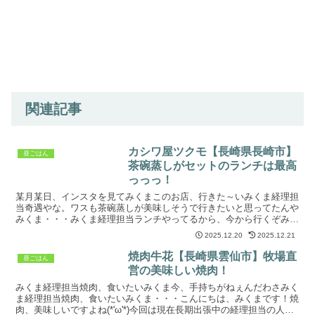
関連記事
カシワ屋ツクモ【長崎県長崎市】
昼ごはん
茶碗蒸しがセットのランチは最高
っっっ！
某月某日、インスタを見てみくまこのお店、行きた～いみくま経理担
当奇遇やな。ワスも茶碗蒸しが美味しそうで行きたいと思ってたんや
みくま・・・みくま経理担当ランチやってるから、今から行くぞみく
ま（一人で夜に行って、日本酒吞みながら楽しみたかったな...
2025.12.20
2025.12.21
焼肉牛花【長崎県雲仙市】牧場直
昼ごはん
営の美味しい焼肉！
みくま経理担当焼肉、食いたいみくま今、手持ちがねぇんだわさみく
ま経理担当焼肉、食いたいみくま・・・こんにちは、みくまです！焼
肉、美味しいですよね(*'ω'*)今回は現在長期出張中の経理担当の人の