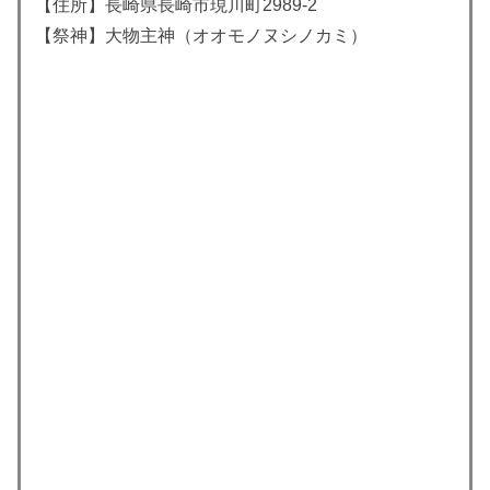
【住所】長崎県長崎市現川町2989-2
【祭神】
大物主神
（オオモノヌシノカミ）