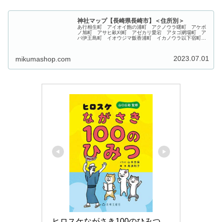
神社マップ【長崎県長崎市】＜住所別＞
あ行相生町 アイオイ飽の浦町 アクノウラ曙町 アケボ
ノ旭町 アサヒ畝刈町 アゼカリ愛宕 アタゴ網場町 ア
バ伊王島町 イオウジマ飯香浦町 イカノウラ以下宿町
イガヤド伊勢町 イセ出雲 イズモ伊良林 イラバヤシ岩
川町 イワカワ岩瀬道町 イワセド...
2023.07.01
mikumashop.com
ヒロスケながさき100のひみつ