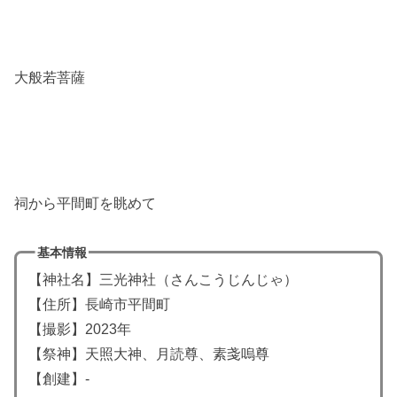
大般若菩薩
祠から平間町を眺めて
基本情報
【神社名】三光神社（さんこうじんじゃ）
【住所】長崎市平間町
【撮影】2023年
【祭神】天照大神、月読尊、素戔嗚尊
【創建】-