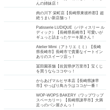
んの姉妹店！
肉の川下 栄町店【長崎県東彼杵郡】超
絶うまい新店舗っ！
Patisserie LUDIQUE（パティスリー ル
ディック）【長崎県長崎市】可愛いが
ギュっと詰まったケーキ屋さん！
Atelier Mimi（アトリエ ミミ）【長崎
県長崎市】長崎市で貴重なイートイン
ありのスイーツ店っ！
冨田園茶舗【佐賀県伊万里市】宝くじ
を買うならココやっ！
からあげマルヒサ本店【長崎県諫早
市】やっぱり鳥カラはココが一番！
WOP-WOPS BAKERY（ワップワップ
スベーカリー）【長崎県諌早市】大満
足っのパン屋さんっ！