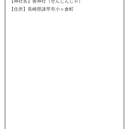
【神社名】善神社（ぜんじんじゃ）
【住所】長崎県諌早市小ヶ倉町