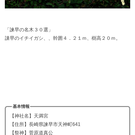
「諫早の名木３０選」
諌早のイチイガシ、、幹囲４．２１ｍ、樹高２０ｍ。
基本情報
【神社名】天満宮
【住所】長崎県諫早市天神町641
【祭神】菅原道真公