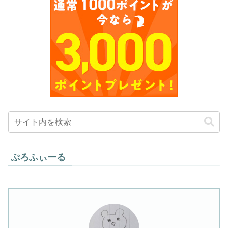
ぷろふぃーる