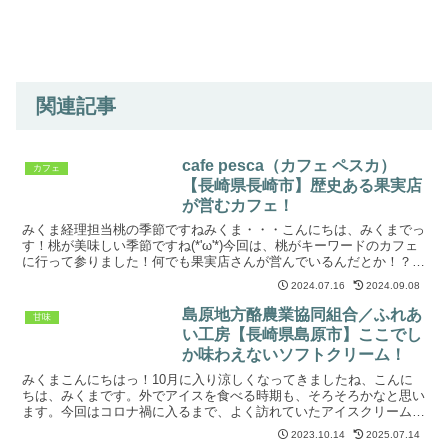
関連記事
cafe pesca（カフェ ペスカ）
カフェ
【長崎県長崎市】歴史ある果実店
が営むカフェ！
みくま経理担当桃の季節ですねみくま・・・こんにちは、みくまでっ
す！桃が美味しい季節ですね(*'ω'*)今回は、桃がキーワードのカフェ
に行って参りました！何でも果実店さんが営んでいるんだとか！？み
くま経理担当モモ、オゴレみくま創業140年の果...
2024.07.16
2024.09.08
島原地方酪農業協同組合／ふれあ
甘味
い工房【長崎県島原市】ここでし
か味わえないソフトクリーム！
みくまこんにちはっ！10月に入り涼しくなってきましたね、こんに
ちは、みくまです。外でアイスを食べる時期も、そろそろかなと思い
ます。今回はコロナ禍に入るまで、よく訪れていたアイスクリーム店
に行ってきました。約５年ぶりでしょうか('Д')島原の...
2023.10.14
2025.07.14