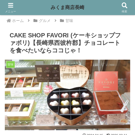
みくま商店長崎
メニュー
検索
ホーム
グルメ
甘味
CAKE SHOP FAVORI (ケーキショップフ
ァボリ)【長崎県西彼杵郡】チョコレート
を食べたいならココじゃ！
甘味