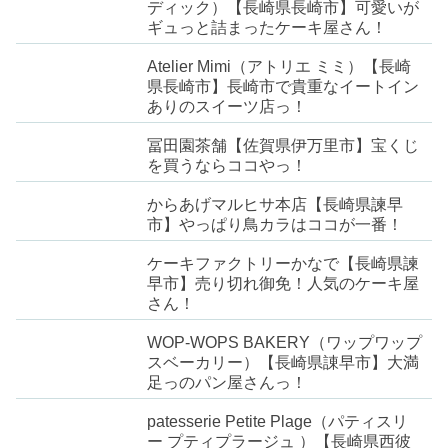
ディック）【長崎県長崎市】可愛いが
ギュっと詰まったケーキ屋さん！
Atelier Mimi（アトリエ ミミ）【長崎
県長崎市】長崎市で貴重なイートイン
ありのスイーツ店っ！
冨田園茶舗【佐賀県伊万里市】宝くじ
を買うならココやっ！
からあげマルヒサ本店【長崎県諫早
市】やっぱり鳥カラはココが一番！
ケーキファクトリーかなで【長崎県諫
早市】売り切れ御免！人気のケーキ屋
さん！
WOP-WOPS BAKERY（ワップワップ
スベーカリー）【長崎県諌早市】大満
足っのパン屋さんっ！
patesserie Petite Plage（パティスリ
ー プティプラージュ ）【長崎県西彼