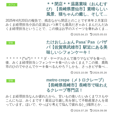
＊＊閉店＊＊温蒸素味（おんむす
カフェ
び）【長崎県雲仙市】素晴らしい
風景、猫ちゃんの癒し、そしてス
イーツを堪能！
2025年4月20日の報告で、残念ながら閉店とのことです本年２月某日
みくま経理担当小浜の足湯はいつ来ても最高だぎゃみくまんだんだみ
くま経理担当ということで、この後はお芋のスイーツを奢れみくま毎
回、この流れやな...こんにちは、みくまでっす！...
2025.04.15
2025.05.03
たけおしふぉん Pasa’ Pas（パザ
甘味
パ【佐賀県武雄市】駅近にある美
味しいシフォンケーキ！
＊＊＊＊＊(*'ω'*)＊＊＊＊ダ・ヤーデルさんで激ウマなピザを食べた
後、みくま経理担当シフォンケーキ食べたいみくまえ？この後、鹿島
市のひのでやさんでケーキ食べるんやろ？しかも、さっきピザ食べた
ばっか。小麦粉のオンパレードやん。みくま経理担...
2023.10.08
2024.05.26
metro crepe（メトロクレープ）
甘味
【長崎県長崎市】長崎市で味わえ
るクレープ専門店！
みくま経理担当なんか疲れたから、甘いもの食いたいみくまワスもや
こんにちは、みくまです！最近は引越し先を探して不動産屋さんを巡
っています。ほいで、やっぱり考えて悩んで疲れる(-_-)場所とか、特
に資金とか......そんな時は甘いものを食べて...
2024.07.28
2024.09.08