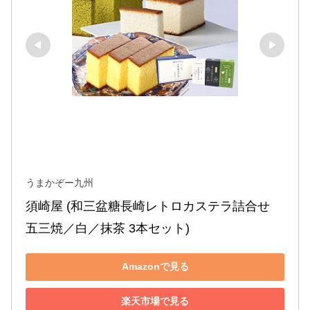
うまかぞー九州
須崎屋 (和三盆糖長崎レトロカステラ詰合せ 
五三焼／白／抹茶 3本セット)
Amazonで見る
楽天市場で見る