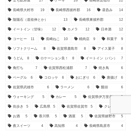
立ち飲み屋
27
ケーキ
26
長崎県雲仙市
22
長崎県大村市
19
長崎県西彼杵郡
16
昼呑み
14
陰陽石（道祖伸とか）
13
長崎県東彼杵郡
12
イートイン（甘味）
12
カメラ
12
日本酒
12
コーヒー
11
長崎ねこ
10
精肉店
9
和菓子
9
ソフトクリーム
8
佐賀県鹿島市
8
アイス菓子
8
うどん
8
ロケーション良！
8
イートイン（パン）
7
角打ち
7
佐賀県西松浦郡
7
焼き鳥
6
ベーグル
6
コロッケ
6
おにぎり
6
唐揚げ
6
佐賀県武雄市
6
ラーメン
6
饅頭
6
ウォーキング
5
カレー
5
佐賀県伊万里市
5
街歩き
5
広島県
5
佐賀県佐賀市
5
クレープ
5
お酒
5
香川県
5
酒屋
5
佐賀県嬉野市
5
夜スイーツ
4
高知県
4
長崎県島原市
4