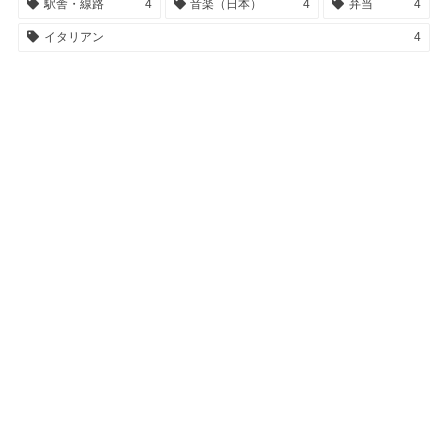
駅舎・線路
4
音楽（日本）
4
弁当
4
イタリアン
4