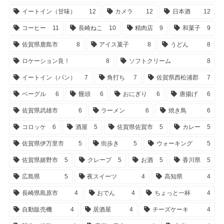
イートイン（甘味）
12
カメラ
12
日本酒
12
コーヒー
11
長崎ねこ
10
精肉店
9
和菓子
9
佐賀県鹿島市
8
アイス菓子
8
うどん
8
ロケーション良！
8
ソフトクリーム
8
イートイン（パン）
7
角打ち
7
佐賀県西松浦郡
7
ベーグル
6
饅頭
6
おにぎり
6
唐揚げ
6
佐賀県武雄市
6
ラーメン
6
焼き鳥
6
コロッケ
6
酒屋
5
佐賀県佐賀市
5
カレー
5
佐賀県伊万里市
5
街歩き
5
ウォーキング
5
佐賀県嬉野市
5
クレープ
5
お酒
5
香川県
5
広島県
5
夜スイーツ
4
高知県
4
長崎県島原市
4
おでん
4
ちょっと一杯
4
自動販売機
4
居酒屋
4
チーズケーキ
4