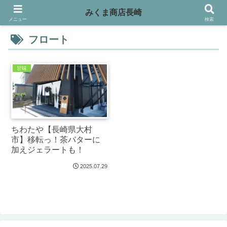
みくま商店長崎
メニュー
検索
フロート
甘味
ちわたや【長崎県大村
市】移転っ！茶バターに
加えジェラートも！
2025.07.29