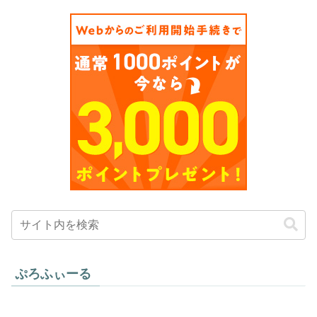
ぷろふぃーる