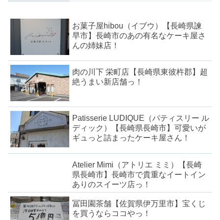
お菓子屋hibou（イブウ）【長崎県諫
早市】長崎市のあの有名なケーキ屋さ
んの姉妹店！
肉の川下 栄町店【長崎県東彼杵郡】超
絶うまい新店舗っ！
Patisserie LUDIQUE（パティスリー ル
ディック）【長崎県長崎市】可愛いが
ギュっと詰まったケーキ屋さん！
Atelier Mimi（アトリエ ミミ）【長崎
県長崎市】長崎市で貴重なイートイン
ありのスイーツ店っ！
冨田園茶舗【佐賀県伊万里市】宝くじ
を買うならココやっ！