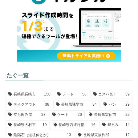
たぐ一覧
長崎県長崎市
150
デート
58
コスパ良！
39
テイクアウト
38
長崎県諫早市
34
パン
29
立ち飲み屋
27
ケーキ
26
長崎県雲仙市
22
長崎県大村市
19
長崎県西彼杵郡
16
昼呑み
14
陰陽石（道祖伸とか）
13
長崎県東彼杵郡
12