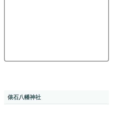
俵石八幡神社