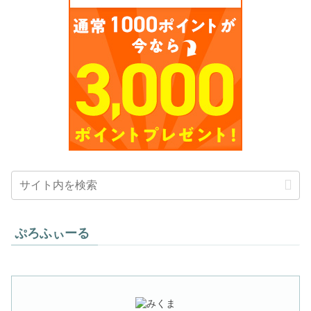
ぷろふぃーる