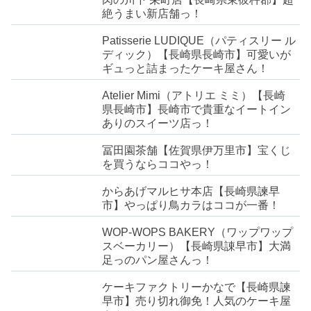
絶うまい新店舗っ！
Patisserie LUDIQUE（パティスリー ル
ディック）【長崎県長崎市】可愛いが
ギュっと詰まったケーキ屋さん！
Atelier Mimi（アトリエ ミミ）【長崎
県長崎市】長崎市で貴重なイートイン
ありのスイーツ店っ！
冨田園茶舗【佐賀県伊万里市】宝くじ
を買うならココやっ！
からあげマルヒサ本店【長崎県諫早
市】やっぱり鳥カラはココが一番！
WOP-WOPS BAKERY（ワップワップ
スベーカリー）【長崎県諌早市】大満
足っのパン屋さんっ！
ケーキファクトリーかなで【長崎県諫
早市】売り切れ御免！人気のケーキ屋