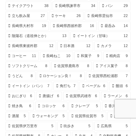
テイクアウト
38
長崎県諫早市
34
パン
29
立ち飲み屋
27
ケーキ
26
長崎県雲仙市
22
長崎県大村市
19
長崎県西彼杵郡
16
昼呑み
14
陰陽石（道祖伸とか）
13
イートイン（甘味）
12
長崎県東彼杵郡
12
日本酒
12
カメラ
12
コーヒー
11
長崎ねこ
10
和菓子
9
精肉店
9
ソフトクリーム
8
佐賀県鹿島市
8
アイス菓子
8
うどん
8
ロケーション良！
8
佐賀県西松浦郡
7
イートイン（パン）
7
角打ち
7
ベーグル
6
饅頭
6
おにぎり
6
唐揚げ
6
佐賀県武雄市
6
ラーメン
6
焼き鳥
6
コロッケ
6
クレープ
5
香川県
5
酒屋
5
ウォーキング
5
佐賀県佐賀市
5
お酒
5
佐賀県伊万里市
5
街歩き
5
広島県
5
佐賀県嬉野市
5
カレー
5
弁当
4
自動販売機
4