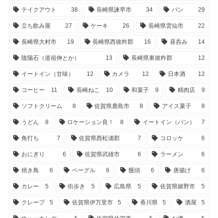
テイクアウト
38
長崎県諫早市
34
パン
29
立ち飲み屋
27
ケーキ
26
長崎県雲仙市
22
長崎県大村市
19
長崎県西彼杵郡
16
昼呑み
14
陰陽石（道祖伸とか）
13
長崎県東彼杵郡
12
イートイン（甘味）
12
カメラ
12
日本酒
12
コーヒー
11
長崎ねこ
10
和菓子
9
精肉店
9
ソフトクリーム
8
佐賀県鹿島市
8
アイス菓子
8
うどん
8
ロケーション良！
8
イートイン（パン）
7
角打ち
7
佐賀県西松浦郡
7
コロッケ
6
おにぎり
6
佐賀県武雄市
6
ラーメン
6
焼き鳥
6
ベーグル
6
饅頭
6
唐揚げ
6
カレー
5
街歩き
5
広島県
5
佐賀県嬉野市
5
クレープ
5
佐賀県伊万里市
5
香川県
5
酒屋
5