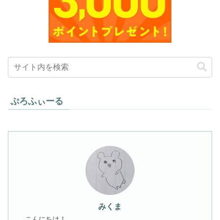
ぷろふぃーる
みくま
こんにちは！