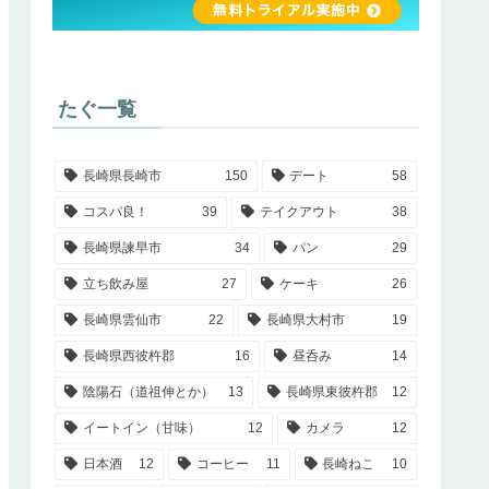
たぐ一覧
長崎県長崎市
150
デート
58
コスパ良！
39
テイクアウト
38
長崎県諫早市
34
パン
29
立ち飲み屋
27
ケーキ
26
長崎県雲仙市
22
長崎県大村市
19
長崎県西彼杵郡
16
昼呑み
14
陰陽石（道祖伸とか）
13
長崎県東彼杵郡
12
イートイン（甘味）
12
カメラ
12
日本酒
12
コーヒー
11
長崎ねこ
10