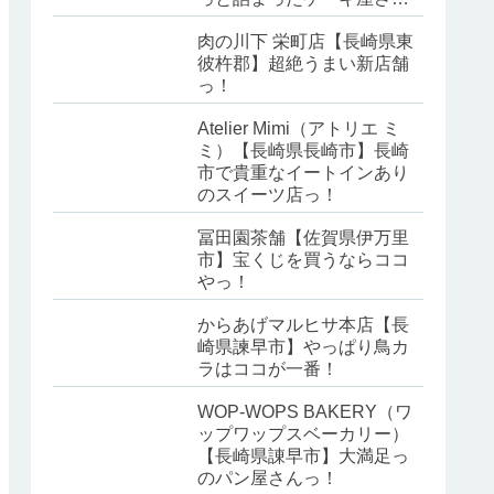
ん！
肉の川下 栄町店【長崎県東
彼杵郡】超絶うまい新店舗
っ！
Atelier Mimi（アトリエ ミ
ミ）【長崎県長崎市】長崎
市で貴重なイートインあり
のスイーツ店っ！
冨田園茶舗【佐賀県伊万里
市】宝くじを買うならココ
やっ！
からあげマルヒサ本店【長
崎県諫早市】やっぱり鳥カ
ラはココが一番！
WOP-WOPS BAKERY（ワ
ップワップスベーカリー）
【長崎県諌早市】大満足っ
のパン屋さんっ！