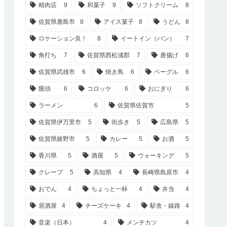
精肉店
9
和菓子
9
ソフトクリーム
8
佐賀県鹿島市
8
アイス菓子
8
うどん
8
ロケーション良！
8
イートイン（パン）
7
角打ち
7
佐賀県西松浦郡
7
唐揚げ
6
佐賀県武雄市
6
焼き鳥
6
ベーグル
6
饅頭
6
コロッケ
6
おにぎり
6
ラーメン
6
佐賀県佐賀市
5
佐賀県伊万里市
5
街歩き
5
広島県
5
佐賀県嬉野市
5
カレー
5
お酒
5
香川県
5
酒屋
5
ウォーキング
5
クレープ
5
高知県
4
長崎県島原市
4
おでん
4
ちょっと一杯
4
弁当
4
居酒屋
4
チーズケーキ
4
駅舎・線路
4
音楽（日本）
4
メンチカツ
4