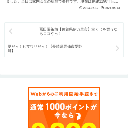
ました。当日は家内安全の祈願で参拝です。現在は創建1290年記念
事業の第2期事業が進められています。事業の寄付も募...
2024.05.12
2024.05.13
冨田園茶舗【佐賀県伊万里市】宝くじを買うな
らココやっ！
夏だっ！ヒマワリだっ！【長崎県雲仙市愛野
町】