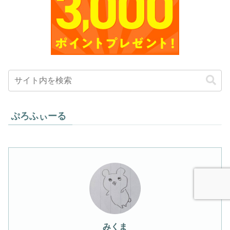
ぷろふぃーる
みくま