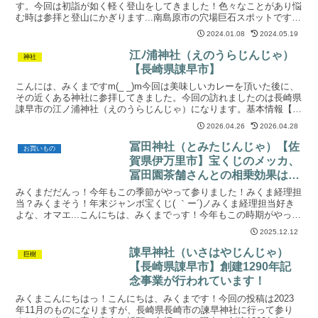
最高です！
す。今回は初詣が如く軽く登山をしてきました！色々なことがあり悩
む時は参拝と登山にかぎります...南島原市の穴場巨石スポットです！
ということで、やってきましたは長崎県南島原市の高岩山...
2024.01.08
2024.05.19
江ﾉ浦神社（えのうらじんじゃ）
神社
【長崎県諌早市】
こんには、みくまですm(_ _)m今回は美味しいカレーを頂いた後に、
その近くある神社に参拝してきました。今回の訪れましたのは長崎県
諌早市の江ノ浦神社（えのうらじんじゃ）になります。基本情報【神
社名】江ノ浦神社【住所】長崎県諫早市飯盛町中山6...
2026.04.26
2026.04.28
冨田神社（とみたじんじゃ）【佐
お買いもの
賀県伊万里市】宝くじのメッカ、
冨田園茶舗さんとの相乗効果は抜
群！？
みくまだだんっ！今年もこの季節がやって参りました！みくま経理担
当？みくまそう！年末ジャンボ宝くじ( ｀ー´)ノみくま経理担当好き
よな、オマエ...こんにちは、みくまでっす！今年もこの時期がやって
きましたね！そうです！年末ジャンボ宝くじ( ｀...
2025.12.12
諌早神社（いさはやじんじゃ）
巨樹
【長崎県諌早市】創建1290年記
念事業が行われています！
みくまこんにちはっ！こんにちは、みくまです！今回の投稿は2023
年11月のものになりますが、長崎県長崎市の諫早神社に行って参り