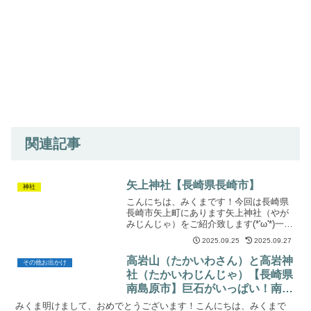
関連記事
矢上神社【長崎県長崎市】
神社
こんにちは、みくまです！今回は長崎県
長崎市矢上町にあります矢上神社（やが
みじんじゃ）をご紹介致します(*'ω'*)一の
鳥居周辺と由緒など簡単な解説一の鳥
2025.09.25
2025.09.27
居。【創建】弘安4年（1281年）の元寇に
際し、西海鎮護の神として矢上の神奈備
高岩山（たかいわさん）と高岩神
その他お出かけ
山に劔の箭...
社（たかいわじんじゃ）【長崎県
南島原市】巨石がいっぱい！南島
原を一望でき、気軽な登山として
みくま明けまして、おめでとうございます！こんにちは、みくまで