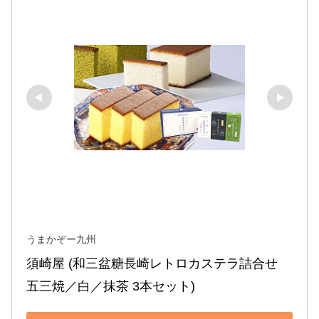
うまかぞー九州
須崎屋 (和三盆糖長崎レトロカステラ詰合せ 
五三焼／白／抹茶 3本セット)