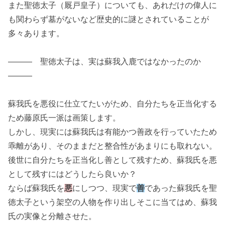
また聖徳太子（厩戸皇子）についても、あれだけの偉人に
も関わらず墓がないなど歴史的に謎とされていることが
多々あります。
――― 聖徳太子は、実は蘇我入鹿ではなかったのか
―――
蘇我氏を悪役に仕立てたいがため、自分たちを正当化する
ため藤原氏一派は画策します。
しかし、現実には蘇我氏は有能かつ善政を行っていたため
乖離があり、そのままだと整合性があまりにも取れない。
後世に自分たちを正当化し善として残すため、蘇我氏を悪
として残すにはどうしたら良いか？
ならば蘇我氏を
悪
にしつつ、現実で
善
であった蘇我氏を聖
徳太子という架空の人物を作り出しそこに当てはめ、蘇我
氏の実像と分離させた。