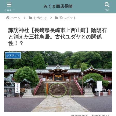
みくま商店長崎
メニュー
検索
ホーム
お出かけ
珍スポット
諏訪神社【長崎県長崎市上西山町】陰陽石
と消えた三柱鳥居。古代ユダヤとの関係
性！？
珍スポット