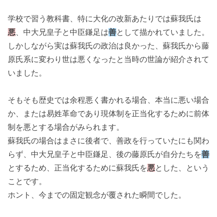
学校で習う教科書、特に大化の改新あたりでは蘇我氏は
悪
、中大兄皇子と中臣鎌足は
善
として描かれていました。
しかしながら実は蘇我氏の政治は良かった、蘇我氏から藤
原氏系に変わり世は悪くなったと当時の世論が紹介されて
いました。
そもそも歴史では余程悪く書かれる場合、本当に悪い場合
か、または易姓革命であり現体制を正当化するために前体
制を悪とする場合がみられます。
蘇我氏の場合はまさに後者で、善政を行っていたにも関わ
らず、中大兄皇子と中臣鎌足、後の藤原氏が自分たちを
善
とするため、正当化するために蘇我氏を
悪
とした、という
ことです。
ホント、今までの固定観念が覆された瞬間でした。