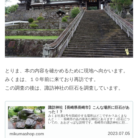
とりま、本の内容を確かめるために現地へ向かいます。
みくまは、１０年前に来ており再訪です。
この調査の後は、諏訪神社の巨石を調査しています。
諏訪神社【長崎県長崎市】こんな場所に巨石があ
った！？
みくま社員1号今回紹介する場所はどこですか？みくまな
んと・・・長崎市のあの有名な神社にあります！↓巨石につ
いての、おおざっぱな説明です。長崎市の諏訪神社に巨石
があった！ブログを始めるにあたって、過去に写真を撮っ
た場所に撮り直しに行っています...
2023.07.05
mikumashop.com