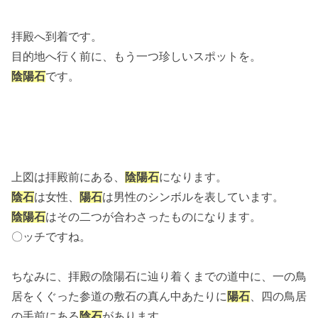
拝殿へ到着です。
目的地へ行く前に、もう一つ珍しいスポットを。
陰陽石
です。
上図は拝殿前にある、
陰陽石
になります。
陰石
は女性、
陽石
は男性のシンボルを表しています。
陰陽石
はその二つが合わさったものになります。
〇ッチですね。
ちなみに、拝殿の陰陽石に辿り着くまでの道中に、一の鳥
居をくぐった参道の敷石の真ん中あたりに
陽石
、四の鳥居
の手前にある
陰石
があります。