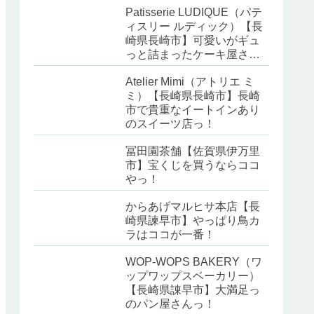
Patisserie LUDIQUE（パテ
ィスリー ルディック）【長
崎県長崎市】可愛いがギュ
っと詰まったケーキ屋さ
ん！
Atelier Mimi（アトリエ ミ
ミ）【長崎県長崎市】長崎
市で貴重なイートインあり
のスイーツ店っ！
冨田園茶舗【佐賀県伊万里
市】宝くじを買うならココ
やっ！
からあげマルヒサ本店【長
崎県諫早市】やっぱり鳥カ
ラはココが一番！
WOP-WOPS BAKERY（ワ
ップワップスベーカリー）
【長崎県諌早市】大満足っ
のパン屋さんっ！