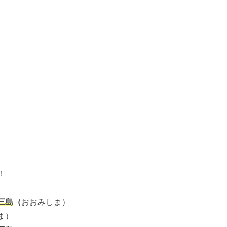
！
三島
（
おおみしま）
ま）