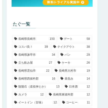
たぐ一覧
長崎県長崎市
150
デート
58
コスパ良！
39
テイクアウト
38
長崎県諫早市
34
パン
29
立ち飲み屋
27
ケーキ
26
長崎県雲仙市
22
長崎県大村市
19
長崎県西彼杵郡
16
昼呑み
14
陰陽石（道祖伸とか）
13
日本酒
12
カメラ
12
長崎県東彼杵郡
12
イートイン（甘味）
12
コーヒー
11