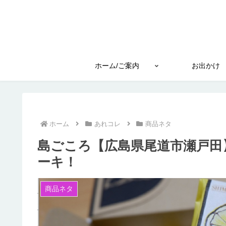
ホーム/ご案内
お出かけ
ホーム
あれコレ
商品ネタ
島ごころ【広島県尾道市瀬戸田
ーキ！
商品ネタ