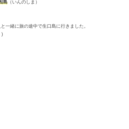
因島
（いんのしま）
人と一緒に旅の途中で生口島に行きました。
)