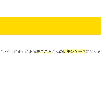
（いくちじま）にある
島ごころ
さんの
レモンケーキ
になりま