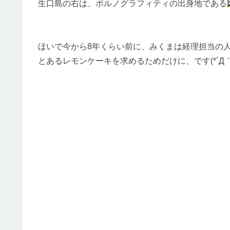
生口島の右は、ポルノグラフィティの出身地である
ほいで今から8年くらい前に、みくまは経理担当の
とあるレモンケーキを求めるためだけに、です(*´Д｀