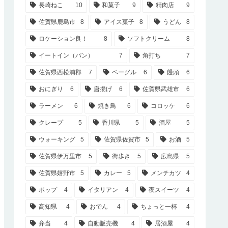
長崎ねこ
10
和菓子
9
精肉店
9
佐賀県鹿島市
8
アイス菓子
8
うどん
8
ロケーション良！
8
ソフトクリーム
8
イートイン（パン）
7
角打ち
7
佐賀県西松浦郡
7
ベーグル
6
饅頭
6
おにぎり
6
唐揚げ
6
佐賀県武雄市
6
ラーメン
6
焼き鳥
6
コロッケ
6
クレープ
5
香川県
5
酒屋
5
ウォーキング
5
佐賀県佐賀市
5
お酒
5
佐賀県伊万里市
5
街歩き
5
広島県
5
佐賀県嬉野市
5
カレー
5
メンチカツ
4
ポップ
4
イタリアン
4
夜スイーツ
4
高知県
4
おでん
4
ちょっと一杯
4
弁当
4
自動販売機
4
居酒屋
4