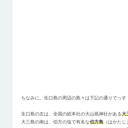
ちなみに、生口島の周辺の島々は下記の通りでっす
生口島の左は、全国の総本社の大山祇神社がある
大
大三島の南は、伯方の塩で有名な
伯方島
（はかたじ