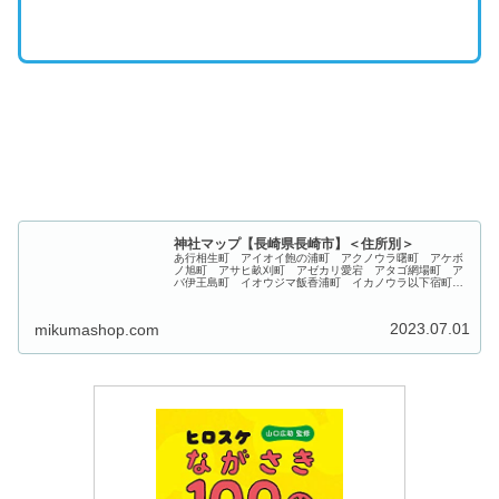
神社マップ【長崎県長崎市】＜住所別＞
あ行相生町 アイオイ飽の浦町 アクノウラ曙町 アケボ
ノ旭町 アサヒ畝刈町 アゼカリ愛宕 アタゴ網場町 ア
バ伊王島町 イオウジマ飯香浦町 イカノウラ以下宿町
イガヤド伊勢町 イセ出雲 イズモ伊良林 イラバヤシ岩
川町 イワカワ岩瀬道町 イワセド...
2023.07.01
mikumashop.com