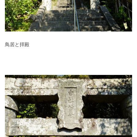
鳥居と拝殿