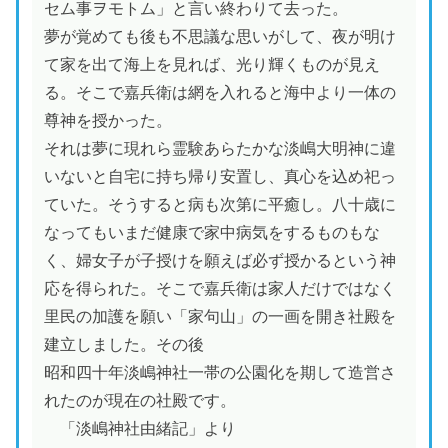
セム事ヲモトム」と言い終わりて去った。
夢が覚めても後も不思議な思いがして、夜が明け
て家を出て海上を見れば、光り輝くものが見え
る。そこで嘉兵衛は網を入れると海中より一体の
尊神を授かった。
それは夢に現れら霊験あらたかな淡嶋大明神に違
いないと自宅に持ち帰り安置し、真心を込め祀っ
ていた。そうすると病も次第に平癒し。八十歳に
なってもいまだ健康で家中病気をするものもな
く、婦女子が子授けを願えば必ず授かるという神
応を得られた。そこで嘉兵衛は家人だけではなく
里民の加護を願い「家句山」の一画を開き社殿を
建立しました。その後
昭和四十年淡嶋神社一帯の公園化を期して造営さ
れたのが現在の社殿です。
「淡嶋神社由緒記」より