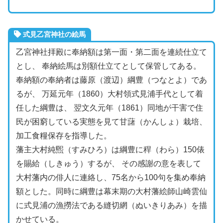
式見乙宮神社の絵馬
乙宮神社拝殿に奉納額は第一面・第二面を連続仕立て
とし、 奉納絵馬は別額仕立てとして保管してある。
奉納額の奉納者は藤原（渡辺）綱豊（つなとよ）であ
るが、 万延元年（1860）大村領式見浦手代として着
任した綱豊は、 翌文久元年（1861）同地が干害で住
民が困窮している実態を見て甘藷（かんしょ）栽培、
加工食糧保存を指導した。
藩主大村純煕（すみひろ）は綱豊に稈（わら）150俵
を賜給（しきゅう）するが、 その感謝の意を表して
大村藩内の俳人に連絡し、75名から100句を集め奉納
額とした。同時に綱豊は幕末期の大村藩絵師山崎雲仙
に式見浦の漁撈法である縫切網（ぬいきりあみ）を描
かせている。