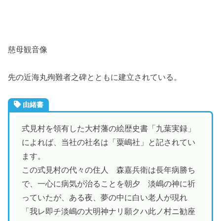
慈母観音像
先の近海丸殉難者之碑とともに建立されている。
由緒書
式見村を領有した大村藩の絵歴史書「九葉実録」
によれば、当社の社名は「粟嶋社」と記されてい
ます。
この式見村の代々の住人 森嘉兵衛は長年病勝ち
で、一心に病気が治ることを朝夕 淡嶋の神に祈
っていたが、ある夜、夢の中に白い老人が現れ
「我レ即チ淡嶋の大明神ナリ願クハ此ノ村ニ勧座