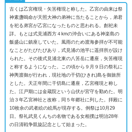
古くは乙宮権現・矢筈権現と称した。乙宮の由来は祭
神素盞嗚命が天照大神の弟神に当たることから，弟君
を祀る弟宮が乙宮になったものと思われる。創祀未
詳。もとは式見浦西方４kmの沖合いにある神楽島の
飯盛山に鎮座していた。風雨のため渡海参拝が不可能
なことがたびたびあり，式見浦の池平に遥拝所が設け
られた。その後式見浦北東の八筈岳に遷座，矢筈権現
と称するようになった。この頃から９月９日の祭礼に
神輿渡御が行われ，現社地の干切(ひきれ)島を御旅所
とした。天正年間に干切島に遷座，乙宮権現と称し
た。江戸期には金蔵院という山伏が宮守を勤めた。明
治３年乙宮神社と改称，同５年郷社に列した。拝殿に
10枚余の武者絵の絵馬が現存する。例祭は10月29
日。祭礼武見くんちの名物である女相撲は明治28年
の日清戦争凱旋記念として始まった。