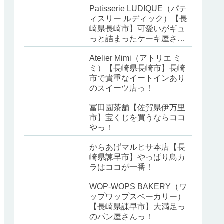
Patisserie LUDIQUE（パテ
ィスリー ルディック）【長
崎県長崎市】可愛いがギュ
っと詰まったケーキ屋さ
ん！
Atelier Mimi（アトリエ ミ
ミ）【長崎県長崎市】長崎
市で貴重なイートインあり
のスイーツ店っ！
冨田園茶舗【佐賀県伊万里
市】宝くじを買うならココ
やっ！
からあげマルヒサ本店【長
崎県諫早市】やっぱり鳥カ
ラはココが一番！
WOP-WOPS BAKERY（ワ
ップワップスベーカリー）
【長崎県諌早市】大満足っ
のパン屋さんっ！