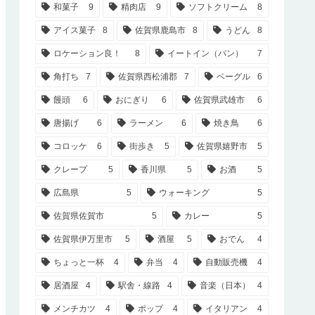
和菓子
9
精肉店
9
ソフトクリーム
8
アイス菓子
8
佐賀県鹿島市
8
うどん
8
ロケーション良！
8
イートイン（パン）
7
角打ち
7
佐賀県西松浦郡
7
ベーグル
6
饅頭
6
おにぎり
6
佐賀県武雄市
6
唐揚げ
6
ラーメン
6
焼き鳥
6
コロッケ
6
街歩き
5
佐賀県嬉野市
5
クレープ
5
香川県
5
お酒
5
広島県
5
ウォーキング
5
佐賀県佐賀市
5
カレー
5
佐賀県伊万里市
5
酒屋
5
おでん
4
ちょっと一杯
4
弁当
4
自動販売機
4
居酒屋
4
駅舎・線路
4
音楽（日本）
4
メンチカツ
4
ポップ
4
イタリアン
4