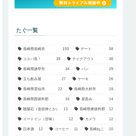
たぐ一覧
長崎県長崎市
150
デート
58
コスパ良！
39
テイクアウト
38
長崎県諫早市
34
パン
29
立ち飲み屋
27
ケーキ
26
長崎県雲仙市
22
長崎県大村市
19
長崎県西彼杵郡
16
昼呑み
14
陰陽石（道祖伸とか）
13
長崎県東彼杵郡
12
イートイン（甘味）
12
カメラ
12
日本酒
12
コーヒー
11
長崎ねこ
10