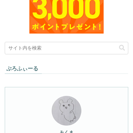
ぷろふぃーる
みくま