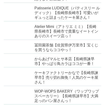
Patisserie LUDIQUE（パティスリー ル
ディック）【長崎県長崎市】可愛いが
ギュっと詰まったケーキ屋さん！
Atelier Mimi（アトリエ ミミ）【長崎
県長崎市】長崎市で貴重なイートイン
ありのスイーツ店っ！
冨田園茶舗【佐賀県伊万里市】宝くじ
を買うならココやっ！
からあげマルヒサ本店【長崎県諫早
市】やっぱり鳥カラはココが一番！
ケーキファクトリーかなで【長崎県諫
早市】売り切れ御免！人気のケーキ屋
さん！
WOP-WOPS BAKERY（ワップワップ
スベーカリー）【長崎県諌早市】大満
足っのパン屋さんっ！