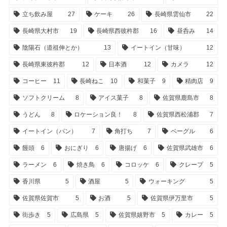
立ち飲み屋
27
ケーキ
26
長崎県雲仙市
22
長崎県大村市
19
長崎県西彼杵郡
16
昼呑み
14
陰陽石（道祖伸とか）
13
イートイン（甘味）
12
長崎県東彼杵郡
12
日本酒
12
カメラ
12
コーヒー
11
長崎ねこ
10
和菓子
9
精肉店
9
ソフトクリーム
8
アイス菓子
8
佐賀県鹿島市
8
うどん
8
ロケーション良！
8
佐賀県西松浦郡
7
イートイン（パン）
7
角打ち
7
ベーグル
6
饅頭
6
おにぎり
6
唐揚げ
6
佐賀県武雄市
6
ラーメン
6
焼き鳥
6
コロッケ
6
クレープ
5
香川県
5
酒屋
5
ウォーキング
5
佐賀県佐賀市
5
お酒
5
佐賀県伊万里市
5
街歩き
5
広島県
5
佐賀県嬉野市
5
カレー
5