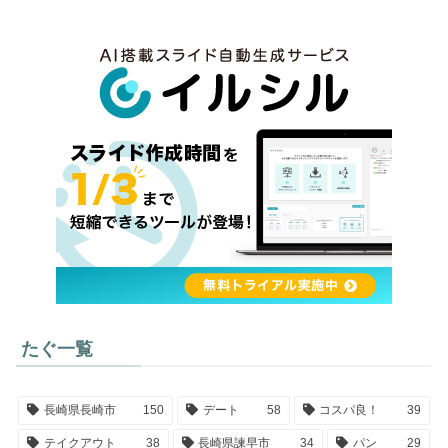
たぐ一覧
長崎県長崎市
150
デート
58
コスパ良！
39
テイクアウト
38
長崎県諫早市
34
パン
29